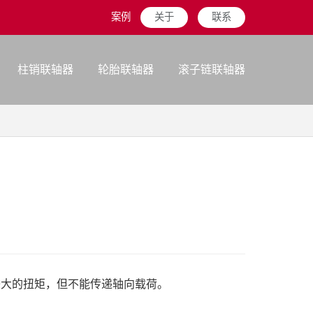
案例
关于
联系
柱销联轴器
轮胎联轴器
滚子链联轴器
较大的扭矩，但不能传递轴向载荷。