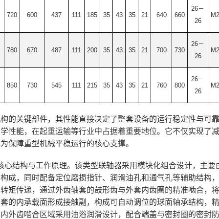
26－
720
600
437
111
185
35
43
35
21
640
660
M2
26
26－
780
670
487
111
200
35
43
35
21
700
730
M2
26
26－
850
730
545
111
215
35
43
35
21
760
800
M2
26
构的关键部件，其性能直接决定了整套设备的运行稳定性与可靠
力学性能，在起重运输等行业中占据着重要地位。它不仅实现了
成为保障重型机械平稳运行的核心支撑。
核心结构与工作原理。该类型联轴器采用模块化组合设计，主要
件构成，同时配备定位磨损指针、润滑油孔和通气孔等辅助结构
是转矩传递，通过外齿轴套的鼓形齿与外套内齿圈的精准啮合，
外套的内承载面形成接触副，构成可自动调位的球面轴承结构，
的内外齿啮合区域采用油浴润滑设计，配合端盖与密封圈的密封