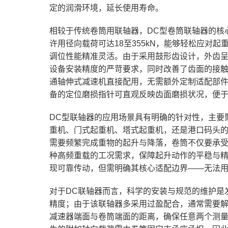
定的润滑环境，延长使用寿命。
相较于传统卷筒用联轴器，DC型卷筒联轴器的核心
许用径向载荷可达18至355kN，能够轻松应
调位性能精准灵活。由于采用鼓形齿设计，外齿呈
设备安装精度的严苛要求，同时改善了齿面的接
通轴伸式减速机直接配用，无需额外定制适配部
备的定位磨损指针可直观反映齿面磨损状况，便
DC型联轴器的应用场景具有明确的针对性，主要
重机、门式起重机、塔式起重机，还是港口码头
需要频繁完成重物的起升与降落，卷筒不仅要承受
种高频重载的工况需求，保障起升动作的平稳与
现可靠传动，但需明确其核心适配边界——无法
对于DC联轴器而言，科学的安装与规范的维护是
精度；由于该联轴器多采用过盈配合，通常需要解
减速器端面与卷筒端面的距离，确保任意两个测