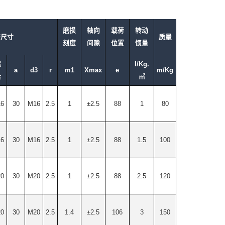
磨损
轴向
载荷
转动
结尺寸
质量
刻度
间隙
位置
惯量
螺
I/Kg.
a
d3
r
m1
Xmax
e
m/Kg
栓
㎡
6
30
M16
2.5
1
±2.5
88
1
80
6
30
M16
2.5
1
±2.5
88
1.5
100
0
30
M20
2.5
1
±2.5
88
2.5
120
0
30
M20
2.5
1.4
±2.5
106
3
150