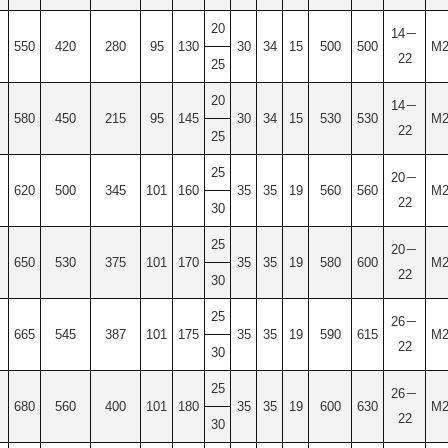
20
14－
550
420
280
95
130
30
34
15
500
500
M2
22
25
20
14－
580
450
215
95
145
30
34
15
530
530
M2
22
25
25
20－
620
500
345
101
160
35
35
19
560
560
M2
22
30
25
20－
650
530
375
101
170
35
35
19
580
600
M2
22
30
25
26－
665
545
387
101
175
35
35
19
590
615
M2
22
30
25
26－
680
560
400
101
180
35
35
19
600
630
M2
22
30