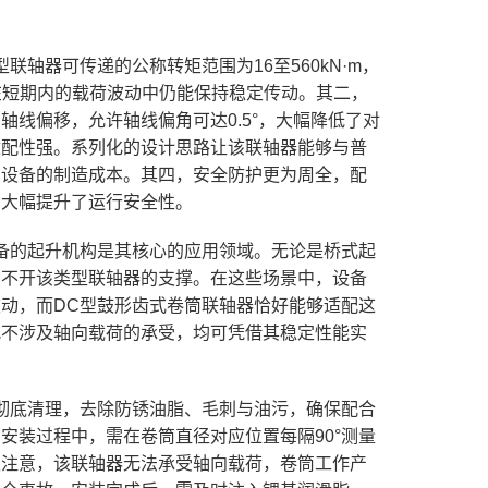
轴器可传递的公称转矩范围为16至560kN·m，
在短期内的载荷波动中仍能保持稳定传动。其二，
线偏移，允许轴线偏角可达0.5°，大幅降低了对
适配性强。系列化的设计思路让该联轴器能够与普
了设备的制造成本。其四，安全防护更为周全，配
，大幅提升了运行安全性。
备的起升机构是其核心的应用领域。无论是桥式起
离不开该类型联轴器的支撑。在这些场景中，设备
动，而DC型鼓形齿式卷筒联轴器恰好能够适配这
况不涉及轴向载荷的承受，均可凭借其稳定性能实
。
彻底清理，去除防锈油脂、毛刺与油污，确保配合
安装过程中，需在卷筒直径对应位置每隔90°测量
须注意，该联轴器无法承受轴向载荷，卷筒工作产