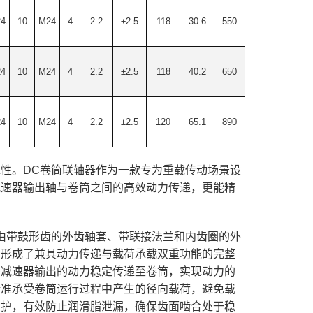
4
10
M24
4
2.2
±2.5
118
30.6
550
4
10
M24
4
2.2
±2.5
118
40.2
650
4
10
M24
4
2.2
±2.5
120
65.1
890
性。DC
卷筒联轴器
作为一款专为重载传动场景设
减速器输出轴与卷筒之间的高效动力传递，更能精
由带鼓形齿的外齿轴套、带联接法兰和内齿圈的外
，形成了兼具动力传递与载荷承载双重功能的完整
将减速器输出的动力稳定传递至卷筒，实现动力的
精准承受卷筒运行过程中产生的径向载荷，避免载
防护，有效防止润滑脂泄漏，确保齿面啮合处于稳