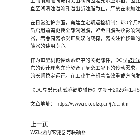
生的附加轴向载荷需由卷筒固定支承座承担，因
直至润滑油溢流孔溢出新油脂为止，严禁在未加
在日常维护方面，需建立定期巡检机制：每3个月
新启用前需更换全部润滑脂，避免旧脂失效影响
器；若卷筒需承受正反双向载荷，需关注位移量
轴器的使用寿命。
作为重型机械传动系统中的关键部件，DC型
鼓形
它的设计理念充分契合了复杂工况下的传动需求
的长期稳定运行。在工业生产朝着高效重载方向发
《
DC型鼓形齿式卷筒联轴器
》更新于2026年1月
文章地址：
https://www.rokeelzq.cn/jt/dc.html
上一页
WZL型内花键卷筒联轴器