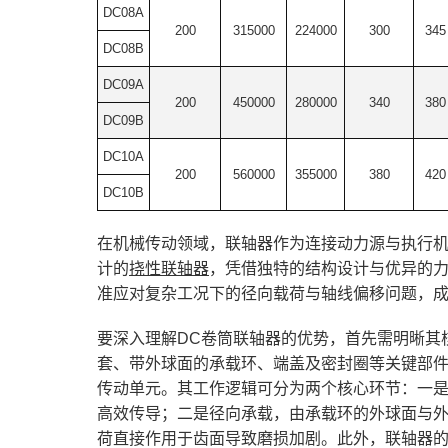
DC08A
200
315000
224000
300
345
DC08B
DC09A
200
450000
280000
340
380
DC09B
DC10A
200
560000
355000
380
420
DC10B
在机械传动领域，联轴器作为连接动力源与执行机
计的
挠性联轴器
，凭借独特的结构设计与优异的
准应对复杂工况下的径向载荷与轴线偏移问题，
要深入理解DC卷筒联轴器的优势，首先需明晰其
套、带外球面的承载环、端盖及密封圈等关键部
传动单元。其工作逻辑可分为两个核心环节：一
高效传导；二是径向承载，由承载环的外球面与
荷直接作用于齿面导致磨损加剧。此外，联轴器