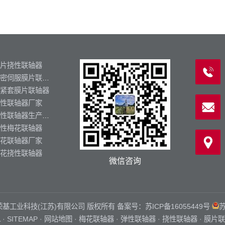
片挠性联轴器
精密伺服膜片联轴器
紧套膜片联轴器
性联轴器厂家
弹性联轴器生产厂家
性梅花联轴器
花联轴器厂家
花挠性联轴器
微信咨询
zq.cn 荣基工业科技(江苏)有限公司 版权所有 备案号：
苏ICP备16055449号
苏
L
·
SITEMAP
·
网站地图
·
梅花联轴器
·
弹性联轴器
·
挠性联轴器
·
膜片联