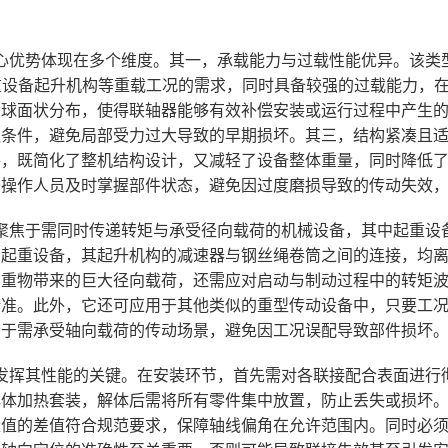
优势体现在多个维度。其一，承载能力与过载性能优异。该类型联
对起重设备起升机构等重载工况的需求，同时具备较强的过载能力，
球面状分布，使得联轴器能够有效补偿安装或运行过程中产生的轴
触条件，避免局部受力过大导致的早期损坏。其三，结构紧凑且
件，既简化了整机结构设计，又减轻了设备整体重量，同时降低
于操作人员及时掌握部件状态，避免因过度磨损导致的传动失效
聚焦于需同时传递转矩与承受径向载荷的机械设备，其中起重设
的起重设备，其起升机构的减速器与钢丝绳卷筒之间的连接，均
重物带来的巨大径向载荷，还需应对启动与制动过程中的转矩波
精准。此外，它还可应用于其他类似的重型传动设备中，只要工
用于需承受轴向载荷的传动场景，避免因工况误配导致部件损坏
发挥其性能的关键。在安装环节，首先需对各联接配合表面进行
体加热套装，解体后需将所有零件集中放置，防止丢失或损坏。
量值的差值符合规范要求，保障轴线偏角在允许范围内。同时必