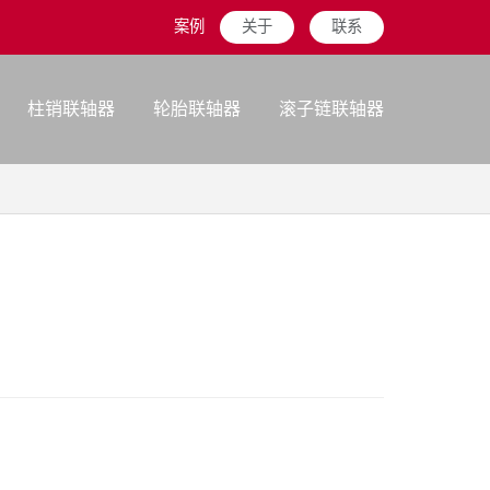
案例
关于
联系
柱销联轴器
轮胎联轴器
滚子链联轴器