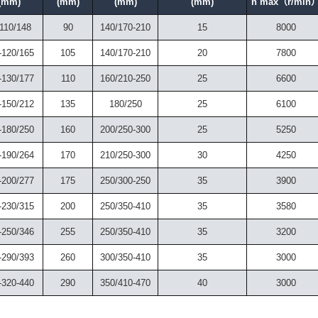
(mm)
(mm)
(mm)
(mm)
n max（r/min
110/148
90
140/170-210
15
8000
-120/165
105
140/170-210
20
7800
-130/177
110
160/210-250
25
6600
-150/212
135
180/250
25
6100
-180/250
160
200/250-300
25
5250
-190/264
170
210/250-300
30
4250
-200/277
175
250/300-250
35
3900
-230/315
200
250/350-410
35
3580
-250/346
255
250/350-410
35
3200
-290/393
260
300/350-410
35
3000
-320-440
290
350/410-470
40
3000