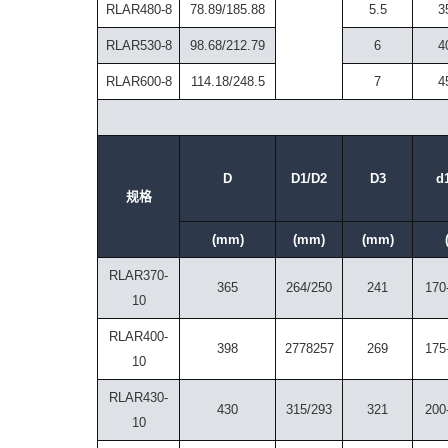
RLAR480-8
78.89/185.88
5.5
3
RLAR530-8
98.68/212.79
6
4
RLAR600-8
114.18/248.5
7
4
D
D1/D2
D3
d
规格
(mm)
(mm)
(mm)
RLAR370-
365
264/250
241
170
10
RLAR400-
398
2778257
269
175
10
RLAR430-
430
315/293
321
200
10