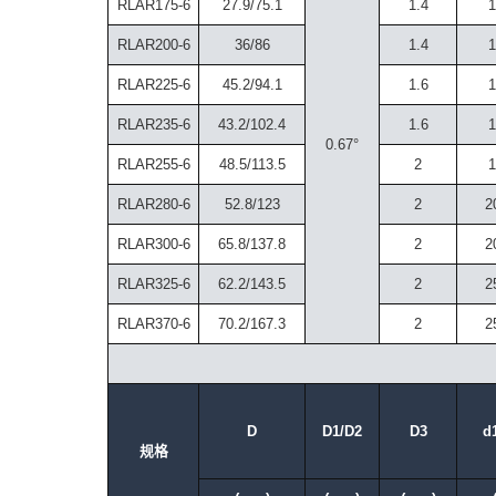
RLAR175-6
27.9/75.1
1.4
1
RLAR200-6
36/86
1.4
1
RLAR225-6
45.2/94.1
1.6
1
RLAR235-6
43.2/102.4
1.6
1
0.67°
RLAR255-6
48.5/113.5
2
1
RLAR280-6
52.8/123
2
2
RLAR300-6
65.8/137.8
2
2
RLAR325-6
62.2/143.5
2
2
RLAR370-6
70.2/167.3
2
2
D
D1/D2
D3
d
规格