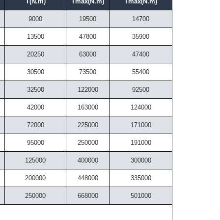
）
T(N.m)
Tmax(N.m)
Tmax(N.m)
9000
19500
14700
13500
47800
35900
20250
63000
47400
30500
73500
55400
32500
122000
92500
42000
163000
124000
72000
225000
171000
95000
250000
191000
125000
400000
300000
200000
448000
335000
250000
668000
501000