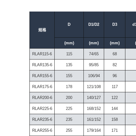
D
D1/D2
D3
d
规格
(mm)
(mm)
(mm)
RLAR115-6
115
74/65
68
RLAR135-6
135
95/85
82
RLAR155-6
155
106/94
96
RLAR175-6
178
121/108
117
RLAR200-6
200
140/127
122
RLAR225-6
225
168/152
144
RLAR235-6
235
161/152
158
RLAR255-6
255
179/164
171