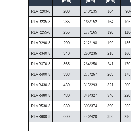
(mm)
(mm)
(mm)
RLAR203-8
203
148/135
164
90-
RLAR235-8
235
165/152
164
105
RLAR255-8
255
177/165
190
110
RLAR290-8
290
212/198
199
135
RLAR340-8
340
250/235
215
160
RLAR370-8
365
264/250
241
170
RLAR400-8
398
277/257
269
175
RLAR430-8
430
315/293
321
200
RLAR480-8
480
346/327
346
220
RLAR530-8
530
393/374
390
255
RLAR600-8
600
440/420
390
290