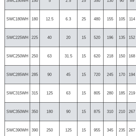
SWC150WH
150
5
2.5
25
350
130
90
89
SWC180WH
180
12.5
6.3
25
480
155
105
114
SWC225WH
225
40
20
15
520
196
135
152
SWC250WH
250
63
31.5
15
620
218
150
168
SWC285WH
285
90
45
15
720
245
170
194
SWC315WH
315
125
63
15
805
280
185
219
SWC350WH
350
180
90
15
875
310
210
267
SWC390WH
390
250
125
15
955
345
235
267