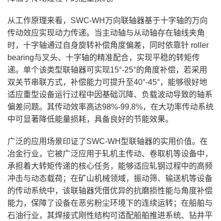
从工作原理来看，SWC-WH万向联轴器基于十字轴的万向
传动效应实现动力传递。当主动轴与从动轴存在轴线夹角
时，十字轴通过自身旋转补偿角度偏差，同时依靠针 roller
bearing与叉头、十字轴的精准配合，实现平稳的转矩传
递。单个该类型联轴器可实现15°-25°的角度补偿，若采用
双关节串联方式，补偿能力可提升至40°-45°，能够很好地
适应重型设备运行过程中因基础沉降、负载波动导致的轴系
偏差问题。其传动效率高达98%-99.8%，在大功率传动系统
中可显著降低能量损耗，具备良好的节能效果。
广泛的应用场景印证了SWC-WH型联轴器的实用价值。在
冶金行业，它被广泛应用于轧机主传动、卷取机等设备中，
承担着大转矩传递的核心任务，能够适应轧钢过程中的高频
冲击与动态载荷；在矿山机械领域，振动筛、输送机等设备
的传动系统中，该联轴器凭借优异的抗磨损性能与角度补偿
能力，保障了设备在恶劣粉尘环境下的连续运转；在船舶与
石油行业，其焊接式刚性结构可适配船舶推进系统、钻井平