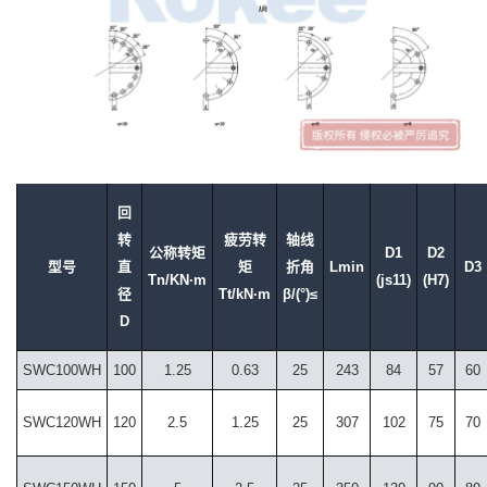
回
转
疲劳转
轴线
公称转矩
D1
D2
型号
直
矩
折角
Lmin
D3
Tn/KN·m
(js11)
(H7)
径
Tt/kN·m
β/(°)≤
D
SWC100WH
100
1.25
0.63
25
243
84
57
60
SWC120WH
120
2.5
1.25
25
307
102
75
70