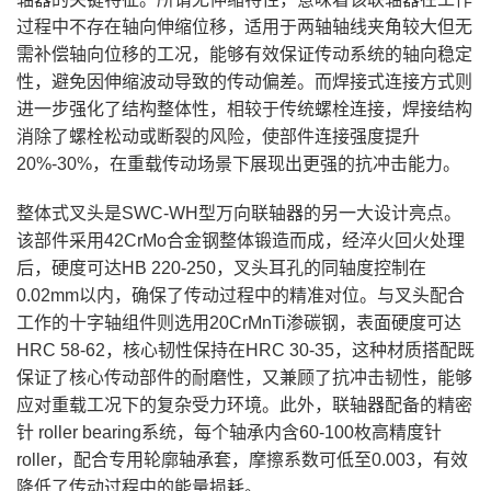
过程中不存在轴向伸缩位移，适用于两轴轴线夹角较大但无
需补偿轴向位移的工况，能够有效保证传动系统的轴向稳定
性，避免因伸缩波动导致的传动偏差。而焊接式连接方式则
进一步强化了结构整体性，相较于传统螺栓连接，焊接结构
消除了螺栓松动或断裂的风险，使部件连接强度提升
20%-30%，在重载传动场景下展现出更强的抗冲击能力。
整体式叉头是SWC-WH型万向联轴器的另一大设计亮点。
该部件采用42CrMo合金钢整体锻造而成，经淬火回火处理
后，硬度可达HB 220-250，叉头耳孔的同轴度控制在
0.02mm以内，确保了传动过程中的精准对位。与叉头配合
工作的十字轴组件则选用20CrMnTi渗碳钢，表面硬度可达
HRC 58-62，核心韧性保持在HRC 30-35，这种材质搭配既
保证了核心传动部件的耐磨性，又兼顾了抗冲击韧性，能够
应对重载工况下的复杂受力环境。此外，联轴器配备的精密
针 roller bearing系统，每个轴承内含60-100枚高精度针
roller，配合专用轮廓轴承套，摩擦系数可低至0.003，有效
降低了传动过程中的能量损耗。