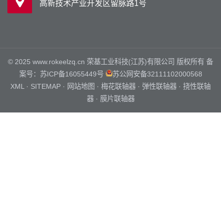
高新技术产业开发区留脉路1号
© 2025 www.rokeelzq.cn 荣基工业科技(江苏)有限公司 版权所有 备
案号：
苏ICP备16055449号
苏公网安备32111102000568
XML
·
SITEMAP
·
网站地图
·
梅花联轴器
·
弹性联轴器
·
挠性联轴
器
·
膜片联轴器