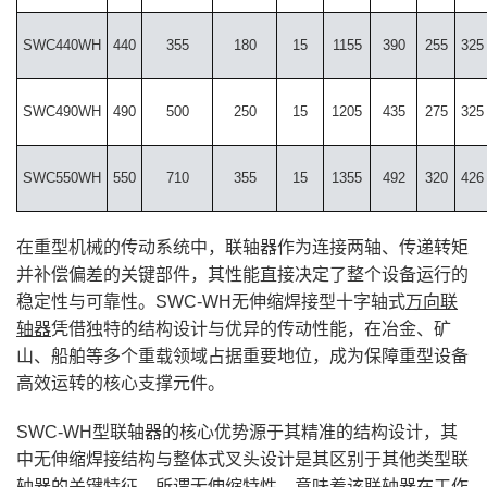
SWC440WH
440
355
180
15
1155
390
255
325
SWC490WH
490
500
250
15
1205
435
275
325
SWC550WH
550
710
355
15
1355
492
320
426
在重型机械的传动系统中，联轴器作为连接两轴、传递转矩
并补偿偏差的关键部件，其性能直接决定了整个设备运行的
稳定性与可靠性。SWC-WH无伸缩焊接型十字轴式
万向联
轴器
凭借独特的结构设计与优异的传动性能，在冶金、矿
山、船舶等多个重载领域占据重要地位，成为保障重型设备
高效运转的核心支撑元件。
SWC-WH型联轴器的核心优势源于其精准的结构设计，其
中无伸缩焊接结构与整体式叉头设计是其区别于其他类型联
轴器的关键特征。所谓无伸缩特性，意味着该联轴器在工作