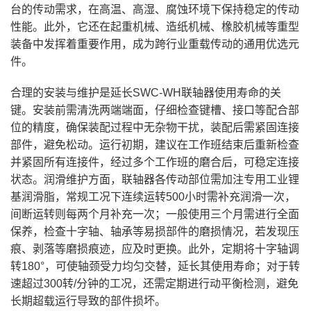
台的传动需求，在高温、高湿、腐蚀环境下保持稳定的传动
性能。此外，它还在起重机械、造纸机械、橡胶机械等重型
装备中发挥着重要作用，成为跨行业重载传动的通用优选元
件。
合理的安装与维护是延长SWC-WH联轴器使用寿命的关
键。安装前需清洗两端端面，仔细检查键槽、接口等配合部
位的精度，确保装配过程中无杂物干扰，装配后需紧固连接
部件，避免松动。运行初期，建议在工作班结束后重新检查
并紧固所有连接件，经过多个工作班的磨合后，可稳定连接
状态。润滑维护方面，联轴器各传动部位需加注专用工业锂
基润滑脂，常规工况下连续运转500小时需补充润滑一次，
间断运转则每两个月补充一次；一般使用三个月需进行全面
保养，检查十字轴、轴承等易损部件的磨损情况，若发现压
痕、剥落等磨损痕迹，应及时更换。此外，定期将十字轴调
转180°，可使轴颈受力均匀交替，延长其使用寿命；对于转
速超过300转/分钟的工况，还需定期进行动平衡检测，避免
长期超载运行导致的部件损坏。