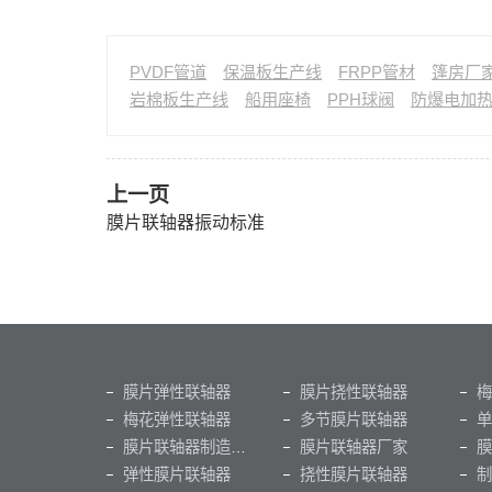
PVDF管道
保温板生产线
FRPP管材
篷房厂
岩棉板生产线
船用座椅
PPH球阀
防爆电加
上一页
膜片联轴器振动标准
膜片弹性联轴器
膜片挠性联轴器
梅
梅花弹性联轴器
多节膜片联轴器
单
膜片联轴器制造厂家
膜片联轴器厂家
弹性膜片联轴器
挠性膜片联轴器