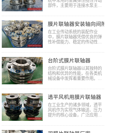
统中常用的金属弹性挠性传动
部件，主要用于连接水泵主轴
与驱…
膜片联轴器安装轴向间隙
在工业传动系统的装配作业
中，膜片联轴器凭借优良的弹
性补偿能力、稳定的传动性能
以及适…
台阶式膜片联轴器
台阶式膜片联轴器以其独特的
结构和优异的性能，在各类机
械设备中发挥着重要作用。在
选购…
透平风机用膜片联轴器
在工业生产的诸多领域，透平
风机作为实现气体输送、压力
提升的核心设备，广泛应用于
能源…