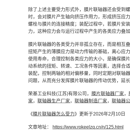
除了上述主要受力形式外，膜片联轴器还会受到
时，会对膜片产生轴向挤压作用力，形成挤压应
螺栓与膜片的连接精度；装配过程中，若膜片安
力，这种应力会与运行过程中产生的各类应力叠
膜片联轴器的各类受力并非孤立存在，而是相互
扭矩产生的薄膜应力是动力传输的基础，离心应
使用寿命，合理控制各类应力的大小，是确保膜
动系统的扭矩、转速、工况条件等因素，选择合
装配，控制两轴的相对偏移量，同时定期对联轴
问题，从而充分发挥膜片联轴器的传动优势，延
荣基工业科技(江苏)有限公司，
膜片联轴器厂家
，
家
，
联轴器生产厂家
，
联轴器制造厂家
，
联轴器
《
膜片联轴器怎么受力
》更新于2026年2月10日
文章地址：
https://www.rokeelzq.cn/n/125.html