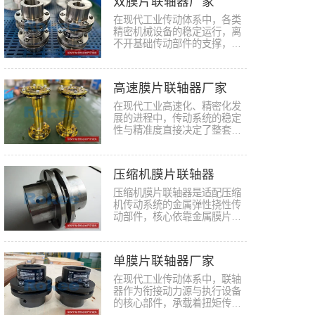
双膜片联轴器厂家
在现代工业传动体系中，各类
精密机械设备的稳定运行，离
不开基础传动部件的支撑，双
膜片…
高速膜片联轴器厂家
在现代工业高速化、精密化发
展的进程中，传动系统的稳定
性与精准度直接决定了整套机
械设…
压缩机膜片联轴器
压缩机膜片联轴器是适配压缩
机传动系统的金属弹性挠性传
动部件，核心依靠金属膜片的
弹性…
单膜片联轴器厂家
在现代工业传动体系中，联轴
器作为衔接动力源与执行设备
的核心部件，承载着扭矩传