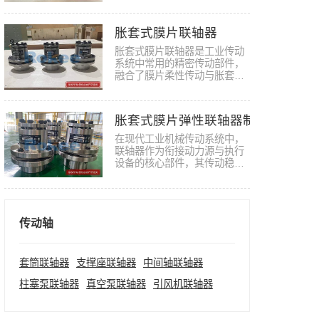
递、轴…
胀套式膜片联轴器
胀套式膜片联轴器是工业传动
系统中常用的精密传动部件，
融合了膜片柔性传动与胀套连
接结…
胀套式膜片弹性联轴器制造厂家
在现代工业机械传动系统中，
联轴器作为衔接动力源与执行
设备的核心部件，其传动稳定
性、…
传动轴
套筒联轴器
支撑座联轴器
中间轴联轴器
柱塞泵联轴器
真空泵联轴器
引风机联轴器