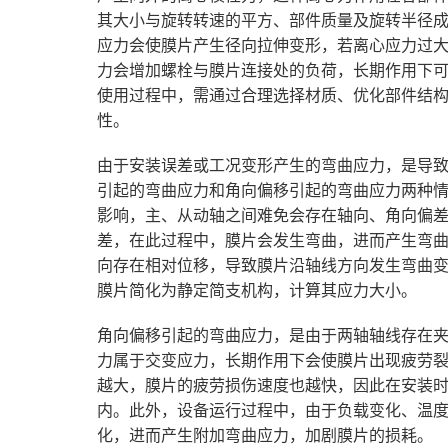
其大小与旋转转速的平方、部件质量及旋转半径
应力会使膜片产生径向拉伸变形，若离心应力过
力会增加螺栓与膜片连接处的负荷，长期作用下
使用过程中，需通过合理选择材质、优化部件结
性。
由于安装误差或工况变形产生的弯曲应力，是导
引起的弯曲应力和角向偏移引起的弯曲应力两种
影响，主、从动轴之间难免会存在轴向、角向偏
差，在此过程中，膜片会发生弯曲，进而产生弯
向存在相对位移，导致膜片沿轴线方向发生弯曲
膜片简化为静定简支机构，计算其应力大小。
角向偏移引起的弯曲应力，是由于两轴轴线存在
力属于交变应力，长期作用下会使膜片出现疲劳
越大，膜片的疲劳损伤速度也越快，因此在安装
内。此外，设备运行过程中，由于负载变化、温
化，进而产生附加弯曲应力，加剧膜片的损耗。