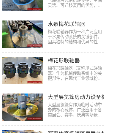
仓库篷房凭借搭建便捷、空间
灵活、可迁移复用的优势，成
为应…
水泵梅花联轴器
梅花联轴器作为一种广泛应用
于水泵传动系统的关键部件，
因其独特的结构和优异的性能
而备…
梅花形联轴器
梅花形联轴器（又称爪式联轴
器）作为机械传动系统中的关
键部件，在现代工业领域扮演
着不…
大型展览篷房动力设备梅花联轴器
大型展览篷房作为临时活动举
办的核心载体，广泛应用于各
类展会、赛事、庆典等场景，
其动…