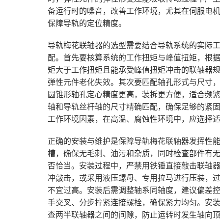
备运行时的噪音，改善工作环境，尤其在伺服电
保障导轨的定位精度。
导轨梅花联轴器的选型需要结合导轨系统的实际
配。首先要核算系统的工作扭矩与峰值扭矩，根
矩大于工作扭矩且能承受峰值扭矩冲击的联轴器
弹性元件老化失效。其次要匹配轴孔形式与尺寸
圆锥形轴孔定心精度更高，装拆更方便，适合频
轴和导轨丝杆轴的尺寸精确匹配，确保足够的紧
工作环境因素，在高温、腐蚀性环境中，应选择
正确的安装与维护是保障导轨梅花联轴器发挥性
槽，确保无毛刺、油污和杂质，同时检查部件有
否恰当。安装过程中，严禁用铁锤直接敲击联轴
冲敲击，或采用液压螺母、专用拉马进行压装，
不宜过高。安装后需调整轴系同轴度，建议偏差控制
手交叉、分步拧紧连接螺栓，确保紧力均匀。安
查两半联轴器之间的间隙，防止运转时发生轴向