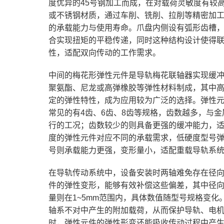
度优异的45号钢加工而成，在对载荷灵敏度有较
或不锈钢材质，通过车削、铣削、拉削等精密加
的承载能力与使用寿命。爪盘内侧设有弧形齿槽
合实现扭矩的平稳传递，同时这种结构设计使得
性，适配双向传动的工作需求。
中间的梅花形弹性元件是导轨梅花联轴器实现缓冲
聚氨酯、尼龙或高弹橡胶等弹性材料制成，其中
定的弹性特性，成为应用较为广泛的选择。弹性
常见的有4齿、6齿、8齿等规格，齿数越多，与
行的工况；齿数较少的则具备更强的缓冲能力，
度的弹性元件对应不同的承载需求，低硬度型号
号则承载能力更强，变形量小，适配重载导轨系
在导轨传动系统中，设备安装时两轴难免存在径
件的弹性变形，能够有效补偿这些偏差，其中径向补偿量
量则在1~5mm范围内，具体数值随型号规格变
轴系不对中产生的附加载荷，从而保护导轨、电
时，弹性元件的弹性形变还能吸收传动过程中产