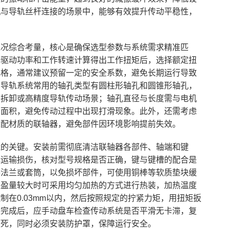
机与导轨丝杆连接的场景中，能够有效提升传动平稳性，
工况综合考量，核心是确保选型参数与系统需求精准匹
据驱动功率和工作转速计算得出工作扭矩后，选择额定扭
规格，通常建议预留一定的安全系数，避免长期运行导致
，导轨系统常用的轴孔类型有圆柱形轴孔和圆锥形轴孔，
繁拆卸或高精度导轨传动场景；轴孔直径与长度需与电机
固面积，避免传动过程中出现打滑现象。此外，还需考虑
适配材质的联轴器，避免部件因环境影响提前失效。
能的关键。安装前需彻底清洁联轴器各部件、轴端和键
无运输损伤，核对型号规格是否正确，键与键槽的配合是
器法兰或套筒，以免损坏部件，可使用铜棒等软质垫块缓
过盈量较大时可采用均匀加热的方式进行热装，加热温度
在0.03mm以内，然后按照规定的拧紧力矩，用扭矩扳
装完成后，应手动盘车检查传动系统是否平滑无卡滞，复
顶死，同时必须安装防护罩，保障运行安全。