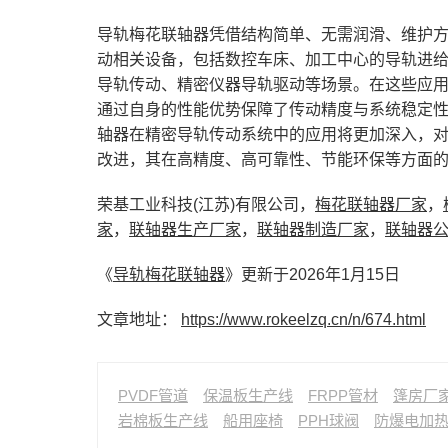
导轨梅花联轴器凭借结构简单、无需润滑、维护
动相关设备，包括数控车床、加工中心的导轨进
导轨传动、精密仪器导轨驱动等场景。在这些应
通过自身的性能优势保障了传动精度与系统稳定
轴器在精密导轨传动系统中的应用将更加深入，
改进，其在高精度、高可靠性、节能环保等方面
荣基工业科技(江苏)有限公司，
梅花联轴器厂家
，
家
，
联轴器生产厂家
，
联轴器制造厂家
，
联轴器
《
导轨梅花联轴器
》更新于2026年1月15日
文章地址：
https://www.rokeelzq.cn/n/674.html
PVDF管道
保温板生产线
FRPP管材
篷房厂
岩棉板生产线
船用座椅
PPH球阀
防爆电加