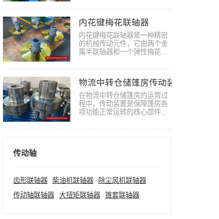
业展…
内花键梅花联轴器
内花键梅花联轴器是一种精密
的机械传动元件，它由两个金
属半联轴器和一个弹性梅花垫
组成…
物流中转仓储篷房传动装置梅花联
在物流中转仓储篷房的运营过
程中，传动装置是保障篷房各
项功能正常运转的核心部件，
而梅…
传动轴
齿形联轴器
柴油机联轴器
除尘风机联轴器
传动轴联轴器
大扭矩联轴器
锥套联轴器