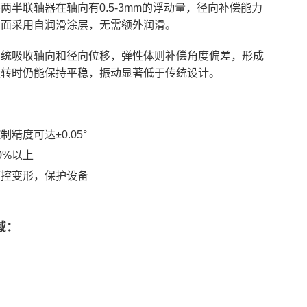
两半联轴器在轴向有0.5-3mm的浮动量，径向补偿能力
。导轨表面采用自润滑涂层，无需额外润滑。
系统吸收轴向和径向位移，弹性体则补偿角度偏差，形成
运转时仍能保持平稳，振动显著低于传统设计。
精度可达±0.05°
0%以上
可控变形，保护设备
域：