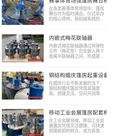
赛事体育场馆篷房舞台机械梅花联
在各类赛事体育场馆中，篷房
舞台作为临时演出、仪式举办
的核心场地，其机械系统的稳
定运…
内嵌式梅花联轴器
内嵌式梅花联轴器通过将弹性
元件（梅花垫）完全嵌入两个
金属半联轴器之间，形成紧凑
的整…
钢结构婚庆篷房起重设备梅花联轴
在婚庆行业不断发展的当下，
钢结构婚庆篷房凭借其强度
高、搭建灵活、空间开阔等优
势，成…
移动工业会展篷房配套梅花弹性联
在工业会展领域，移动工业会
展篷房凭借灵活便捷、可快速
搭建拆卸的特点，成为各类工