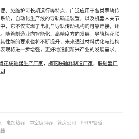
方便、免维护可长期运行等特点，广泛应用于各类导轨传
给系统，自动化生产线的导轨输送装置，以及机器人关节
用中，它不仅实现了电机与导轨传动机构的可靠连接，还
性。随着制造业向智能化、高精度方向发展，导轨梅花联
对其性能的要求也将不断提升，未来通过材料优化与结构
的表现将进一步增强，更好地适配新兴产业的发展需求。
梅花联轴器生产厂家
，
梅花联轴器制造厂家
，
联轴器厂
公司
家
电加热器
中空编码器
篷房公司
FRPP管道
热器