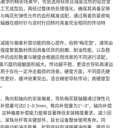
高要求的精密场景中，也会选用轻质且强度出色的铝合金
工工艺成型后，再经过整体热处理强化，确保其具备足够
，与梅花形弹性元件的齿形精准适配，通过两者的紧密啮
联轴器在顺时针与逆时针回转时具备完全相同的传动特
减振与偏差补偿功能的核心部件，俗称“梅花垫”，通常由
高强度聚氨酯材质因具备优异的耐磨、耐油性能，以及稳
元件的齿形数量与硬度会根据应用场景的不同进行适配，
金属爪盘的接触面积越大，传动越平稳，更适合导轨高速运
适用于存在一定冲击载荷的场景。硬度方面，不同邵氏硬
弹性更好，缓冲效果突出，适合精密导轨传动；高硬度型
统。
向、角向和轴向的安装偏差，导轨梅花联轴器通过弹性元
可达0.1~0.5mm，角向补偿量为1°~3°，轴向补偿
化。这种偏差补偿能力能够显著降低安装精度要求，减少因
机、滚珠丝杆等关键部件，延长设备整体使用寿命。同
生的振动和冲击能量，起到良好的减振缓冲效果，降低设