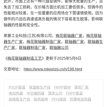
此外，市面上还有一种爪盘是铸件，能够大批量的生产，且
免去了加工损耗，在价格方面比机加工要低很多。但铸件的
性能相对较差，在一些重要的应用场合下需谨慎使用。因为
铸件的爪齿在高速或高负载的情况下容易发生脱落，影响联
轴器的性能和安全性。
荣基工业科技(江苏)有限公司，
梅花联轴器厂家
，
梅花联轴
器生产厂家
，
梅花联轴器制造厂家
，
联轴器厂家
，
联轴器生
产厂家
，
联轴器制造厂家
，
联轴器公司
《
梅花联轴器制造工艺
》更新于2025年5月6日
文章地址：
https://www.rokeelzq.cn/n/198.html
PVDF管道
保温板生产线
FRPP管材
篷房厂家
电加热器
中空编码器
篷房公司
FRPP管道
岩棉板生产线
船用座椅
PPH球阀
防爆电加热器