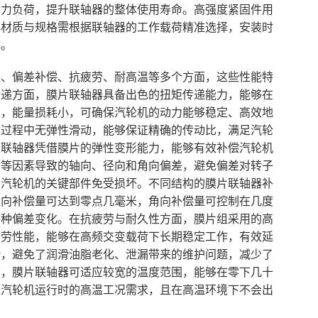
受力负荷，提升联轴器的整体使用寿命。高强度紧固件用
其材质与规格需根据联轴器的工作载荷精准选择，安装时
障。
递、偏差补偿、抗疲劳、耐高温等多个方面，这些性能特
传递方面，膜片联轴器具备出色的扭矩传递能力，能够在
高，能量损耗小，可确保汽轮机的动力能够稳定、高效地
动过程中无弹性滑动，能够保证精确的传动比，满足汽轮
片联轴器凭借膜片的弹性变形能力，能够有效补偿汽轮机
动等因素导致的轴向、径向和角向偏差，避免偏差对转子
护汽轮机的关键部件免受损坏。不同结构的膜片联轴器补
径向补偿量可达到零点几毫米，角向补偿量可控制在几度
各种偏差变化。在抗疲劳与耐久性方面，膜片组采用的高
疲劳性能，能够在高频交变载荷下长期稳定工作，有效延
滑，避免了润滑油脂老化、泄漏带来的维护问题，减少了
面，膜片联轴器可适应较宽的温度范围，能够在零下几十
足汽轮机运行时的高温工况需求，且在高温环境下不会出