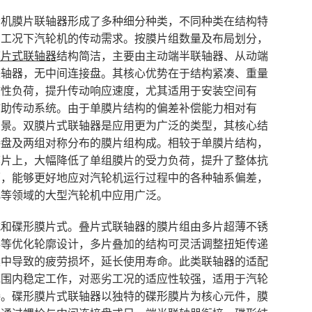
轮机膜片联轴器形成了多种细分种类，不同种类在结构特
同工况下汽轮机的传动需求。按膜片组数量及布局划分，
膜片式联轴器
结构简洁，主要由主动端半联轴器、从动端
联轴器，无中间连接盘。其核心优势在于结构紧凑、重量
惯性负荷，提升传动响应速度，尤其适用于安装空间有
辅助传动系统。由于单膜片结构的偏差补偿能力相对有
场景。双膜片式联轴器是应用更为广泛的类型，其核心结
接盘及两组对称分布的膜片组构成。相较于单膜片结构，
膜片上，大幅降低了单组膜片的受力负荷，提升了整体抗
面，能够更好地应对汽轮机运行过程中的各种轴系偏差，
化等领域的大型汽轮机中应用广泛。
式和碟形膜片式。叠片式联轴器的膜片组由多片超薄不锈
形等优化轮廓设计，多片叠加的结构可灵活调整扭矩传递
集中导致的疲劳损坏，延长使用寿命。此类联轴器的适配
范围内稳定工作，对恶劣工况的适应性较强，适用于汽轮
接。碟形膜片式联轴器以独特的碟形膜片为核心元件，膜