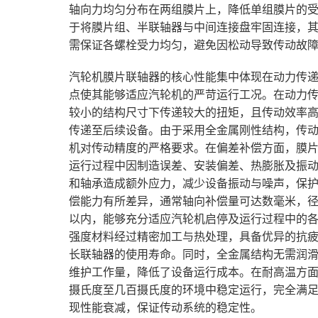
轴向力均匀分布在两组膜片上，降低单组膜片的
于将膜片组、半联轴器与中间连接盘牢固连接，
需保证各螺栓受力均匀，避免因松动导致传动故
汽轮机膜片联轴器的核心性能集中体现在动力传
点使其能够适应汽轮机的严苛运行工况。在动力
较小的结构尺寸下传递较大的扭矩，且传动效率
传递至后续设备。由于采用全金属刚性结构，传
机对传动精度的严格要求。在偏差补偿方面，膜
运行过程中因制造误差、安装偏差、热膨胀及振
和轴承造成额外应力，减少设备振动与噪声，保
偿能力有所差异，通常轴向补偿量可达数毫米，
以内，能够充分适应汽轮机启停及运行过程中的
强度材料经过精密加工与热处理，具备优异的抗
长联轴器的使用寿命。同时，全金属结构无需润
维护工作量，降低了设备运行成本。在耐高温方
摄氏度至几百摄氏度的环境中稳定运行，完全满
现性能衰减，保证传动系统的稳定性。