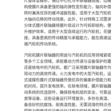
片整体呈碟形，通过中心孔与半联轴器连接，边
构使膜片具备更强的轴向弹性变形能力，轴向补
转时兼具优异的缓冲减振性能，适用于大型汽轮
大轴向位移的传动场景。此外，针对特殊工况需
分体式膜片联轴器将膜片组设计为可拆卸结构，
升维护效率，适用于大型连续运行的汽轮机；花
接，具备更高的传动精度与承载能力，能在高速
端汽轮机传动系统。
汽轮机膜片联轴器的用途与汽轮机的应用领域紧
等多个工业领域，承担着动力传递与设备保护的
还是核电中的汽轮机，都广泛采用膜片联轴器作
现动力的高效传递。火力发电中的大型汽轮机，
式或碟形膜片式联轴器凭借优异的偏差补偿能力
机时间，提升发电效率。在核电领域，膜片联轴
动系统的优选部件，确保核电机组的安全、可靠
类等设备，这些设备运行环境复杂，多存在高温
备良好的抗腐蚀、耐高温性能，无需润滑的特点
偿能力能够适应设备运行过程中的轴系偏差，保