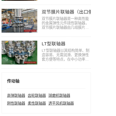
的角…
双节膜片联轴器（出口俄罗斯）
双节膜片联轴器是一种高性能
的金属弹性元件挠性联轴器，
双节膜片联轴器由几组膜片用
螺栓…
LT型联轴器
LT型联轴器以其结构简单、制
造容易、无需润滑、更换弹性
套方便等特点，在中小功率轴
系传…
传动轴
高弹联轴器
齿轮联轴器
球磨机联轴器
刚性联轴器
柔性联轴器
透平风机联轴器