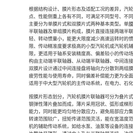
根据结构设计、膜片形态及适配工况的差异，汽
点、性能侧重上各有不同，可满足不同型号、不
主要分为单膜片式和双膜片式两种基本类型。单
半联轴器及单组膜片构成，膜片直接连接两端半
轻、转动惯量小，能更大限度减少高速运转时的
限、传动精准度要求极高的小型汽轮机或汽轮机
限，更适用于轴系安装精度高、偏差较小的传动
构由主动端半联轴器、从动端半联轴器、中间连
双膜片设计通过中间连接盘将轴向力分散到两组
疲劳性能与使用寿命，同时偏差补偿能力更为全
适用于中大型汽轮机的主传动系统，在电力、石
按膜片形态划分，汽轮机膜片联轴器可分为叠片
钢弹性薄片叠加而成，薄片采用冠状、弧形或梯
能力，同时能更均匀地分散应力，避免局部应力
转速范围较广，扭矩传递范围灵活，能在宽温度
机的辅助传动系统，如给水泵、油泵等设备的连