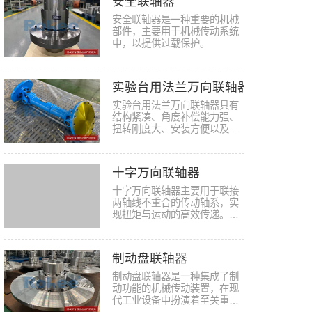
安全联轴器
安全联轴器是一种重要的机械
部件，主要用于机械传动系统
中，以提供过载保护。
实验台用法兰万向联轴器
实验台用法兰万向联轴器具有
结构紧凑、角度补偿能力强、
扭转刚度大、安装方便以及可
靠性…
十字万向联轴器
十字万向联轴器主要用于联接
两轴线不重合的传动轴系，实
现扭矩与运动的高效传递。它
能广…
制动盘联轴器
制动盘联轴器是一种集成了制
动功能的机械传动装置，在现
代工业设备中扮演着至关重要