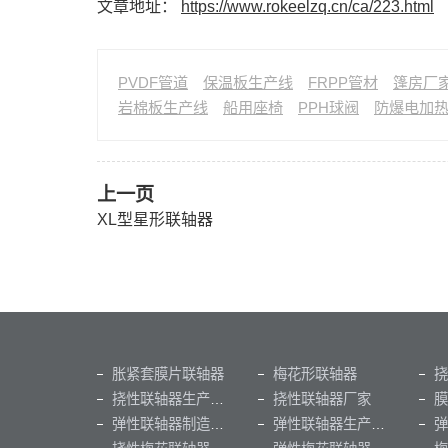
文章地址：
https://www.rokeelzq.cn/ca/223.html
PVDF管道
保温板生产线
FRPP管材
篷房厂
岩棉板生产线
船用座椅
PPH球阀
防爆电加
上一页
XL型星形联轴器
胀紧套膜片联轴器
梅花形联轴器
挠性联轴器生产厂家
挠性联轴器厂家
膜
弹性联轴器制造厂家
弹性联轴器生产厂家
弹