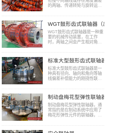
衔接不同轴线或存在角度偏差
的两轴、传递转矩与旋转运动
的关…
WGT鼓形齿式联轴器（出口）
WGT鼓形齿式联轴器是一种重
要的机械传动装置，在工作
时，两轴之间会产生相对角位
移，此…
标准大型鼓形齿式联轴器
标准大型鼓形齿式联轴器是一
种具有径向、轴向和角向等轴
线偏差补偿能力的刚挠性联轴
器。…
制动盘梅花型弹性联轴器
制动盘梅花型弹性联轴器，通
常指的是在制动系统中应用了
梅花形弹性元件的联轴器，这
种联…