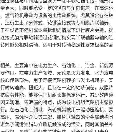
缘通过螺栓与中间连接盘或另一端半联轴器衔接。碟形结
偿量更大，同时能承受一定的径向与角向偏差，在高速运
机、燃气轮机等动力设备的主传动系统，尤其适合存在较
求，还衍生出了分体式、花键连接式等专用膜片联轴器，
便于在设备不停机或少量拆卸的情况下进行膜片更换，提
键连接式膜片联轴器通过花键结构实现半联轴器与轴的连
运转时避免相对滑动，适用于对传动稳定性要求极高的高
密相关，主要集中在电力生产、石油化工、冶金、新能源
重要作用。在电力生产领域，无论是火力发电、水力发电
为核心传动部件，用于连接汽轮机转子与发电机转子，实
运行时转速高、扭矩大，且存在一定的轴系偏差，双膜片
和抗疲劳性能，能够保证机组长期稳定运行，减少故障停
器因无润滑、零泄漏的特点，成为核电机组汽轮机主泵驱
运行。在石油化工领域，汽轮机常被用于驱动压缩机、泵
、高压、腐蚀性介质等工况，膜片联轴器的全金属结构具
也避免了润滑油脂与介质接触造成的污染，同时其偏差补
护压缩机、泵类等设备的关键部件，延长设备使用寿命。