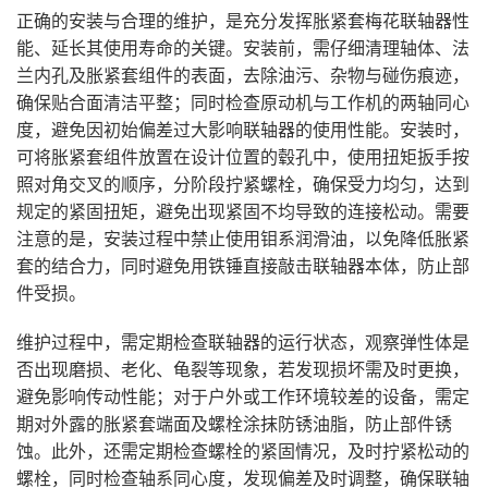
正确的安装与合理的维护，是充分发挥胀紧套梅花联轴器性
能、延长其使用寿命的关键。安装前，需仔细清理轴体、法
兰内孔及胀紧套组件的表面，去除油污、杂物与碰伤痕迹，
确保贴合面清洁平整；同时检查原动机与工作机的两轴同心
度，避免因初始偏差过大影响联轴器的使用性能。安装时，
可将胀紧套组件放置在设计位置的毂孔中，使用扭矩扳手按
照对角交叉的顺序，分阶段拧紧螺栓，确保受力均匀，达到
规定的紧固扭矩，避免出现紧固不均导致的连接松动。需要
注意的是，安装过程中禁止使用钼系润滑油，以免降低胀紧
套的结合力，同时避免用铁锤直接敲击联轴器本体，防止部
件受损。
维护过程中，需定期检查联轴器的运行状态，观察弹性体是
否出现磨损、老化、龟裂等现象，若发现损坏需及时更换，
避免影响传动性能；对于户外或工作环境较差的设备，需定
期对外露的胀紧套端面及螺栓涂抹防锈油脂，防止部件锈
蚀。此外，还需定期检查螺栓的紧固情况，及时拧紧松动的
螺栓，同时检查轴系同心度，发现偏差及时调整，确保联轴