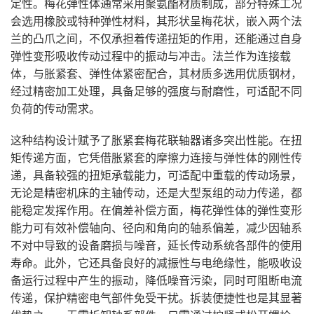
定性。梅花弹性体通常采用聚氨酯材质制成，部分特殊工况
会选用橡胶或特种弹性材料，其形状呈梅花状，嵌入两个法
兰的凸爪之间，不仅承担着传递扭矩的作用，还能通过自身
弹性变形吸收传动过程中的振动与冲击。法兰作为连接载
体，与胀紧套、弹性体紧密配合，其材质多选用优质钢材，
经过精密加工处理，具备足够的强度与耐磨性，可适配不同
负荷的传动需求。
这种结构设计赋予了胀紧套梅花联轴器诸多突出性能。在扭
矩传递方面，它凭借胀紧套的摩擦力连接与弹性体的刚性传
递，具备较强的扭矩承载能力，可适配中重载的传动场景，
无论是精密机床的主轴传动，还是大型泵组的动力传递，都
能稳定发挥作用。在偏差补偿方面，梅花弹性体的弹性变形
能力可有效补偿轴向、径向和角向的轴系偏差，减少因轴系
不对中导致的设备磨损与噪音，延长传动系统各部件的使用
寿命。此外，它还具备良好的减振性与电绝缘性，能吸收设
备运行过程中产生的振动，降低噪音污染，同时可阻断电流
传递，保护精密电气部件免受干扰。拆装便捷性也是其显著