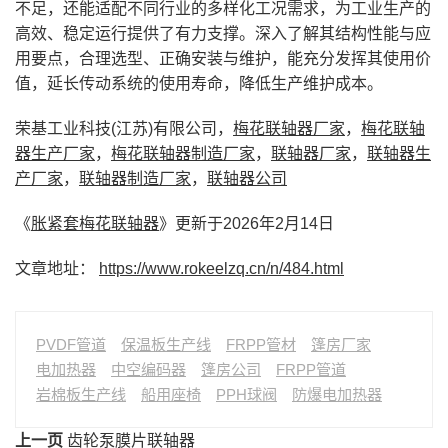
不足，还能适配不同行业的多样化工况需求，为工业生产的
高效、稳定运行提供了有力支撑。深入了解其结构性能与应
用要点，合理选型、正确安装与维护，能充分发挥其使用价
值，延长传动系统的使用寿命，降低生产维护成本。
荣基工业科技(江苏)有限公司，
梅花联轴器厂家
，
梅花联轴
器生产厂家
，
梅花联轴器制造厂家
，
联轴器厂家
，
联轴器生
产厂家
，
联轴器制造厂家
，
联轴器公司
《
胀紧套梅花联轴器
》更新于2026年2月14日
文章地址：
https://www.rokeelzq.cn/n/484.html
PVDF管道
保温板生产线
FRPP管材
篷房厂家
电加热器
中空编码器
篷房公司
FRPP管道
岩棉板生产线
船用座椅
PPH球阀
防爆电加热器
上一页
齿轮泵膜片联轴器