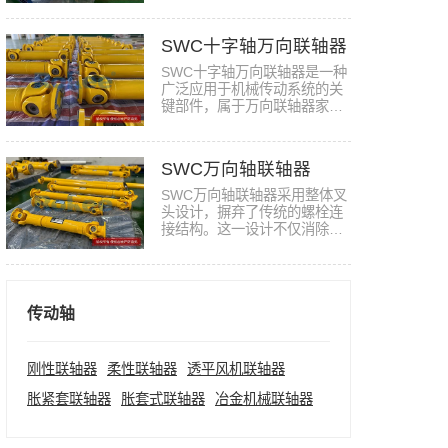
同时…
SWC十字轴万向联轴器
SWC十字轴万向联轴器是一种
广泛应用于机械传动系统的关
键部件，属于万向联轴器家族
中的…
SWC万向轴联轴器
SWC万向轴联轴器采用整体叉
头设计，摒弃了传统的螺栓连
接结构。这一设计不仅消除了
螺栓…
传动轴
刚性联轴器
柔性联轴器
透平风机联轴器
胀紧套联轴器
胀套式联轴器
冶金机械联轴器