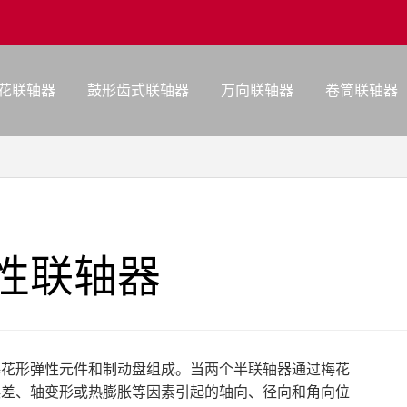
花联轴器
鼓形齿式联轴器
万向联轴器
卷筒联轴器
性联轴器
梅花形弹性元件和制动盘组成。当两个半联轴器通过梅花
误差、轴变形或热膨胀等因素引起的轴向、径向和角向位