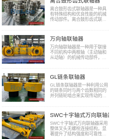
离合鼓形齿式联轴器
离合鼓形齿式联轴器是一种具
有特殊结构和优良性能的机械
传动部件。离合鼓形齿式联轴
器结…
万向轴联轴器
万向轴联轴器是一种用于联接
不同机构中两根轴（主动轴和
从动轴）的机械传动部件，其
核心…
GL链条联轴器
GL链条联轴器是一种利用公用
的链条同时与两个齿数相同的
并列链轮啮合来实现传动的装
置。…
SWC十字轴式万向联轴器
SWC十字轴式万向联轴器采用
整体叉头无螺栓连接结构，显
著提升了结构强度和可靠性。