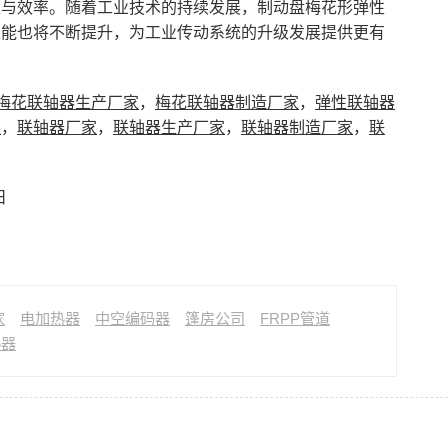
性与效率。随着工业技术的持续发展，制动盘梅花形弹性
性能也将不断提升，为工业传动系统的升级发展提供更有
梅花联轴器生产厂家
，
梅花联轴器制造厂家
，
弹性联轴器
家
，
联轴器厂家
，
联轴器生产厂家
，
联轴器制造厂家
，
联
日
家
电加热器
中空编码器
篷房公司
FRPP管道
热器