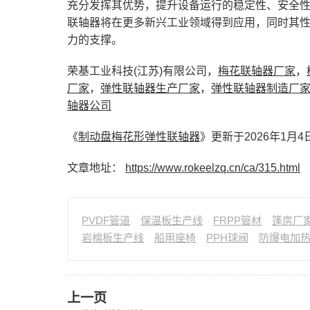
充分发挥其优势，提升设备运行的稳定性、安全
联轴器将在更多新兴工业领域得到应用，同时其
力的支撑。
荣基工业科技(江苏)有限公司，
梅花联轴器厂家
，
厂家
，
弹性联轴器生产厂家
，
弹性联轴器制造厂
轴器公司
《
制动盘梅花形弹性联轴器
》更新于2026年1月4
文章地址：
https://www.rokeelzq.cn/ca/315.html
PVDF管道
保温板生产线
FRPP管材
篷房厂
岩棉板生产线
船用座椅
PPH球阀
防爆电加
上一页