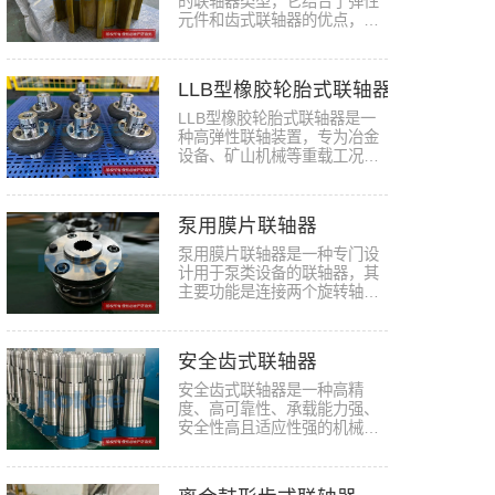
的联轴器类型，它结合了弹性
元件和齿式联轴器的优点，具
有独…
LLB型橡胶轮胎式联轴器
LLB型橡胶轮胎式联轴器是一
种高弹性联轴装置，专为冶金
设备、矿山机械等重载工况设
计。…
泵用膜片联轴器
泵用膜片联轴器是一种专门设
计用于泵类设备的联轴器，其
主要功能是连接两个旋转轴，
并通…
安全齿式联轴器
安全齿式联轴器是一种高精
度、高可靠性、承载能力强、
安全性高且适应性强的机械传
动装置…