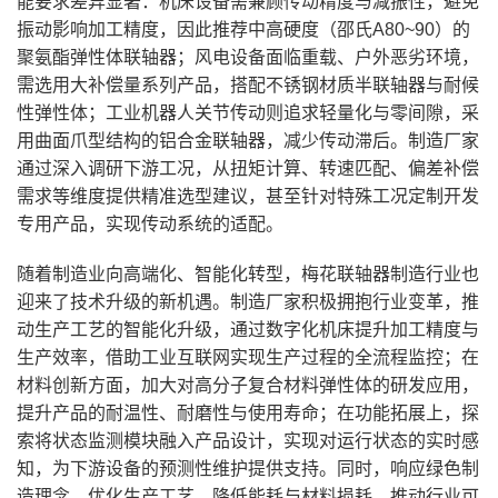
能要求差异显著：机床设备需兼顾传动精度与减振性，避免
振动影响加工精度，因此推荐中高硬度（邵氏A80~90）的
聚氨酯弹性体联轴器；风电设备面临重载、户外恶劣环境，
需选用大补偿量系列产品，搭配不锈钢材质半联轴器与耐候
性弹性体；工业机器人关节传动则追求轻量化与零间隙，采
用曲面爪型结构的铝合金联轴器，减少传动滞后。制造厂家
通过深入调研下游工况，从扭矩计算、转速匹配、偏差补偿
需求等维度提供精准选型建议，甚至针对特殊工况定制开发
专用产品，实现传动系统的适配。
随着制造业向高端化、智能化转型，梅花联轴器制造行业也
迎来了技术升级的新机遇。制造厂家积极拥抱行业变革，推
动生产工艺的智能化升级，通过数字化机床提升加工精度与
生产效率，借助工业互联网实现生产过程的全流程监控；在
材料创新方面，加大对高分子复合材料弹性体的研发应用，
提升产品的耐温性、耐磨性与使用寿命；在功能拓展上，探
索将状态监测模块融入产品设计，实现对运行状态的实时感
知，为下游设备的预测性维护提供支持。同时，响应绿色制
造理念，优化生产工艺，降低能耗与材料损耗，推动行业可