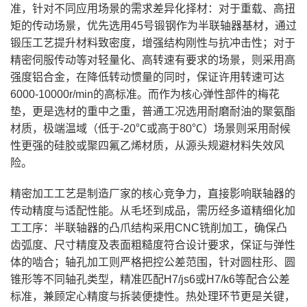
准，针对不同应用场景的需求差异化择材：对于重载、高扭
矩的传动场景，优先选用45号锻钢作为半联轴器基材，通过
锻压工艺提升材料致密度，增强结构刚性与抗冲击性；对于
精密伺服传动等对轻量化、高转速有要求的场景，则采用高
强度铝合金，在降低转动惯量的同时，保证许用转速可达
6000-10000r/min的高标准。而作为核心弹性部件的梅花
垫，更是选材的重中之重，普通工况选用耐磨耐油的聚氨酯
材质，极端温域（低于-20℃或高于80℃）场景则采用耐候
性更强的硅胶或聚四氟乙烯材质，从源头规避材料失效风
险。
精密加工工艺是制造厂家的核心竞争力，直接影响联轴器的
传动精度与适配性能。从毛坯到成品，需历经多道精细化加
工工序：半联轴器的凸爪结构采用CNC铣削加工，确保凸
齿弧度、尺寸精度及表面粗糙度符合设计要求，保证与弹性
体的啮合；轴孔加工则严格把控公差范围，针对圆柱形、圆
锥形等不同轴孔类型，精准匹配H7/js6或H7/k6等配合公差
标准，兼顾定心精度与拆装便捷性。热处理环节更是关键，