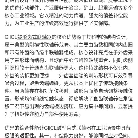
的结构设计与优异的综合性能，成为低速重载、复杂工况下
的优选传动部件，广泛服务于冶金、矿山、起重运输等多个
核心工业领域。它以精准的动力传递、强大的偏差补偿能
力，为工业生产的连续高效运行提供了坚实保障。
GIICL
鼓形齿式联轴器
的核心优势源于其科学的结构设计，
属于典型的刚
挠性联轴器
范畴。其主要由齿数相同的内齿圈
和带有外齿的凸缘半联轴器组成，核心设计亮点在于外齿采
用了鼓形球面结构，且球面中心与齿轮轴线重合，同时齿侧
间隙相较于普通直齿联轴器更大。这种特殊结构不仅让内、
外齿的装拆更加便捷——外齿套齿端的喇叭形状可有效引导
啮合过程，避免齿端磕碰，更从根本上优化了传动接触条
件。当两轴存在相对角位移时，鼓形齿面能自动调整接触位
置，形成均匀的线接触状态，彻底解决了直齿联轴器在角位
移工况下易出现的齿端棱边挤压、应力集中等问题，显著提
升了扭矩传递能力与部件使用寿命。
优异的综合性能让GIICL鼓型齿式联轴器在工业场景中具备
极强的适配性。其一，补偿能力良好，能够同时应对径向、