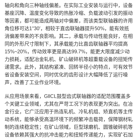
轴向和角向三种轴线偏差。在实际工业安装与运行中，设备
基座沉降、温度变化导致的热胀冷缩、负载波动引发的振动
等因素，都可能造成两轴对中偏差，而该类型联轴器的许用
角位移可达1°30′，相较于直齿联轴器提升50%，能有效抵
消偏差带来的不良影响。其二，承载与传动性能良好，在相
同的外形尺寸限制下，其承载能力比直齿联轴器平均提高
15%~20%，传动效率更是高达99.7%，能更大限度减少动
力损耗，适配冶金轧机、矿山破碎机等超重载设备的扭矩传
递需求。此外，其结构紧凑、回转半径小的特点，可有效节
省设备安装空间，同时优化的齿形设计大幅降低了运行噪
声，改善了工业作业环境。
从应用场景来看，GIICL鼓型齿式联轴器的适配范围覆盖多
个关键工业领域，尤其在严苛工况下的表现更为突出。在冶
金行业，它广泛应用于热连轧机、冷轧机组、矫直机等主传
动系统，能够承受高温环境下的频繁冲击载荷，保障钢材轧
制的连续稳定性；在矿山领域，巨型球磨机、圆锥破碎机等
设备依赖其强大的抗冲击能力和扭矩传递能力，实现矿石加