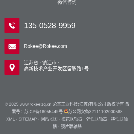
微信咨询
135-0528-9959
Rokee@Rokee.com
江苏省 · 镇江市 ·
高新技术产业开发区留脉路1号
© 2025 www.rokeelzq.cn 荣基工业科技(江苏)有限公司 版权所有 备
案号：
苏ICP备16055449号
苏公网安备32111102000568
XML
·
SITEMAP
·
网站地图
·
梅花联轴器
·
弹性联轴器
·
挠性联轴
器
·
膜片联轴器