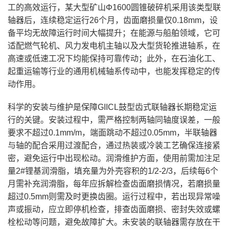
工的高效运行，某大型矿山Φ1600圆锥破碎机采用该类型联
轴器后，连续稳定运行26个月，齿面磨损量仅0.18mm，设
备平均无故障运行时间大幅提升；在能源与船舶领域，它可
适配燃气轮机、风力发电机主轴以及大型货轮推进轴系，在
高速或低速工况下均能保持可靠传动；此外，在石油化工、
起重运输等行业的通用机械轴系传动中，也能发挥稳定的传
动作用。
科学的安装与维护是保障GIICL鼓型齿式联轴器长期稳定运
行的关键。安装过程中，需严格控制两轴同轴度误差，一般
要求不超过0.1mm/m，端面跳动不超过0.05mm，半联轴器
与轴的配合采用过渡配合，通过热装或冷装工艺确保连接紧
密，避免运行中出现松动。润滑维护方面，使用前需加注足
量2#锂基润滑脂，填充量为外壳容积的1/2-2/3，后续每6个
月需补充润滑脂，每年应拆解检查齿面磨损情况，若磨损量
超过0.5mm则需及时更换齿圈。运行过程中，若出现异常噪
声或振动，应立即停机检查，排查齿面磨损、密封失效或螺
栓松动等问题，避免故障扩大。未安装的联轴器需存放在干