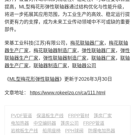
提高，ML型梅花形弹性联轴器通过结构优化与性能升级，
将进一步拓展其应用范围，为工业生产的高效、稳定运行提
供更有力的支撑，成为未来工业传动领域中不可或缺的重要
部件。
荣基工业科技(江苏)有限公司，
梅花联轴器厂家
，
梅花联轴
器生产厂家
，
梅花联轴器制造厂家
，
弹性联轴器厂家
，
弹性
联轴器生产厂家
，
弹性联轴器制造厂家
，
联轴器厂家
，
联轴
器生产厂家
，
联轴器制造厂家
，
联轴器公司
《
ML型梅花形弹性联轴器
》更新于2026年3月30日
文章地址：
https://www.rokeelzq.cn/ca/111.html
PVDF管道
保温板生产线
FRPP管材
篷房厂家
电加热器
中空编码器
篷房公司
FRPP管道
岩棉板生产线
船用座椅
PPH球阀
防爆电加热器