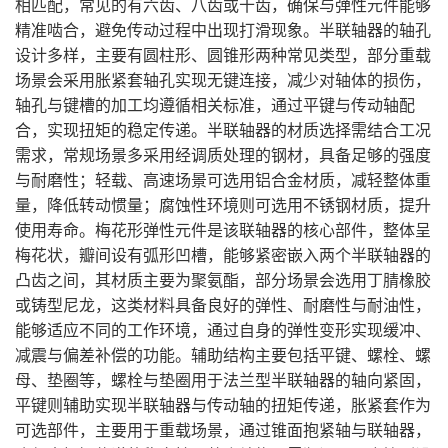
相匹配，常见的有六齿、八齿或十齿，确保与弹性元件能够
精准啮合，避免传动过程中出现打滑现象。半联轴器的轴孔
设计多样，主要有圆柱形、圆锥形两种常见类型，部分重载
场景会采用胀紧套轴孔实现无键连接，减少对轴体的损伤，
轴孔与键槽的加工均遵循相关标准，通过平键与传动轴配
合，实现扭矩的稳定传递。半联轴器的材质选择需结合工况
需求，常规场景多采用经调质处理的钢材，具备足够的强度
与耐磨性；轻载、高速场景可选用铝合金材质，减轻整体重
量，降低转动惯量；腐蚀性环境则可选用不锈钢材质，提升
使用寿命。梅花形弹性元件是该联轴器的核心部件，整体呈
梅花状，瓣间设有弧形凹槽，能够紧密嵌入两个半联轴器的
凸齿之间，其材质主要为聚氨酯，部分场景会选用丁腈橡胶
或铸型尼龙，这类材料具备良好的弹性、耐磨性与耐油性，
能够适应不同的工作环境，通过自身的弹性变形实现缓冲、
减震与偏差补偿的功能。辅助结构主要包括平键、螺栓、螺
母、垫圈等，螺栓与垫圈用于法兰型半联轴器的轴向紧固，
平键则辅助实现半联轴器与传动轴的扭矩传递，胀紧套作为
可选部件，主要用于重载场景，通过锥面抱紧轴与联轴器，