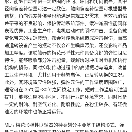
形，能够自动补偿一定范围的径向、轴向和角向偏差，其中
径向偏差补偿量可达一定数值，轴向偏差补偿量可根据型号
调整，角向偏差补偿量也能满足常规工况需求，有效抵消偏
差带来的不良影响，保护传动系统部件。缓冲减震性能同样
表现优异，工业生产中，电机启动时的瞬时冲击、设备负载
变化带来的扭矩波动，都会对传动系统造成冲击损伤，而高
速运转设备产生的振动不仅会产生噪声污染，还会影响产品
加工精度。该联轴器的梅花形弹性元件具备良好的弹性阻尼
特性，能够吸收部分冲击能量，缓解瞬时冲击对电机和执行
机构的损伤，同时抑制传动过程中的高频振动与噪声，改善
工业生产环境，尤其适用于频繁启停、正反转切换的工况。
此外，其环境适应性较强，弹性元件的工作温度范围较广，
通常可在-35℃至+80℃之间稳定工作，短时工作温度可适当
提升，能够适应不同地区、不同行业的环境需求，同时具备
一定的耐油、耐空气老化、耐磨性能，在粉尘较多、有轻微
油污的环境中也能正常运行。
ML型梅花形弹性联轴器的种类划分主要基于结构形式、弹