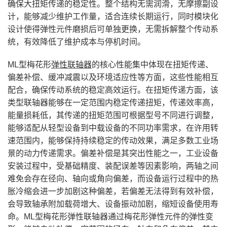
确保大扭矩传递的稳定性。整个结构无需润滑，无摩擦副设
计，能够减少维护工作量，适合连续长期运行，同时模块化
设计使得弹性元件磨损后可单独更换，无需拆解整个传动系
统，有效降低了维护成本与停机时间。
ML型梅花形
弹性联轴器
的核心性能集中体现在扭矩传递、
偏差补偿、缓冲减震以及环境适应性等方面，这些性能相互
配合，确保传动系统的稳定高效运行。在扭矩传递方面，该
类型联轴器能够在一定范围内稳定传递扭矩，传递效率高，
能量损耗低，其传递的扭矩范围可根据型号不同进行调整，
能够适配从轻型设备到中载设备的不同功率需求，在许用转
速范围内，能够保持持续稳定的传动效果，满足多数工业场
景的动力传递需求。偏差补偿是其突出性能之一，工业设备
安装过程中，受基础精度、装配误差等因素影响，两轴之间
难免会存在径向、轴向或角向偏差，而设备运行过程中的热
胀冷缩会进一步加剧这种偏差，若偏差无法得到有效补偿，
会导致轴承附加载荷增大、设备振动加剧，缩短设备使用寿
命。ML型梅花形弹性联轴器通过梅花形弹性元件的弹性变