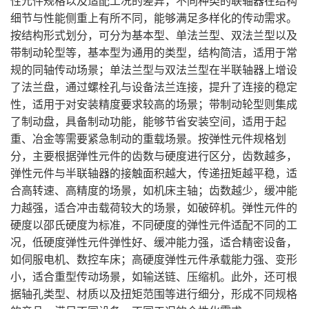
性元件规格以及适配工况的差异，不同种类的联轴器在结构
细节与性能侧重上有所不同，能够满足多样化的传动需求。
按结构形式划分，可分为基本型、单法兰型、双法兰型以及
带制动轮型等，基本型为通用的类型，结构简洁，适用于常
规的同轴传动场景；单法兰型与双法兰型在半联轴器上增设
了法兰盘，通过螺栓孔与设备法兰连接，提升了连接的稳定
性，适用于对安装精度要求较高的场景；带制动轮型则集成
了制动盘，具备制动功能，能够节省安装空间，适用于起
重、冶金等需要紧急制动的重载场景。按弹性元件规格划
分，主要根据弹性元件的齿数与硬度进行区分，齿数越多，
弹性元件与半联轴器的接触面积越大，传递扭矩越平稳，适
合高转速、高精度的场景，如机床主轴；齿数越少，缓冲能
力越强，适合冲击载荷较大的场景，如破碎机。弹性元件的
硬度以邵氏硬度为标准，不同硬度的弹性元件适配不同的工
况，低硬度弹性元件弹性好、缓冲能力强，适合精密设备，
如伺服电机、数控车床；高硬度弹性元件承载能力强、变形
小，适合重型传动场景，如输送链、压缩机。此外，还可根
据轴孔类型、材质以及扭矩范围等进行细分，形成不同规格