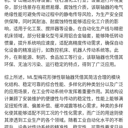
机、矿山输送机等设备。在石油化工行业，设备运行环境复
杂，部分场景存在易燃易爆、腐蚀性介质，该联轴器的电气
绝缘性能可避免传动过程中的静电传导风险，为生产安全提
供保障，同时其耐油、耐腐蚀特性能够适应化工介质的影
响，适用于化工泵、搅拌器等设备。在自动化生产线与精密
机床领域，部分轻量化型号采用铝合金轴套，能够降低转动
惯量，提升系统响应速度，适配高精度传动需求，确保自动
化设备的精准运行，如数控机床、机器人传动系统等。此
外，在新能源、制药、食品加工等行业，该联轴器也凭借其
环保、无油污污染、运行稳定的特点，得到了广泛应用。
综上所述，ML型梅花形弹性联轴器凭借其简洁合理的模块
化结构、稳定可靠的综合性能、多样化的种类划分以及广泛
的应用场景，在工业传动系统中发挥着重要作用。其结构设
计兼顾了安装维护的便捷性与传动的稳定性，性能上能够满
足扭矩传递、偏差补偿、缓冲减震等核心需求，种类的多样
化使其能够适配不同工况的个性化需求，而广泛的用途则使
其渗透到工业生产的各个领域。随着工业自动化水平的不断
提升，设备对传动系统的精准性、稳定性、可靠性要求日益