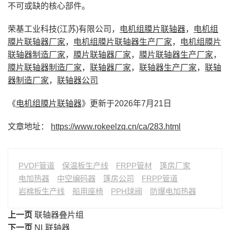
不可或缺的核心部件。
荣基工业科技(江苏)有限公司，
电机组膜片联轴器
，
电机组
膜片联轴器厂家
，
电机组膜片联轴器生产厂家
，
电机组膜片
联轴器制造厂家
，
膜片联轴器厂家
，
膜片联轴器生产厂家
，
膜片联轴器制造厂家
，
联轴器厂家
，
联轴器生产厂家
，
联轴
器制造厂家
，
联轴器公司
《
电机组膜片联轴器
》更新于2026年7月21日
文章地址：
https://www.rokeelzq.cn/ca/283.html
PVDF管道
保温板生产线
FRPP管材
篷房厂家
电加热器
中空编码器
篷房公司
FRPP管道
岩棉板生产线
船用座椅
PPH球阀
防爆电加热器
上一页
联轴器叠片组
下一页
NL联轴器