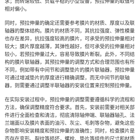
求；而转速较低、负载平稳的小型设备，预拉伸量的取值可
相对偏小。
同时，预拉伸量的确定还需要参考膜片的材质、厚度以及联
轴器的整体结构。膜片的材质不同，其抗拉强度、弹性模量
也存在差异，抗拉强度较高的膜片，可承受的预拉伸量相对
较大；膜片厚度越薄，其弹性越好，但可承受的拉伸量相对
较小，若预拉伸量过大，容易导致膜片断裂。此外，不同结
构的膜片联轴器，其预拉伸量的调整方式和合理范围也有所
不同，例如带有中间节和调整垫片的膜片联轴器，预拉伸量
可通过增减垫片的厚度进行精确调整，而无中间节的联轴
器，则需要通过调整半联轴器的安装位置来控制预拉伸量。
在实际安装过程中，预拉伸量的调整需要遵循科学的流程和
方法，确保调整精度符合要求。首先，安装前需要对相关部
件进行全面检查和清洁，彻底清除轴伸端、联轴器轴孔、法
兰端面以及膜片表面的油污、灰尘、毛刺等杂物，避免这些
杂物影响安装精度和预拉伸量的准确性；同时，检查膜片是
否存在变形、裂纹等损坏，螺栓、垫片等组件的尺寸和材质