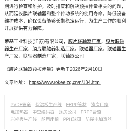
期进行检查和维护，及时排查和解决预拉伸量相关的问题，
从而延长膜片联轴器和整个传动系统的使用寿命，降低设备
维护成本，确保设备能够长期稳定运行，为生产工作的顺利
开展提供有力保障。
荣基工业科技(江苏)有限公司，
膜片联轴器厂家
，
膜片联轴
器生产厂家
，
膜片联轴器制造厂家
，
联轴器厂家
，
联轴器生
产厂家
，
联轴器制造厂家
，
联轴器公司
《
膜片联轴器预拉伸量
》更新于2026年2月10日
文章地址：
https://www.rokeelzq.cn/n/134.html
PVDF管道
保温板生产线
FRPP管材
篷房厂家
电加热器
中空编码器
篷房公司
FRPP管道
岩棉板生产线
船用座椅
PPH球阀
防爆电加热器