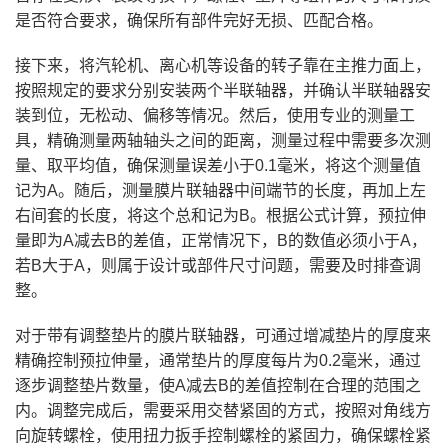
是否符合要求，确保所有部件完好无损、匹配合格。
接下来，将汽轮机、离心机等设备的转子靠在主推力面上，
按照规定的要求分别安装两个半联轴器，并确认半联轴器安
装到位，无松动、偏移等情况。然后，使用专业的测量工
具，精确测量两轴轴头之间的距离，测量过程中需要多次测
量、取平均值，确保测量误差小于0.1毫米，将这个测量值
记为A。随后，测量膜片联轴器中间端节的长度，再加上左
右间套的长度，将这个总和记为B。根据公式计算，预拉伸
量即为A减去B的差值，正常情况下，B的数值必须小于A，
若B大于A，则属于设计或部件尺寸问题，需要及时排查调
整。
对于带有调整垫片的膜片联轴器，可通过增减垫片的厚度来
精确控制预拉伸量，通常垫片的厚度每片为0.2毫米，通过
逐步调整垫片数量，使A减去B的差值控制在合理的范围之
内。调整完成后，需要采用交替紧固的方式，按照对角线方
向旋转螺栓，使用扭力扳手控制螺栓的紧固力，确保螺栓紧