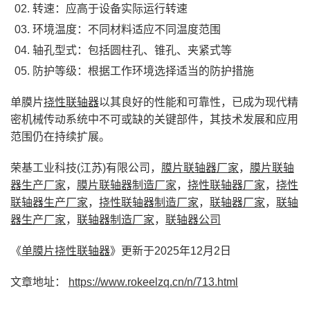
‌转速‌：应高于设备实际运行转速
‌环境温度‌：不同材料适应不同温度范围
‌轴孔型式‌：包括圆柱孔、锥孔、夹紧式等
‌防护等级‌：根据工作环境选择适当的防护措施
单膜片
挠性联轴器
以其良好的性能和可靠性，已成为现代精
密机械传动系统中不可或缺的关键部件，其技术发展和应用
范围仍在持续扩展。
荣基工业科技(江苏)有限公司，
膜片联轴器厂家
，
膜片联轴
器生产厂家
，
膜片联轴器制造厂家
，
挠性联轴器厂家
，
挠性
联轴器生产厂家
，
挠性联轴器制造厂家
，
联轴器厂家
，
联轴
器生产厂家
，
联轴器制造厂家
，
联轴器公司
《
单膜片挠性联轴器
》更新于2025年12月2日
文章地址：
https://www.rokeelzq.cn/n/713.html