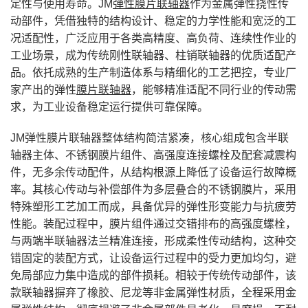
定性与使用寿命。JM
弹性膜片联轴器
作为金属弹性挠性传
动部件，凭借独特的结构设计、稳定的力学性能和宽泛的工
况适配性，广泛应用于各类高精度、高负荷、连续性作业的
工业场景，成为传统刚性联轴器、柱销联轴器的优质适配产
品。依托成熟的生产制造体系与精细化的工艺把控，专业厂
家产出的弹性
膜片联轴器
，能够精准适配不同行业的传动需
求，为工业设备稳定运行提供可靠保障。
JM弹性膜片联轴器整体结构简洁紧凑，核心组成包含半联
轴器主体、不锈钢膜片组件、高强度连接螺栓及配套减震构
件，无多余传动配件，从结构根源上降低了设备运行故障概
率。其核心传动与补偿部件为多层叠合的不锈钢膜片，采用
特殊塑形工艺加工而成，具备优异的弹性形变能力与抗疲劳
性能。装配过程中，膜片组件通过交错排布的高强度螺栓，
与两端半联轴器法兰精准连接，形成柔性传动结构，这种交
错固定的装配方式，让设备运行过程中的受力更加均匀，避
免局部应力集中造成的部件损耗。相较于传统传动部件，该
款联轴器摒弃了橡胶、尼龙等非金属弹性材质，全程采用金