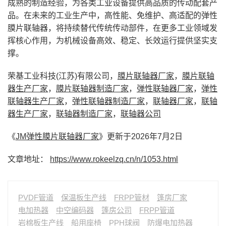
成熟的制造经验，为各类工业设备提供高品质的传动配套产
品。在未来的工业生产中，高性能、免维护、高适配的弹性
膜片联轴器，将持续替代传统传动部件，在更多工业领域发
挥核心作用，为机械设备高效、稳定、长效运行提供坚实支
撑。
荣基工业科技(江苏)有限公司，
膜片联轴器厂家
，
膜片联轴
器生产厂家
，
膜片联轴器制造厂家
，
弹性联轴器厂家
，
弹性
联轴器生产厂家
，
弹性联轴器制造厂家
，
联轴器厂家
，
联轴
器生产厂家
，
联轴器制造厂家
，
联轴器公司
《
JM弹性膜片联轴器厂家
》更新于2026年7月2日
文章地址：
https://www.rokeelzq.cn/n/1053.html
PVDF管道
保温板生产线
FRPP管材
篷房厂家
电加热器
中空编码器
篷房公司
FRPP管道
岩棉板生产线
船用座椅
PPH球阀
防爆电加热器