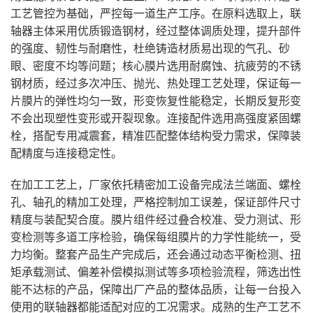
工艺管控为基础，严控每一道生产工序。在原料选取上，联
轴器主体采用优质锻造钢材，经过整体调质处理，提升部件
的强度、韧性与耐磨性，杜绝铸造材质易出现的气孔、砂
眼、密度不均等问题；核心膜片选用耐腐蚀、抗疲劳的不锈
钢材质，经过多次冲压、抛光、热处理工艺处理，保证每一
片膜片的弹性均匀一致，形变恢复性能稳定，长期反复形变
不会出现塑性变形或开裂现象。连接配件选用高强度紧固螺
栓，搭配专用减震套，精准匹配整体结构受力需求，保障装
配精度与连接稳定性。
在加工工艺上，厂家依托精密加工设备完成法兰端面、螺栓
孔、轴孔的精加工处理，严格控制加工误差，保证部件尺寸
精度与装配契合度。膜片组件经过叠合校准、受力测试、形
变检测等多道工序检验，确保每组膜片的力学性能统一，受
力均衡。整套产品生产完成后，还会通过动态平衡检测、扭
矩承载测试、偏差补偿模拟测试等多项检验流程，筛选出性
能不达标的产品，保障出厂产品的整体品质，让每一台投入
使用的联轴器都能适配对应的工况需求。成熟的生产工艺不