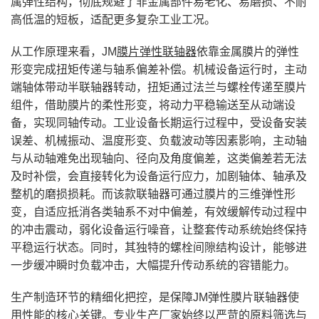
属弹性结构，彻底规避了非金属部件易老化、易磨损、不耐
高低温的短板，适配更多复杂工业工况。
从工作原理来看，JM
膜片弹性联轴器
依靠金属膜片的弹性
形变完成扭矩传递与轴系偏差补偿。机械设备运行时，主动
端轴体带动半联轴器转动，扭矩通过法兰与螺栓传递至膜片
组件，借助膜片的柔性形变，将动力平稳输送至从动端设
备，实现同轴传动。工业设备长期运行过程中，受设备安装
误差、机械振动、温度形变、负载波动等因素影响，主动轴
与从动轴难免出现轴向、径向及角度偏差，这类偏差若无法
及时补偿，会直接转化为设备运行应力，加剧轴体、轴承及
整机的磨损损耗。而该款联轴器可通过膜片的三维弹性形
变，自适应抵消各类轴系不对中偏差，有效缓解传动过程中
的冲击震动，弱化设备运行噪音，让整套传动系统始终保持
平稳运行状态。同时，其独特的螺栓间隙结构设计，能够进
一步缓冲瞬时负载冲击，大幅提升传动系统的容错能力。
生产制造环节的精细化把控，是保障JM弹性膜片联轴器使
用性能的核心关键。专业生产厂家始终以严苛的原料筛选与