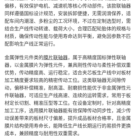
偏移，有效保护电机、减速机等核心传动部件。该款联轴器
同样遵循国标设计规范，安装拆卸便捷，无需润滑保养，适
配车间内潮湿、多粉尘的工况环境，不过在定制选型时，需
结合生产线传动转速、载荷大小，合理匹配轮胎体的规格与
材质，确保传动性能与使用寿命达到平衡，避免因参数不匹
配影响生产线正常运行。
金属弹性元件类的
膜片联轴器
，属于高精度国标弹性联轴
器，以金属膜片为弹性元件，兼具刚性传动与柔性补偿双重
优势，传动精度高、运行稳定，适合夹芯板生产线中对板材
加工精度要求较高的精密传动工位。这类联轴器无间隙传
动，偏移补偿精准，耐高温、耐磨损性能优于非金属弹性元
件联轴器，可适应生产线高速、连续的运转需求，常用于板
材定长切割、精准压型等工位。在设备定制时，针对高精度
加工工序，选用膜片联轴器能有效保障传动同步性，减少传
动误差带来的板材尺寸偏差，提升成品板材合格率，且金属
膜片结构使用寿命长，能降低生产线长期运行的易损件更换
成本，兼顾精度与耐用性双重需求。