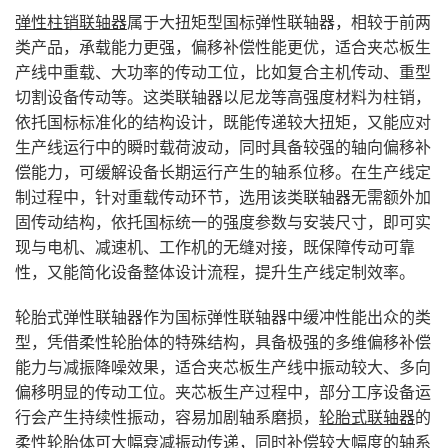
弹性柱销联轴器
属于大扭矩型国标弹性联轴器，相较于前两
类产品，承载能力更强，偏移补偿性能更优，适合夹芯板生
产线中重载、大功率的传动工位，比如复合主机传动、重型
切割设备传动等。这类联轴器以尼龙等高强度材料为柱销，
依托国标标准化的结构设计，既能传递较大扭矩，又能应对
生产线运行中的瞬时载荷波动，同时具备较强的轴向偏移补
偿能力，可缓解设备长期运行产生的轴系位移。在生产线定
制过程中，针对重载传动环节，选用该类联轴器无需额外加
固传动结构，依托国标统一的强度参数与安装尺寸，即可实
现与电机、减速机、工作机的无缝对接，既保障传动可靠
性，又能简化设备整体设计流程，提升生产线定制效率。
轮胎式弹性联轴器作为国标弹性联轴器中缓冲性能出众的类
型，凭借柔性轮胎体的特殊结构，具备极强的多维偏移补偿
能力与减振降噪效果，适合夹芯板生产线中振动较大、多向
偏移明显的传动工位。夹芯板生产过程中，部分工序设备运
行会产生持续性振动，容易加剧轴系磨损，
轮胎式联轴器
的
柔性轮胎体可大幅衰减振动传递，同时补偿较大幅度的轴系