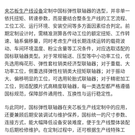
夹芯板生产线设备
定制中国标弹性联轴器的选型，并非单一
依托扭矩、转速参数，而是要结合整条生产线的工艺流程、
工位工况、运行环境、安装空间等多方面因素综合判定。前
期定制设计时，需精准测算各传动工位的额定扭矩、工作转
速、轴系偏移量，同时考虑生产线长期连续运转的载荷波
动、车间环境温度、粉尘含量等工况条件，对应选取适配的
国标联轴器类型。对于常规输送、压型等中小功率工位，优
先选用梅花形、弹性套柱销类经济型联轴器；对于重载、大
功率工位，侧重选择弹性柱销类大扭矩联轴器；对于振动
大、偏移明显的工位，可选用轮胎式联轴器；对于精密加工
工位，则适配膜片式高精度联轴器，每一类选型都严格遵循
国标规范，保障部件通用性、互换性与运行稳定性。
与此同时，国标弹性联轴器在夹芯板生产线定制中的应用，
还要兼顾后期安装调试与维护保养，国标统一的尺寸参数、
连接方式，能大幅降低设备安装难度，便于生产线整体装配
与后期检修维护。在定制过程中，还可根据生产线特殊工