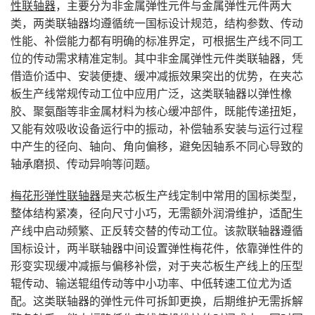
性联轴器
，主要分为非金属弹性元件与金属弹性元件两大
类，两类联轴器均遵循统一国标设计规范，结构参数、传动
性能、补偿能力都有明确的标准界定，可根据生产线不同工
位的传动需求精准定制。其中非金属弹性元件类联轴器，凭
借造价适中、安装便捷、缓冲减振效果突出的优势，在夹芯
板生产线常规传动工位中应用广泛，这类联轴器以弹性橡
胶、聚氨酯等非金属材料为核心缓冲部件，既能传递扭矩，
又能有效吸收设备运行中的振动，补偿轴系安装与运行过程
中产生的径向、轴向、角向偏移，避免因轴系不同心导致的
轴承磨损、传动异响等问题。
梅花形弹性联轴器
是夹芯板生产线定制中常用的国标类型，
整体结构紧凑，径向尺寸小巧，无需额外润滑维护，适配生
产线中启动频繁、正反转交替的传动工位。该款联轴器遵循
国标设计，两半联轴器中间设置弹性梅花件，依靠弹性件的
形变实现缓冲减振与偏移补偿，对于夹芯板生产线上的压型
辊传动、输送辊组传动等中小功率、中低转速工位尤为适
配。这类联轴器的弹性元件可拆卸更换，后期维护无需拆解