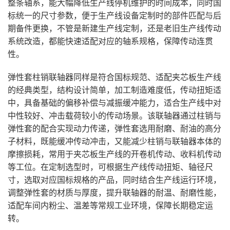
整条轴系，能大幅降低生产线停机维护的时间成本，同时国
标统一的尺寸参数，便于生产线设备定制时的部件匹配与后
期备件更换，不管是新建生产线定制，还是老旧生产线传动
系统改造，都能快速适配对应的轴系规格，保障传动连贯
性。
弹性套柱销联轴器同样是符合国标规范、适配夹芯板生产线
的经典类型，结构设计简单，加工制造难度低，传动扭矩适
中，具备基础的偏移补偿与减振缓冲能力，适合生产线中对
中性较好、冲击载荷较小的传动场景。该联轴器通过柱销与
弹性套的配合实现动力传递，弹性套选用耐磨、耐油的高分
子材料，既能缓冲传动冲击，又能减少柱销与联轴器本体的
摩擦损耗，常用于夹芯板生产线的开卷机传动、收料机传动
等工位。在定制选型时，可根据生产线传动扭矩、轴径尺
寸，选取对应国标规格的产品，同时结合生产线运行环境，
调整弹性套的材质与厚度，提升联轴器的耐温、耐磨性能，
适配车间内粉尘、温差等常规工业环境，保障长期稳定运
转。