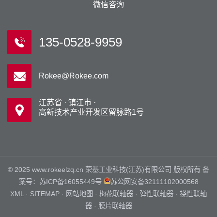
微信咨询
135-0528-9959
Rokee@Rokee.com
江苏省 · 镇江市 ·
高新技术产业开发区留脉路1号
© 2025 www.rokeelzq.cn 荣基工业科技(江苏)有限公司 版权所有 备
案号：
苏ICP备16055449号
苏公网安备32111102000568
XML
·
SITEMAP
·
网站地图
·
梅花联轴器
·
弹性联轴器
·
挠性联轴
器
·
膜片联轴器