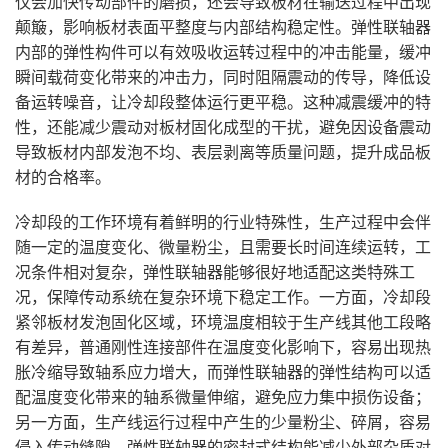
仅会加快传动部件的磨损，还会导致板材在输送过程中出现
颠簸，影响板材表面平整度与内部结构稳定性。弹性联轴器
内部的弹性构件可以有效吸收运转过程中的冲击能量，缓冲
瞬间载荷变化带来的冲击力，同时阻隔震动的传导，降低设
备运转噪音，让冷却段整体运行更平稳。这种减震缓冲的特
性，还能减少震动对板材固化成型的干扰，避免因设备震动
导致板材内部发泡不均、表层剥离等质量问题，提升成品板
材的合格率。
冷却段的工作环境有着鲜明的行业特殊性，生产过程中会伴
随一定的温度变化、微量粉尘，且需要长时间连续运转，工
况条件相对复杂，弹性联轴器能够很好地适配这类特殊工
况，保障传动系统在复杂环境下稳定工作。一方面，冷却段
紧邻板材发泡固化区域，环境温度相较于生产线其他工段略
有差异，普通刚性连接部件在温度变化影响下，容易出现热
胀冷缩导致轴系应力增大，而弹性联轴器的弹性结构可以适
配温度变化带来的轴系微量伸缩，避免应力集中损伤设备；
另一方面，生产线运行过程中产生的少量粉尘、碎屑，容易
侵入传动缝隙，弹性联轴器的密封式结构能减少外部杂质对