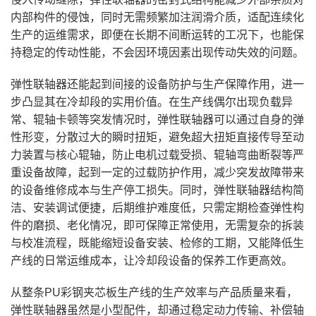
内部构件的侵蚀，同时无需频繁加注润滑介质，适配连续化
生产的运维需求，即便在长期不间断运转的工况下，也能保
持稳定的传动性能，不会因环境因素出现传动失效的问题。
弹性联轴器还能起到间接的设备防护与生产保障作用，进一
步凸显其在冷却段的实用价值。在生产线偶尔出现负载异
常、辊轴卡顿等突发情况时，弹性联轴器可以通过自身的弹
性形变，分散过大的瞬时扭矩，避免超大扭矩直接传导至动
力装置与核心辊轴，防止电机过载受损、辊轴弯曲断裂等严
重设备故障，起到一定的过载防护作用，减少突发故障带来
的设备维修成本与生产停工损失。同时，弹性联轴器结构简
洁、安装调试便捷，后期维护难度低，只需定期检查弹性构
件的磨损、老化情况，即可保障正常使用，无需复杂的拆装
与校准流程，既能缩短设备安装、检修的工期，又能降低生
产线的日常运维成本，让冷却段设备的保养工作更高效。
从整条PU彩钢夹芯板生产线的生产效率与产品质量来看，
弹性联轴器虽然是小型配件，却通过稳定动力传输、补偿轴