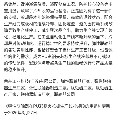
系偏差、缓冲减震降噪、适配复杂工况、防护核心设备等多
重用途，筑牢了冷却段的运行基础。正是因为有了这一部件
的支撑，冷却段才能始终保持平稳、高效的运转状态，配合
生产线完成板材的连续冷却、固化定型，避免因传动系统故
障导致生产线停工，减少残次品产出，助力生产线实现连续
化、稳定化生产。在工业自动化生产线不断升级的当下，冷
却段对传动精度、运行稳定性的要求持续提升，弹性联轴器
的各项实用性能，也恰好契合了板材生产工艺升级、设备运
维简化的需求，成为PU彩钢夹芯板生产线冷却段不可或缺
的传动配件，默默保障着整条生产线的顺畅运行与产品质量
的稳步提升。
荣基工业科技(江苏)有限公司，
弹性联轴器厂家
，
弹性联轴
器生产厂家
，
弹性联轴器制造厂家
，
联轴器厂家
，
联轴器生
产厂家
，
联轴器制造厂家
，
联轴器公司
《
弹性联轴器在PU彩钢夹芯板生产线冷却段的用途
》更新
于2026年3月27日