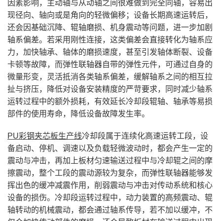
因素影响，主动轴与从动轴之间很难做到完全同轴，容易出
现径向、轴向或是角向的轻微偏移；设备长期高速运转后，
还会因基础沉降、辊轴磨损、机身震动等问题，进一步加剧
轴系偏差。若采用刚性连接，这类偏差会直接转化为轴系应
力，加快轴承、轴体的磨损速度，甚至引发轴体断裂、设备
卡顿等故障，而弹性联轴器自带的弹性元件，可通过自身的
微量形变，灵活抵消各类轴系偏差，缓解轴系之间的相互拉
扯与挤压，降低对设备安装精度的严苛要求，同时减少轴系
运转过程中的额外损耗，有效延长冷却段辊轴、轴承等易损
部件的使用寿命，降低设备故障发生率。
PU彩钢夹芯板生产线
冷却段属于连续化高速运转工段，设
备启动、停机、调速以及负载轻微波动时，都会产生一定的
震动与冲击，再加上板材匀速输送过程中与冷却辊之间的摩
擦震动，整个工段的震动源较为复杂，而弹性联轴器能够发
挥出色的缓冲减震作用，削弱震动与冲击对传动系统和核心
设备的损伤。冷却段运转过程中，动力装置的高频震动、辊
轴转动的机械震动，都会通过轴系传导，若不加以缓冲，不