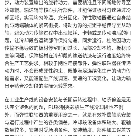
步，动力装置输出的旋转动力，需要精准且不间断地传导至
冷却辊、输送辊等核心执行部件，才能保证板材匀速通过冷
却区域，实现均匀降温、充分固化。
弹性联轴器
通过自身结
构与两端轴体的紧密衔接，将动力源的扭矩平稳传导至从动
轴，避免动力传输过程中出现损耗、卡顿或是传动滞后的问
题，让冷却段各运转部件保持匀速、同步运行，杜绝因动力
传输不稳导致的板材停留时间过长、局部冷却不均、板材形
变等问题，保障板材在冷却段的输送轨迹与运行速度始终符
合生产工艺要求。相较于刚性连接部件，弹性联轴器在传递
动力时，不会形成硬性约束，既能满足连续化生产的动力传
输需求，又能适配生产线调速、变速的工况变化，让动力输
出更贴合冷却段的实际运转需求。
在工业生产线的设备安装与长期运转过程中，轴系偏差是无
法完全避免的问题，PU彩钢夹芯板生产线冷却段也不例
外，而弹性联轴器的重要用途之一，就是有效补偿轴系安装
与运行过程中产生的各类偏差。冷却段设备体积较大、辊轴
数量较多，安装时受场地条件、安装精度、部件加工误差等