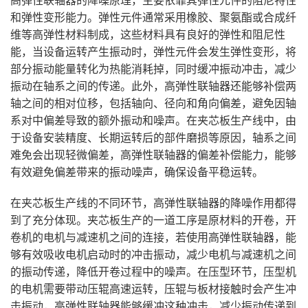
高弹性联轴器的降噪原理，主要依靠其弹性元件的阻尼特性
和弹性变形能力。弹性元件通常采用橡胶、聚氨酯或合成纤
维等高弹性材料制成，这些材料具有良好的弹性和阻尼性
能，当设备运转产生振动时，弹性元件会发生弹性变形，将
部分振动能量转化为热能消耗掉，同时缓冲振动冲击，减少
振动在轴系之间的传递。此外，高弹性联轴器还能够补偿两
轴之间的相对位移，包括轴向、径向和角向偏差，避免因轴
系对中偏差导致的额外振动和噪声。在夹芯板生产线中，由
于设备安装精度、长期运转后的部件磨损等原因，轴系之间
难免会出现轻微偏差，高弹性联轴器的偏差补偿能力，能够
有效避免偏差带来的振动噪声，确保设备平稳运转。
在夹芯板生产线的不同环节，高弹性联轴器的降噪作用都得
到了充分体现。夹芯板生产的一道工序是原材料的开卷，开
卷机的电机与减速机之间的连接，若使用高弹性联轴器，能
够有效吸收电机启动时的冲击振动，减少电机与减速机之间
的振动传递，降低开卷过程中的噪声。在压型环节，压型机
的电机需要带动压辊高速运转，压辊与板材接触时会产生冲
击振动，高弹性联轴器能够缓冲这种冲击，减少振动传递到