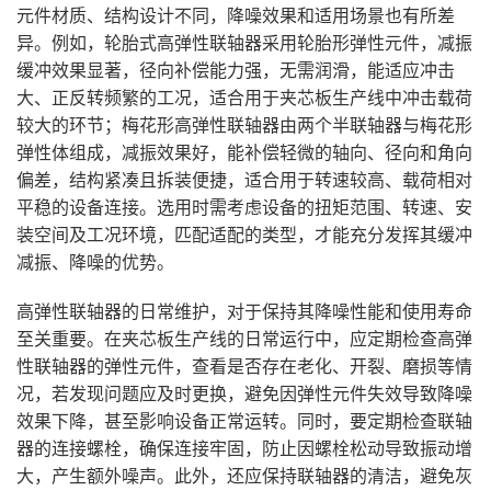
元件材质、结构设计不同，降噪效果和适用场景也有所差
异。例如，轮胎式高弹性联轴器采用轮胎形弹性元件，减振
缓冲效果显著，径向补偿能力强，无需润滑，能适应冲击
大、正反转频繁的工况，适合用于夹芯板生产线中冲击载荷
较大的环节；梅花形高弹性联轴器由两个半联轴器与梅花形
弹性体组成，减振效果好，能补偿轻微的轴向、径向和角向
偏差，结构紧凑且拆装便捷，适合用于转速较高、载荷相对
平稳的设备连接。选用时需考虑设备的扭矩范围、转速、安
装空间及工况环境，匹配适配的类型，才能充分发挥其缓冲
减振、降噪的优势。
高弹性联轴器的日常维护，对于保持其降噪性能和使用寿命
至关重要。在夹芯板生产线的日常运行中，应定期检查高弹
性联轴器的弹性元件，查看是否存在老化、开裂、磨损等情
况，若发现问题应及时更换，避免因弹性元件失效导致降噪
效果下降，甚至影响设备正常运转。同时，要定期检查联轴
器的连接螺栓，确保连接牢固，防止因螺栓松动导致振动增
大，产生额外噪声。此外，还应保持联轴器的清洁，避免灰