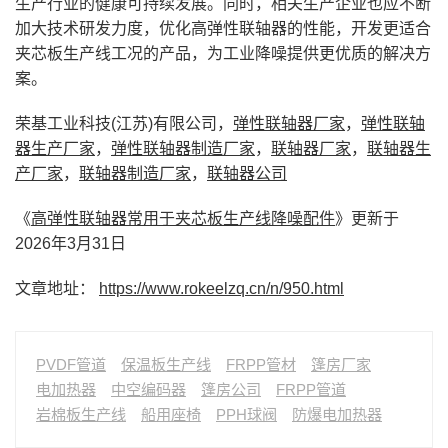
生产行业的健康可持续发展。同时，相关生产企业也应不断
加大技术研发力度，优化高弹性联轴器的性能，开发更适合
夹芯板生产线工况的产品，为工业降噪提供更优质的解决方
案。
荣基工业科技(江苏)有限公司，
弹性联轴器厂家
，
弹性联轴
器生产厂家
，
弹性联轴器制造厂家
，
联轴器厂家
，
联轴器生
产厂家
，
联轴器制造厂家
，
联轴器公司
《
高弹性联轴器常用于夹芯板生产线降噪配件
》更新于
2026年3月31日
文章地址：
https://www.rokeelzq.cn/n/950.html
PVDF管道
保温板生产线
FRPP管材
篷房厂家
电加热器
中空编码器
篷房公司
FRPP管道
岩棉板生产线
船用座椅
PPH球阀
防爆电加热器