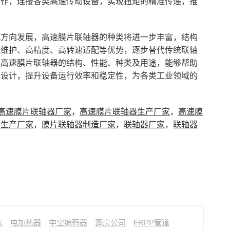
工作，连接各类高速传动设备，实现扭矩的精准传递，推
况方向发展，高速膜片联轴器的种类将进一步丰富，结构
免维护、高精度、高转速适配等优势，逐步替代传统联轴
解高速膜片联轴器的结构、性能、种类及用途，能够帮助
统设计，提升设备运行效率和稳定性，为各类工业领域的
高速膜片联轴器厂家
，
高速膜片联轴器生产厂家
，
高速膜
器生产厂家
，
膜片联轴器制造厂家
，
联轴器厂家
，
联轴器
家
电加热器
中空编码器
篷房公司
FRPP管道