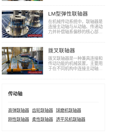
鼓形…
LM型弹性联轴器
在机械传动系统中，联轴器是
连接主动轴与从动轴、传递动
力并补偿轴系偏移的核心部
件，其…
拨叉联轴器
拨叉联轴器是一种兼具连接和
传动功能的机械装置，主要用
于在不同机构中连接主动轴和
从动…
传动轴
高弹联轴器
齿轮联轴器
球磨机联轴器
刚性联轴器
柔性联轴器
透平风机联轴器