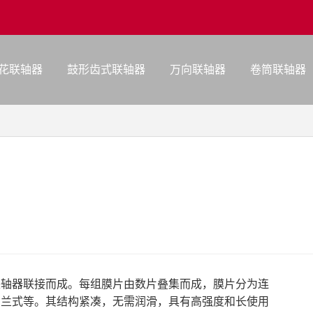
花联轴器
鼓形齿式联轴器
万向联轴器
卷筒联轴器
联轴器联接而成。每组膜片由数片叠集而成，膜片分为连
法兰式等。其结构紧凑，无需润滑，具有高强度和长使用