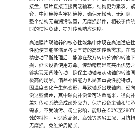
接盘，膜片直接连接两端轴套，结构更为紧凑。
套、中间连接盘牢固连接，确保无松动、无间隙
整个结构无需润滑装置，无磨损部件，相较于传
时的惯性负载，提升传动响应速度。
高速膜片联轴器的核心性能集中体现在高速适应
性能使其能够满足各类严苛的高速传动需求。在
精密动平衡处理后，能够在数万转每分钟的转速
损，延长设备使用寿命。传动精度是其突出优势
够实现无背隙传动，确保主动轴与从动轴的转速同
极高的场景。偏差补偿能力也是其重要性能特点
因温度变化产生热变形，导致轴系出现轴向、径
偿这些偏差，其中轴向补偿量可达数毫米，径向补
差对传动系统造成额外应力，保护设备主轴和轴
需求，不受油污、粉尘影响，能够在-50℃至28
蚀的特性，可适应高温、腐蚀等恶劣工况，且抗
无磨损，免维护周期长。