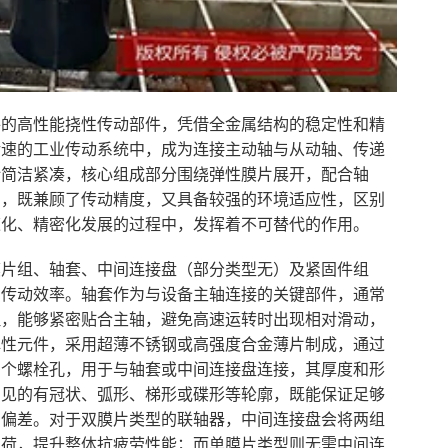
件的高性能挠性传动部件，凭借全金属结构的稳定性和精
转速的工业传动系统中，成为连接主动轴与从动轴、传递
计简洁紧凑，核心组成部分围绕弹性膜片展开，配合轴
系，既兼顾了传动精度，又具备较强的环境适应性，区别
速化、精密化发展的过程中，发挥着不可替代的作用。
膜片组、轴套、中间连接盘（部分类型无）及紧固件组
和传动效率。轴套作为与设备主轴连接的关键部件，通常
理，能够紧密贴合主轴，避免高速运转时出现相对滑动，
弹性元件，采用超薄不锈钢或高强度合金薄片制成，通过
多个螺栓孔，用于与轴套或中间连接盘连接，其厚度和形
常见的有冠状、弧形、梯形或碟形等轮廓，既能保证足够
系偏差。对于双膜片类型的联轴器，中间连接盘会将两组
负荷，提升整体抗疲劳性能；而单膜片类型则无需中间连