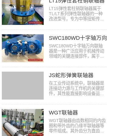
LT15弹性套柱销联轴器
LT15弹性套柱销联轴器属于
TL/LT系列弹性联轴器的一种
改进型号，专为中等扭矩传动
系统设…
SWC180WD十字轴万向联轴器
SWC180WD十字轴万向联轴
器是一种广泛应用于机械传动
领域的关键连接部件，属于重
型万向联…
JS蛇形弹簧联轴器
在工业传动系统中，联轴器是
连接动力源与工作机的关键部
件，其性能直接影响设备运行
的稳…
WGT联轴器
WGT联轴器由齿数相同的内齿
圈和带外齿的凸缘半联轴器等
零件组成。其外齿分为直齿和