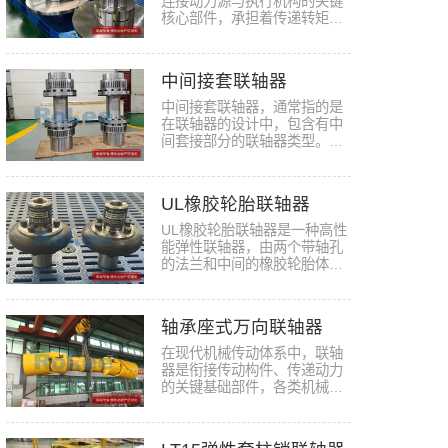
连接动力源与执行机构的关键
核心部件，承担着传递转矩、
补偿…
中间接套联轴器
中间接套联轴器，通常指的是
在联轴器的设计中，包含有中
间套接部分的联轴器类型。这
种设…
UL橡胶轮胎联轴器
UL橡胶轮胎联轴器是一种高性
能弹性联轴器，由两个带轴孔
的法兰和中间的橡胶轮胎体组
成。…
轴承座式万向联轴器
在现代机械传动体系中，联轴
器是衔接传动构件、传递动力
的关键基础部件，各类机械设
备的…