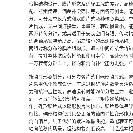
根据结构设计、膜片形态及适配工况的差异，高
配、扭矩传递、偏差补偿范围等方面各有侧重，
分，可分为单膜片式和双膜片式两种核心类型。
片构成，无中间连接盘，重量轻、转动惯量小，
两万转每分钟，尤其适用于安装空间有限、传动
适合轴系安装精度高、偏差较小的高速传动系统
两组对称分布的膜片组构成，通过中间连接盘将
荷，提升整体抗疲劳性能和使用寿命，高速运转
一万转每分钟以上，径向和角向补偿能力更强，
按膜片形态划分，可分为叠片式和碟形膜片式。
片采用优化轮廓设计，可通过调整薄片数量灵活
力和抗冲击性能，高速运转时能均匀分散应力，
到一万五千转每分钟均可覆盖，扭矩传递范围从几
作。碟形膜片式以碟形膜片为核心，膜片整体呈
衔接，碟形结构使其具备更强的轴向弹性变形能力
角向偏差，具备优异的缓冲减振性能，适配转速
轴向位移的场景，但结构复杂度较高，制造成本