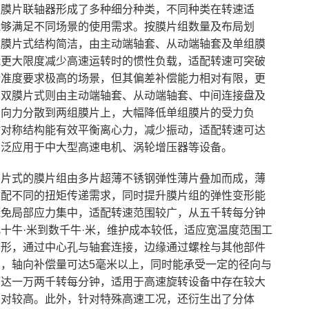
速膜片联轴器形成了多种细分种类，不同种类在转速适
能够满足不同场景的使用需求。按膜片组数量及布局划
单膜片式结构简洁，由主动端轴套、从动端轴套及单组膜
能更大限度减少高速运转时的惯性负载，适配转速可突破
精准度要求极高的场景，但其偏差补偿能力相对有限，更
。双膜片式则由主动端轴套、从动端轴套、中间连接盘及
轴向力分散到两组膜片上，大幅降低单组膜片的受力负
时对称结构能有效平衡离心力，减少振动，适配转速可达
广泛应用于中大型高速电机、涡轮增压器等设备。
叠片式的膜片组由多片超薄不锈钢弹性薄片叠加而成，薄
适配不同的扭矩传递需求，同时提升膜片组的弹性变形能
避免局部应力集中，适配转速范围较广，从五千转每分钟
十牛·米到数千牛·米，维护成本较低，适应宽温度范围工
碟形，通过中心孔与轴套连接，边缘通过螺栓与其他部件
，轴向补偿量可达5毫米以上，同时能承受一定的径向与
可达一万两千转每分钟，适用于高速旋转设备中存在较大
相对较高。此外，针对特殊高速工况，还衍生出了分体