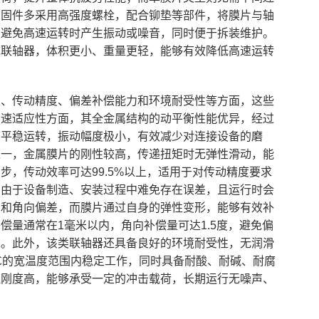
紧固件多采用高强度螺栓，配合铆垫等部件，将膜片与轴
，避免高速运转时产生振动或噪音，同时便于拆装维护。
统联轴器，体积更小、重量更轻，能够有效降低高速运转
性、传动精度、偏差补偿能力和环境耐受性等方面，这些
高速适应性方面，其全金属结构的动平衡性能优异，经过
下平稳运转，振动幅度极小，有效减少对连接设备的磨
之一，金属膜片的刚性较高，传递扭矩时无弹性滑动，能
步，传动效率可达99.5%以上，适用于对传动精度要求
，由于设备制造、安装过程中难免存在误差，且运行时会
向和角向偏差，而膜片通过自身的弹性变形，能够有效补
偿量通常在1毫米以内，角向补偿量可达1.5度，避免偏
承。此外，该类联轴器还具备良好的环境耐受性，无润滑
0℃的宽温度范围内稳定工作，同时具备耐酸、耐碱、耐腐
扭刚度高，能够承受一定的冲击载荷，长期运行无噪声、