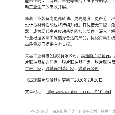
能够在高温、腐蚀、重载等恶劣工况下长期稳定
动工业生产的高效开展。
随着工业装备向更高转速、更高精度、更严苛工
设计与材料性能也将持续升级。其凭借无背隙、
器，成为现代高速传动系统的核心部件。深入了
行业根据实际工况选择合适的产品，优化传动系
高质量发展提供有力支撑。
荣基工业科技(江苏)有限公司，
高速膜片联轴器
，
片联轴器制造厂家
，
膜片联轴器厂家
，
膜片联轴
生产厂家
，
联轴器制造厂家
，
联轴器公司
《
高速膜片联轴器
》更新于2026年7月20日
文章地址：
https://www.rokeelzq.cn/ca/110.html
PVDF管道
保温板生产线
FRPP管材
篷房厂