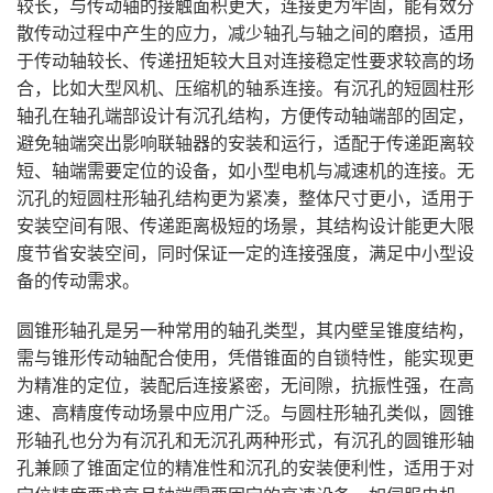
较长，与传动轴的接触面积更大，连接更为牢固，能有效分
散传动过程中产生的应力，减少轴孔与轴之间的磨损，适用
于传动轴较长、传递扭矩较大且对连接稳定性要求较高的场
合，比如大型风机、压缩机的轴系连接。有沉孔的短圆柱形
轴孔在轴孔端部设计有沉孔结构，方便传动轴端部的固定，
避免轴端突出影响联轴器的安装和运行，适配于传递距离较
短、轴端需要定位的设备，如小型电机与减速机的连接。无
沉孔的短圆柱形轴孔结构更为紧凑，整体尺寸更小，适用于
安装空间有限、传递距离极短的场景，其结构设计能更大限
度节省安装空间，同时保证一定的连接强度，满足中小型设
备的传动需求。
圆锥形轴孔是另一种常用的轴孔类型，其内壁呈锥度结构，
需与锥形传动轴配合使用，凭借锥面的自锁特性，能实现更
为精准的定位，装配后连接紧密，无间隙，抗振性强，在高
速、高精度传动场景中应用广泛。与圆柱形轴孔类似，圆锥
形轴孔也分为有沉孔和无沉孔两种形式，有沉孔的圆锥形轴
孔兼顾了锥面定位的精准性和沉孔的安装便利性，适用于对