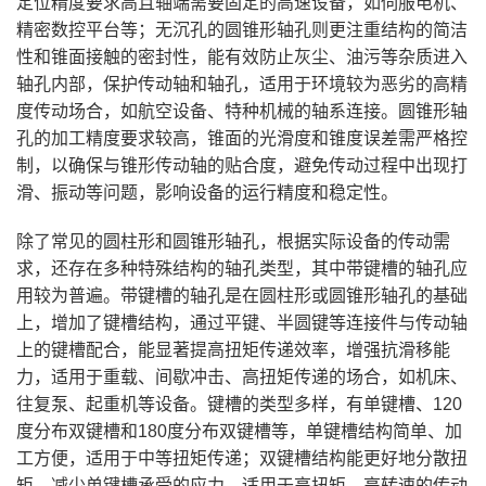
定位精度要求高且轴端需要固定的高速设备，如伺服电机、
精密数控平台等；无沉孔的圆锥形轴孔则更注重结构的简洁
性和锥面接触的密封性，能有效防止灰尘、油污等杂质进入
轴孔内部，保护传动轴和轴孔，适用于环境较为恶劣的高精
度传动场合，如航空设备、特种机械的轴系连接。圆锥形轴
孔的加工精度要求较高，锥面的光滑度和锥度误差需严格控
制，以确保与锥形传动轴的贴合度，避免传动过程中出现打
滑、振动等问题，影响设备的运行精度和稳定性。
除了常见的圆柱形和圆锥形轴孔，根据实际设备的传动需
求，还存在多种特殊结构的轴孔类型，其中带键槽的轴孔应
用较为普遍。带键槽的轴孔是在圆柱形或圆锥形轴孔的基础
上，增加了键槽结构，通过平键、半圆键等连接件与传动轴
上的键槽配合，能显著提高扭矩传递效率，增强抗滑移能
力，适用于重载、间歇冲击、高扭矩传递的场合，如机床、
往复泵、起重机等设备。键槽的类型多样，有单键槽、120
度分布双键槽和180度分布双键槽等，单键槽结构简单、加
工方便，适用于中等扭矩传递；双键槽结构能更好地分散扭
矩，减少单键槽承受的应力，适用于高扭矩、高转速的传动