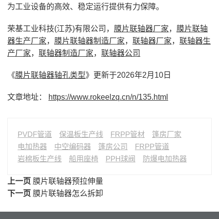
为工业设备的高效、稳定运行提供有力保障。
荣基工业科技(江苏)有限公司，
膜片联轴器厂家
，
膜片联轴
器生产厂家
，
膜片联轴器制造厂家
，
联轴器厂家
，
联轴器生
产厂家
，
联轴器制造厂家
，
联轴器公司
《
膜片联轴器轴孔类型
》更新于2026年2月10日
文章地址：
https://www.rokeelzq.cn/n/135.html
PVDF管道
保温板生产线
FRPP管材
篷房厂家
电加热器
中空编码器
篷房公司
FRPP管道
岩棉板生产线
船用座椅
PPH球阀
防爆电加热器
上一页
膜片联轴器预拉伸量
下一页
膜片联轴器怎么拆卸