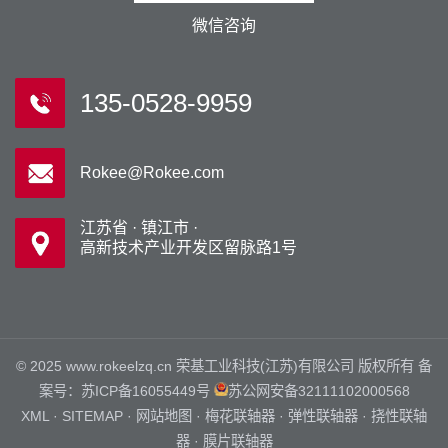
微信咨询
135-0528-9959
Rokee@Rokee.com
江苏省 · 镇江市 ·
高新技术产业开发区留脉路1号
© 2025 www.rokeelzq.cn 荣基工业科技(江苏)有限公司 版权所有 备
案号：
苏ICP备16055449号
苏公网安备32111102000568
XML
·
SITEMAP
·
网站地图
·
梅花联轴器
·
弹性联轴器
·
挠性联轴
器
·
膜片联轴器