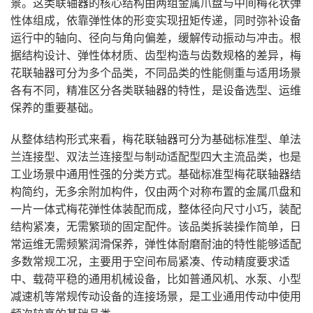
景。这类联轴器的核心结构由两组金属爪盘与中间梅花状弹
性体组成，依靠弹性体的形变实现扭矩传递，同时弥补设备
运行中的轴向、径向与角向偏差，缓解传动振动与冲击。根
据结构设计、弹性体材质、齿型构造与齿数规格的差异，梅
花联轴器可分为多个品类，不同品类的性能侧重与适用场景
各有不同，精准区分各类联轴器的特性，是设备选型、运维
保养的重要基础。
从整体结构形式来看，梅花联轴器可分为基础标准型、单法
兰连接型、双法兰连接型与制动适配型四大主流品类，也是
工业场景中通用性强的分类方式。基础标准型梅花联轴器结
构简约，无多余附加构件，仅由两个对称布置的金属爪盘和
一片一体式梅花弹性体装配而成，整体径向尺寸小巧，装配
结构紧凑，无需繁琐的固定配件。该品类拆装操作简单，日
常运维无需频繁润滑保养，弹性体耐磨耐油的特性能够适配
多数常规工况，主要用于空间布局紧凑、传动精度要求适
中、载荷平稳的通用机械设备，比如普通风机、水泵、小型
减速机等常规传动设备的连接场景，是工业通用传动中使用