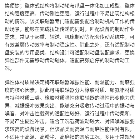
换便捷；整体式结构将制动轮与爪盘一体化加工成型，整体
结构强度更高，传动刚性更强，运行过程中不易出现结构松
动的情况。该类联轴器专门适配需要配合制动机构工作的传
动场景，能够在完成扭矩传递的同时，匹配设备的制动作业
需求，常见于起重、输送、机床制动等配套传动系统中，可
有效兼顾传动效率与制动稳定性。除此之外，还有适配制动
盘安装的专用品类，结构设计可适配制动盘装配需求，更换
弹性部件无需移动传动轴体，适配高频启停的制动传动工
况。
弹性体材质是决定梅花联轴器减振性能、耐温能力、耐磨强
度的核心因素，据此可将联轴器分为橡胶材质、聚氨酯材质
与特种材质三类。橡胶材质弹性体联轴器的弹性形变能力优
异，减振缓冲效果突出，能够充分吸收传动过程中的振动与
噪音，对冲击性载荷的适配性较好，运行过程中传动柔和，
不易产生硬性冲击，适合工况载荷波动较大、对降噪减振要
求较高的设备场景。但该品类耐高温与耐磨性能相对有限，
不适用于高温、高粉尘、高磨损的恶劣工况，多用于常规轻