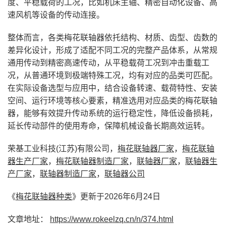
度、平稳载荷的工况，比如机床主轴、精密自动化设备、高
速风机等设备的传动连接。
整体而言，各类梅花联轴器依托结构、材质、齿型、齿数的
差异化设计，形成了适配不同工况的完整产品体系，从常规
通用传动到精密高速传动，从平稳载荷工况到冲击重载工
况，从普通环境到极端特殊工况，均有对应的品类可匹配。
在实际设备选型与应用中，结合设备转速、载荷特性、安装
空间、运行环境等核心要素，精准选用对应品类的梅花联轴
器，能够有效提升传动系统的运行稳定性，降低设备损耗，
延长传动部件的使用寿命，保障机械设备长期高效运转。
荣基工业科技(江苏)有限公司，
梅花联轴器厂家
，
梅花联轴
器生产厂家
，
梅花联轴器制造厂家
，
联轴器厂家
，
联轴器生
产厂家
，
联轴器制造厂家
，
联轴器公司
《
梅花联轴器种类
》更新于2026年6月24日
文章地址：
https://www.rokeelzq.cn/n/374.html