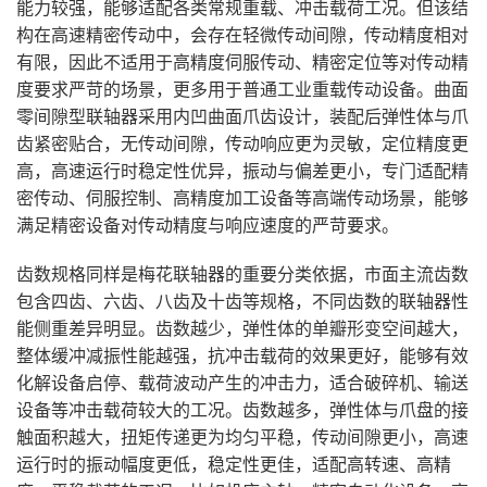
能力较强，能够适配各类常规重载、冲击载荷工况。但该结
构在高速精密传动中，会存在轻微传动间隙，传动精度相对
有限，因此不适用于高精度伺服传动、精密定位等对传动精
度要求严苛的场景，更多用于普通工业重载传动设备。曲面
零间隙型联轴器采用内凹曲面爪齿设计，装配后弹性体与爪
齿紧密贴合，无传动间隙，传动响应更为灵敏，定位精度更
高，高速运行时稳定性优异，振动与偏差更小，专门适配精
密传动、伺服控制、高精度加工设备等高端传动场景，能够
满足精密设备对传动精度与响应速度的严苛要求。
齿数规格同样是梅花联轴器的重要分类依据，市面主流齿数
包含四齿、六齿、八齿及十齿等规格，不同齿数的联轴器性
能侧重差异明显。齿数越少，弹性体的单瓣形变空间越大，
整体缓冲减振性能越强，抗冲击载荷的效果更好，能够有效
化解设备启停、载荷波动产生的冲击力，适合破碎机、输送
设备等冲击载荷较大的工况。齿数越多，弹性体与爪盘的接
触面积越大，扭矩传递更为均匀平稳，传动间隙更小，高速
运行时的振动幅度更低，稳定性更佳，适配高转速、高精