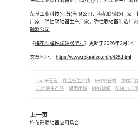
保障工业设备的稳定、高效运行，为工业生产的
荣基工业科技(江苏)有限公司，
梅花联轴器厂家
，
厂家
，
弹性联轴器生产厂家
，
弹性联轴器制造厂
轴器公司
《
梅花型弹性联轴器型号
》更新于2026年2月14日
文章地址：
https://www.rokeelzq.cn/n/425.html
PVDF管道
保温板生产线
FRPP管材
篷房厂
岩棉板生产线
船用座椅
PPH球阀
防爆电加
上一页
梅花形联轴器应用场合