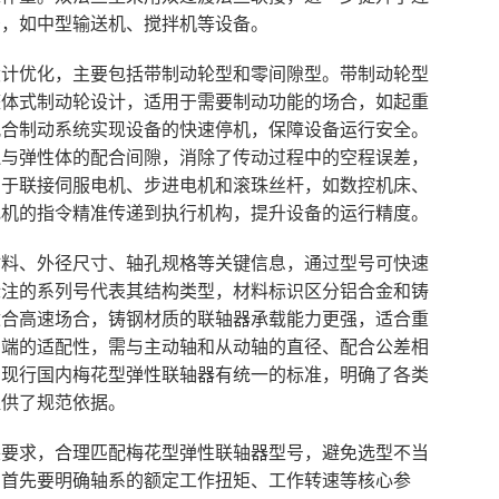
景，如中型输送机、搅拌机等设备。
设计优化，主要包括带制动轮型和零间隙型。带制动轮型
整体式制动轮设计，适用于需要制动功能的场合，如起重
配合制动系统实现设备的快速停机，保障设备运行安全。
爪与弹性体的配合间隙，消除了传动过程中的空程误差，
用于联接伺服电机、步进电机和滚珠丝杆，如数控机床、
电机的指令精准传递到执行机构，提升设备的运行精度。
材料、外径尺寸、轴孔规格等关键信息，通过型号可快速
标注的系列号代表其结构类型，材料标识区分铝合金和铸
适合高速场合，铸钢材质的联轴器承载能力更强，适合重
轴端的适配性，需与主动轴和从动轴的直径、配合公差相
。现行国内梅花型弹性联轴器有统一的标准，明确了各类
提供了规范依据。
装要求，合理匹配梅花型弹性联轴器型号，避免选型不当
。首先要明确轴系的额定工作扭矩、工作转速等核心参