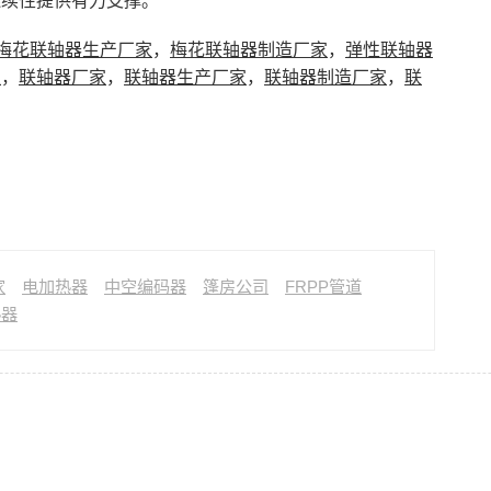
连续性提供有力支撑。
梅花联轴器生产厂家
，
梅花联轴器制造厂家
，
弹性联轴器
家
，
联轴器厂家
，
联轴器生产厂家
，
联轴器制造厂家
，
联
家
电加热器
中空编码器
篷房公司
FRPP管道
热器