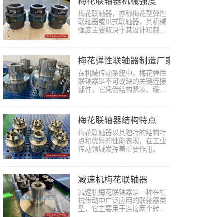
梅花联轴器机械强度
梅花联轴器，亦称梅花型弹性
联轴器或爪式联轴器，其机械
强度主要取决于其设计和制造
材料…
梅花弹性联轴器制造厂家
在机械传动系统中，梅花弹性
联轴器是不可或缺的关键连接
部件，它凭借结构紧凑、缓冲
减振…
梅花联轴器结构特点
梅花联轴器以其独特的结构特
点和优异的性能表现，在工业
传动领域发挥着重要作用。
减速机梅花联轴器
减速机梅花联轴器是一种在机
械传动中广泛应用的联轴器类
型，它主要用于连接两个转动