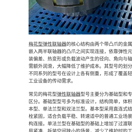
梅花型弹性联轴器
的核心结构由两个带凸爪的金
嵌入两半联轴器的凸爪之间实现连接，依靠弹性
装偏差、热变形或负载波动产生的径向、角向与
需额外润滑，大幅降低了维护成本。其型号的划
不同系列的型号在设计上各有侧重，形成了覆盖
工业设备的传动需求。
常见的梅花型
弹性联轴器
型号主要分为基础型和
区分。基础型型号多为标准设计，结构简单，体
本型、单法兰型和双法兰型。基本型采用直连式
栓紧固，适合负载平稳、转速适中的普通工业场
构连接。单法兰型在基础型的基础上增加了过渡
局紧凑、拆装空间狭小的场景，减少了维护时的