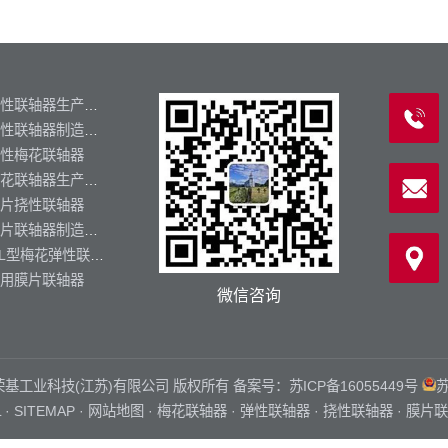
挠性联轴器生产厂家
弹性联轴器制造厂家
性梅花联轴器
梅花联轴器生产厂家
片挠性联轴器
膜片联轴器制造厂家
ML型梅花弹性联轴器
用膜片联轴器
微信咨询
zq.cn 荣基工业科技(江苏)有限公司 版权所有 备案号：
苏ICP备16055449号
苏
L
·
SITEMAP
·
网站地图
·
梅花联轴器
·
弹性联轴器
·
挠性联轴器
·
膜片联