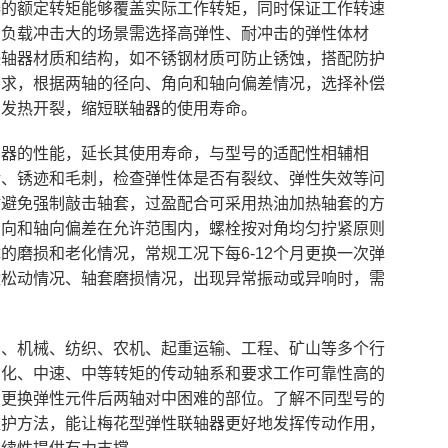
器的额定转矩能够覆盖实际工作转矩，同时保证工作转速
，负载冲击大的场景需选择高弹性、耐冲击的弹性体材
联轴器材质和结构，如不锈钢材质可防止锈蚀，搭配防护
需求，根据两轴的径向、角向和轴向偏差情况，选择补偿
、发热开裂，缩短联轴器的使用寿命。
轴器的性能，延长其使用寿命，与型号的适配性相辅相
污、锈迹和毛刺，检查弹性体是否有裂纹、弹性失效等问
时避免强制敲击轴套，过盈配合可采用热油加热轴套的方
角向和轴向偏差在允许范围内，螺栓按对角均匀拧紧原则
的磨损和老化情况，常规工况下每6-12个月更换一次弹
栓松动情况、轴套磨损情况，出现异常振动或异响时，需
车、机械、纺织、农机、起重运输、工程、矿山等多个行
变化、中速、中等转矩的传动轴系和要求工作可靠性高的
、更换弹性元件后两轴对中困难的部位。了解不同型号的
维护方法，能让梅花型弹性联轴器更好地发挥传动作用，