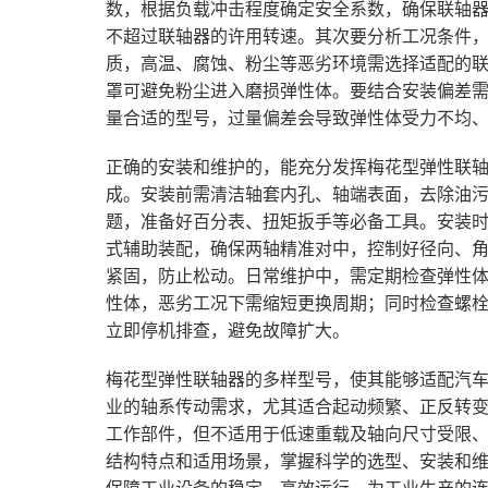
数，根据负载冲击程度确定安全系数，确保联轴
不超过联轴器的许用转速。其次要分析工况条件
质，高温、腐蚀、粉尘等恶劣环境需选择适配的
罩可避免粉尘进入磨损弹性体。要结合安装偏差
量合适的型号，过量偏差会导致弹性体受力不均
正确的安装和维护的，能充分发挥梅花型弹性联
成。安装前需清洁轴套内孔、轴端表面，去除油
题，准备好百分表、扭矩扳手等必备工具。安装
式辅助装配，确保两轴精准对中，控制好径向、
紧固，防止松动。日常维护中，需定期检查弹性体
性体，恶劣工况下需缩短更换周期；同时检查螺
立即停机排查，避免故障扩大。
梅花型弹性联轴器的多样型号，使其能够适配汽
业的轴系传动需求，尤其适合起动频繁、正反转
工作部件，但不适用于低速重载及轴向尺寸受限
结构特点和适用场景，掌握科学的选型、安装和