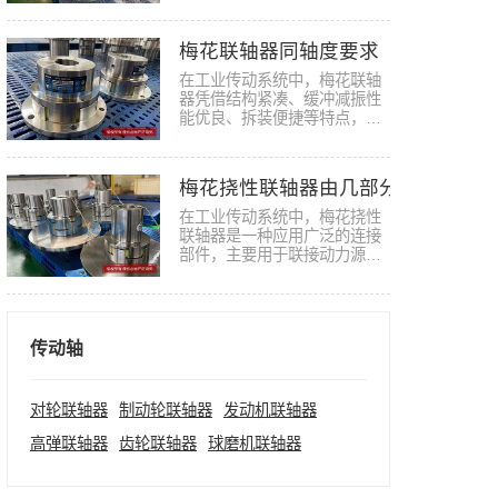
轴，…
梅花联轴器同轴度要求
在工业传动系统中，梅花联轴
器凭借结构紧凑、缓冲减振性
能优良、拆装便捷等特点，被
广泛…
梅花挠性联轴器由几部分构成
在工业传动系统中，梅花挠性
联轴器是一种应用广泛的连接
部件，主要用于联接动力源与
执行…
传动轴
对轮联轴器
制动轮联轴器
发动机联轴器
高弹联轴器
齿轮联轴器
球磨机联轴器