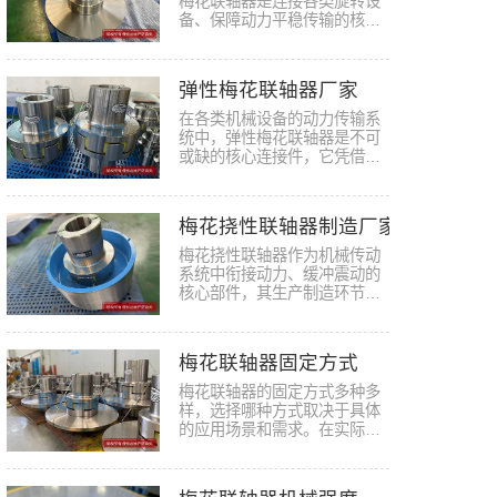
梅花联轴器是连接各类旋转设
备、保障动力平稳传输的核心
基础…
弹性梅花联轴器厂家
在各类机械设备的动力传输系
统中，弹性梅花联轴器是不可
或缺的核心连接件，它凭借独
特的…
梅花挠性联轴器制造厂家
梅花挠性联轴器作为机械传动
系统中衔接动力、缓冲震动的
核心部件，其生产制造环节的
每一…
梅花联轴器固定方式
梅花联轴器的固定方式多种多
样，选择哪种方式取决于具体
的应用场景和需求。在实际应
用中…