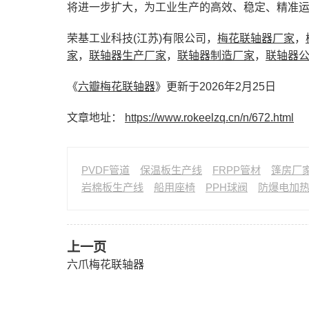
将进一步扩大，为工业生产的高效、稳定、精准
荣基工业科技(江苏)有限公司，
梅花联轴器厂家
，
家
，
联轴器生产厂家
，
联轴器制造厂家
，
联轴器
《
六瓣梅花联轴器
》更新于2026年2月25日
文章地址：
https://www.rokeelzq.cn/n/672.html
PVDF管道
保温板生产线
FRPP管材
篷房厂
岩棉板生产线
船用座椅
PPH球阀
防爆电加
上一页
六爪梅花联轴器