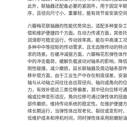
此外，联轴器还配备必要的紧固件，用于固定半
序，且径向尺寸小、重量轻，能有效节省安装空
六瓣梅花联轴器的性能优势突出，适配多种复杂
偿和维护便捷四个方面。在动力传递方面，其依
润滑即可稳定运行，传动效率高，能在中高速工
多种中中等扭矩的传动需求，且无齿隙传动的特
求的场景。在缓冲减振方面，六瓣梅花形弹性体
中的冲击载荷，缓解负载波动对轴系的影响，降
刚性碰撞，减少磨损，延长联轴器及周边轴系部
移补偿方面，由于工业生产中存在制造误差、安
轴与从动轴之间往往会出现径向、轴向或角向的
力，有效补偿这三类位移偏差，其中径向位移可
缩或拉伸变形适应，角向位移可通过弹性体的扭
部件磨损，维持传动系统的稳定性。在维护便捷
续长期运行，当弹性体出现老化、裂纹或变形时
低维护成本和停机时间，同时弹性体采用耐磨耐