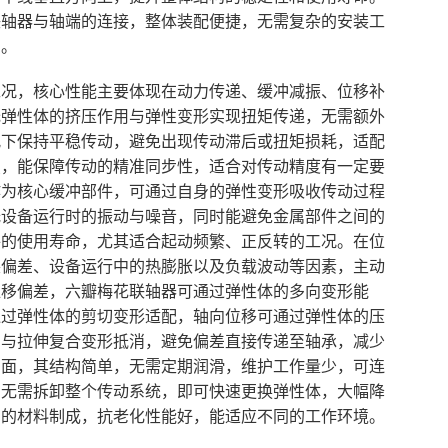
联轴器与轴端的连接，整体装配便捷，无需复杂的安装工
间。
工况，核心性能主要体现在动力传递、缓冲减振、位移补
托弹性体的挤压作用与弹性变形实现扭矩传递，无需额外
况下保持平稳传动，避免出现传动滞后或扭矩损耗，适配
点，能保障传动的精准同步性，适合对传动精度有一定要
作为核心缓冲部件，可通过自身的弹性变形吸收传动过程
低设备运行时的振动与噪音，同时能避免金属部件之间的
件的使用寿命，尤其适合起动频繁、正反转的工况。在位
装偏差、设备运行中的热膨胀以及负载波动等因素，主动
位移偏差，六瓣梅花联轴器可通过弹性体的多向变形能
通过弹性体的剪切变形适配，轴向位移可通过弹性体的压
曲与拉伸复合变形抵消，避免偏差直接传递至轴承，减少
方面，其结构简单，无需定期润滑，维护工作量少，可连
，无需拆卸整个传动系统，即可快速更换弹性体，大幅降
油的材料制成，抗老化性能好，能适应不同的工作环境。