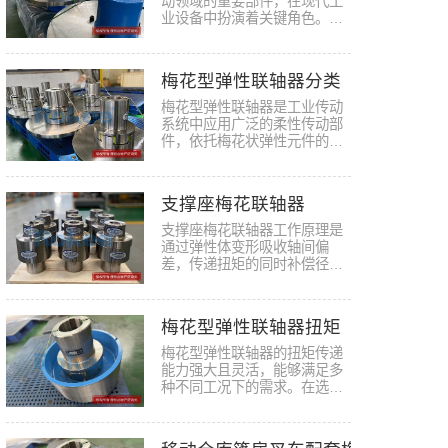
动领域的重要部件，在现代工
业设备中扮演着关键角色。这
种联…
梅花型弹性联轴器分类
梅花型弹性联轴器是工业传动
系统中应用广泛的柔性传动部
件，依托梅花状弹性元件的形
变特…
支撑座梅花联轴器
支撑座梅花联轴器工作原理是
通过弹性体变形吸收轴间偏
差，传递扭矩的同时补偿径
向、角向…
梅花型弹性联轴器扭矩
梅花型弹性联轴器的扭矩传递
能力强大且灵活，能够满足多
种不同工况下的需求。在选择
和使…