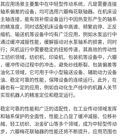
，其应用场景主要集中在中轻型传动系统，凡是需要连接
偿轴系偏差的设备，均可选用六瓣梅花联轴器。在机床设
的主轴连接，能有效补偿设备运行中因热变形产生的轴系
工的精准度，同时适配机床设备中高速、频繁启停、正反
压缩机、输送机等设备中均有广泛应用，例如水泵运行中
可通过缓冲减振性能，缓解振动对水泵轴系的损害，同时
运行；风机运行中需要稳定的扭矩传递，其高效的传动性
轻工纺织领域，纺织机、印染机、包装机等设备中，六瓣
求，缓冲传动过程中的冲击，避免纱线断裂、包装偏差等
石油化工领域，它可用于中小型输送设备、辅助动力设备
耐油、稳定可靠的性能，保障设备的连续运行。此外，在
轴器也有一定的应用，例如自动化生产线中的机器人关节
，实现机器人的精准定位和稳定运行。
、稳定可靠的性能和广泛的适配性，在工业传动领域发挥
性和轴系保护的全面性，性能上凸显了缓冲减振、位移补
机械、轻工纺织、冶金矿山等多个领域，成为中轻型传动
进步，六瓣梅花联轴器的性能还将不断提升，应用范围也