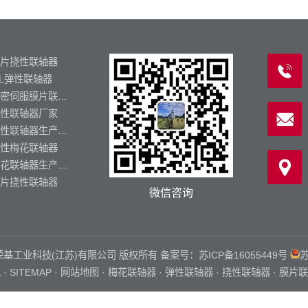
片挠性联轴器
L弹性联轴器
精密伺服膜片联轴器
性联轴器厂家
弹性联轴器生产厂家
性梅花联轴器
梅花联轴器生产厂家
片挠性联轴器
微信咨询
zq.cn 荣基工业科技(江苏)有限公司 版权所有 备案号：
苏ICP备16055449号
苏
L
·
SITEMAP
·
网站地图
·
梅花联轴器
·
弹性联轴器
·
挠性联轴器
·
膜片联