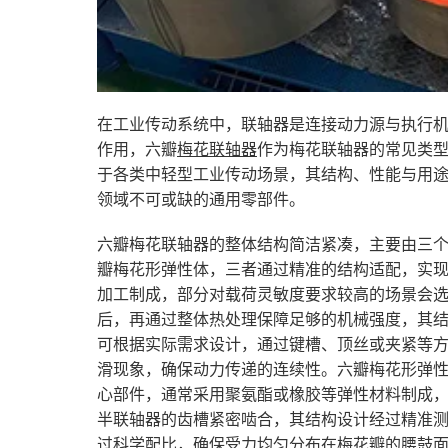
在工业传动系统中，联轴器是连接动力源与执行
作用，六瓣
梅花联轴器
作为梅花联轴器的常见类
于各类中轻型工业传动场景，其结构、性能与用
领域不可或缺的通用零部件。
六瓣梅花联轴器的整体结构简洁紧凑，主要由三
瓣梅花形弹性体，三者通过精准的结构适配，实
加工制成，部分对载荷灵敏度要求较高的场景会
后，再通过整体热处理保障足够的机械强度，其
可根据实际需求设计，通过键槽、顶丝或夹紧等
滑现象，确保动力传递的连续性。六瓣梅花形弹
心部件，通常采用聚氨酯或橡胶等弹性材料制成
半联轴器的齿槽紧密啮合，其结构设计经过精准
过科学配比，确保受力均匀分布在梅花瓣的腰鼓