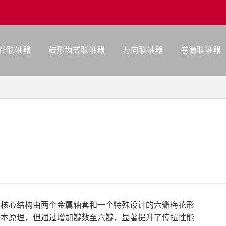
花联轴器
鼓形齿式联轴器
万向联轴器
卷筒联轴器
其核心结构由两个金属轴套和一个特殊设计的六瓣梅花形
基本原理，但通过增加瓣数至六瓣，显著提升了传扭性能