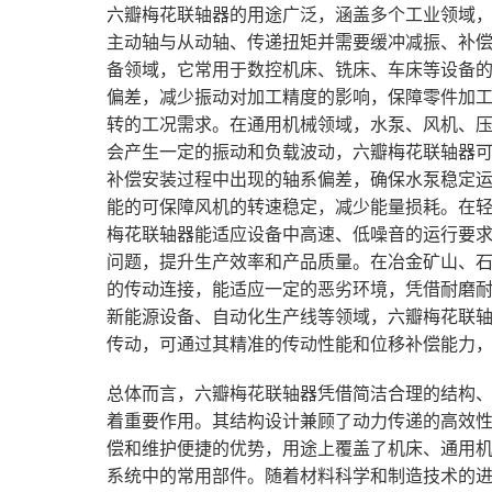
六瓣梅花联轴器的用途广泛，涵盖多个工业领域
主动轴与从动轴、传递扭矩并需要缓冲减振、补
备领域，它常用于数控机床、铣床、车床等设备
偏差，减少振动对加工精度的影响，保障零件加
转的工况需求。在通用机械领域，水泵、风机、
会产生一定的振动和负载波动，六瓣梅花联轴器
补偿安装过程中出现的轴系偏差，确保水泵稳定
能的可保障风机的转速稳定，减少能量损耗。在
梅花联轴器能适应设备中高速、低噪音的运行要
问题，提升生产效率和产品质量。在冶金矿山、
的传动连接，能适应一定的恶劣环境，凭借耐磨
新能源设备、自动化生产线等领域，六瓣梅花联
传动，可通过其精准的传动性能和位移补偿能力
总体而言，六瓣梅花联轴器凭借简洁合理的结构
着重要作用。其结构设计兼顾了动力传递的高效
偿和维护便捷的优势，用途上覆盖了机床、通用
系统中的常用部件。随着材料科学和制造技术的