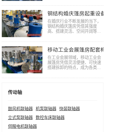
定运…
钢结构婚庆篷房起重设备梅花联轴
在婚庆行业不断发展的当下，
钢结构婚庆篷房凭借其强度
高、搭建灵活、空间开阔等优
势，成…
移动工业会展篷房配套梅花弹性联
在工业会展领域，移动工业会
展篷房凭借灵活便捷、可快速
搭建拆卸的特点，成为各类工
业展…
传动轴
鼓风机联轴器
机泵联轴器
快装联轴器
立式泵联轴器
数控车床联轴器
伺服电机联轴器