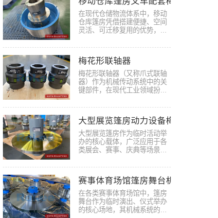
移动仓库篷房叉车配套梅花联轴器
在现代仓储物流体系中，移动
仓库篷房凭借搭建便捷、空间
灵活、可迁移复用的优势，成
为应…
梅花形联轴器
梅花形联轴器（又称爪式联轴
器）作为机械传动系统中的关
键部件，在现代工业领域扮演
着不…
大型展览篷房动力设备梅花联轴器
大型展览篷房作为临时活动举
办的核心载体，广泛应用于各
类展会、赛事、庆典等场景，
其动…
赛事体育场馆篷房舞台机械梅花联
在各类赛事体育场馆中，篷房
舞台作为临时演出、仪式举办
的核心场地，其机械系统的稳