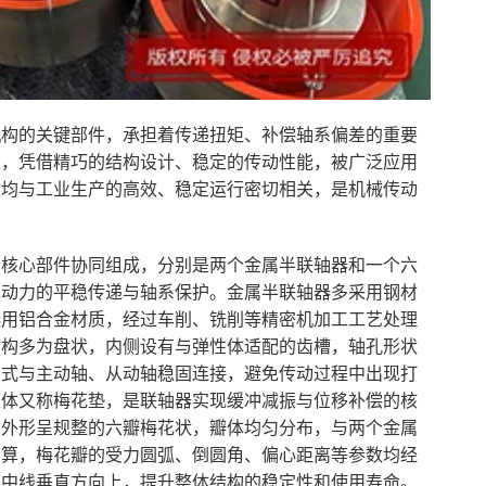
机构的关键部件，承担着传递扭矩、补偿轴系偏差的重要
型，凭借精巧的结构设计、稳定的传动性能，被广泛应用
途均与工业生产的高效、稳定运行密切相关，是机械传动
个核心部件协同组成，分别是两个金属半联轴器和一个六
现动力的平稳传递与轴系保护。金属半联轴器多采用钢材
选用铝合金材质，经过车削、铣削等精密机加工工艺处理
结构多为盘状，内侧设有与弹性体适配的齿槽，轴孔形状
方式与主动轴、从动轴稳固连接，避免传动过程中出现打
性体又称梅花垫，是联轴器实现缓冲减振与位移补偿的核
，外形呈规整的六瓣梅花状，瓣体均匀分布，与两个金属
测算，梅花瓣的受力圆弧、倒圆角、偏心距离等参数均经
面中线垂直方向上，提升整体结构的稳定性和使用寿命。