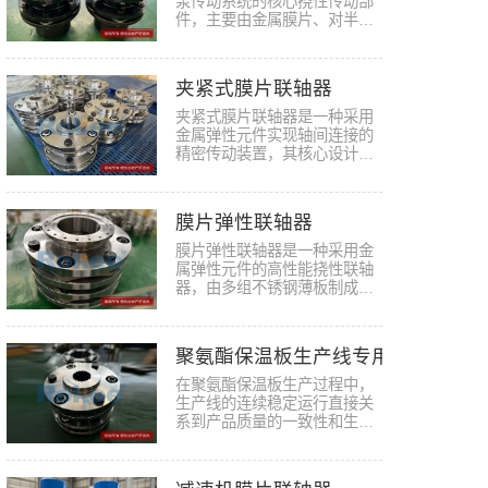
泵传动系统的核心挠性传动部
件，主要由金属膜片、对半联
轴器…
夹紧式膜片联轴器
夹紧式膜片联轴器是一种采用
金属弹性元件实现轴间连接的
精密传动装置，其核心设计理
念是…
膜片弹性联轴器
膜片弹性联轴器是一种采用‌金
属弹性元件‌的高性能挠性联轴
器，由多组不锈钢薄板制成
的…
聚氨酯保温板生产线专用膜片挠性
在聚氨酯保温板生产过程中，
生产线的连续稳定运行直接关
系到产品质量的一致性和生产
效率…