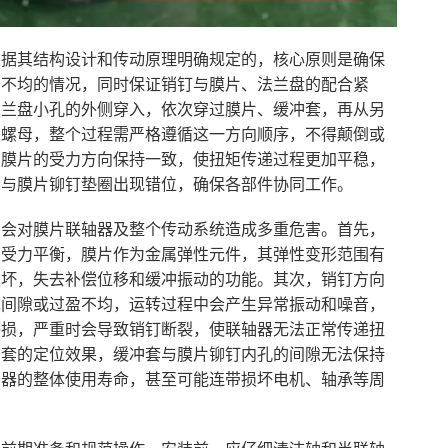
根据其结构设计和传动原理明确规定的，核心原则是确保
力不均的情况，同时保证销钉与膜片、法兰盘的配合紧
法兰盘小孔的外侧穿入，依次穿过膜片、缓冲套，再从另
紧螺母，整个过程需严格遵循这一方向顺序，不得颠倒或
与膜片的受力方向保持一致，使扭矩传递过程更加平稳，
套与膜片铆钉垫圈出现错位，确保各部件协同工作。
，会对膜片联轴器及整个传动系统造成多重危害。首先，
的受力平衡，膜片作为金属弹性元件，其弹性变形范围有
损坏，失去补偿位移和缓冲振动的功能。其次，销钉方向
现间隙或过盈不均，运转过程中会产生异常振动和噪音，
磨损，严重时会导致销钉断裂，使联轴器无法正常传递扭
冲套的定位效果，缓冲套与膜片铆钉内孔的间隙无法保持
轴器的整体使用寿命，甚至可能连带损坏电机、轴承等周