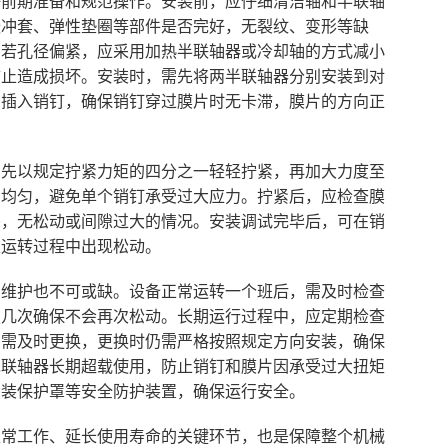
好前期准备和规范操作。安装前，应仔细清洁轴和半联轴
缓冲套、弹性垫圈等部件是否完好，无裂纹、变形等缺
。若孔径偏紧，应采用加热半联轴器或冷却轴的方式减小
防止造成损坏。安装时，需先将两半联轴器分别安装到对
向插入销钉，确保销钉穿过膜片时无卡滞，膜片的方向正
，先以规定拧紧力矩的四分之一轻轻拧紧，再加大力度至
力均匀，避免单个销钉承受过大应力。拧紧后，应检查膜
密，无松动或间隙过大的情况。安装调试完毕后，可在销
止运转过程中出现松动。
和维护也不可或缺。设备正常运转一个班后，需及时检查
复几次确保不会再次松动。长期运行过程中，应定期检查
，需及时更换，更换时仍需严格按照规定方向安装，确保
免联轴器长期超载使用，防止销钉和膜片因承受过大扭矩
安装保护罩等安全防护装置，确保运行安全。
正常工作、延长使用寿命的关键环节，也是保障整个机械