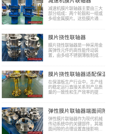
减速机膜片联轴器
减速机膜片联轴器主要由三大
部分组成：两个轮毂和一组或
多组金属膜片。这些膜片通常
采用…
膜片挠性联轴器
膜片挠性联轴器是一种采用‌金
属弹性元件‌的高性能传动装
置，由多组不锈钢薄板制成的
膜…
膜片挠性联轴器适配保温板生产线,
在保温板生产行业中，生产线
的稳定运行直接关系到产品质
量的一致性和生产效率的提
升，而…
弹性膜片联轴器端面间隙
弹性膜片联轴器作为现代机械
传动系统中的关键部件，其端
面间隙的合理设置直接影响着