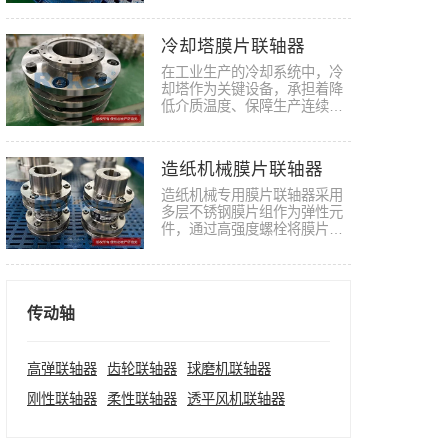
设备…
冷却塔膜片联轴器
在工业生产的冷却系统中，冷
却塔作为关键设备，承担着降
低介质温度、保障生产连续运
转的…
造纸机械膜片联轴器
造纸机械专用膜片联轴器采用
多层不锈钢膜片组作为弹性元
件，通过高强度螺栓将膜片组
与两…
传动轴
高弹联轴器
齿轮联轴器
球磨机联轴器
刚性联轴器
柔性联轴器
透平风机联轴器