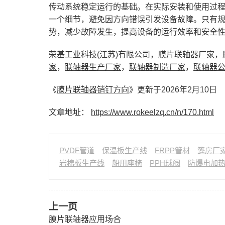
传动系统稳定运行的基础。在实际安装和使用过
一个细节，避免因方向错误引发设备故障。只有
势，减少故障发生，提高设备的运行效率和安全
荣基工业科技(江苏)有限公司，
膜片联轴器厂家
，
家
，
联轴器生产厂家
，
联轴器制造厂家
，
联轴器
《
膜片联轴器销钉方向
》更新于2026年2月10日
文章地址：
https://www.rokeelzq.cn/n/170.html
PVDF管道
保温板生产线
FRPP管材
篷房厂
岩棉板生产线
船用座椅
PPH球阀
防爆电加
上一页
膜片联轴器应用场合