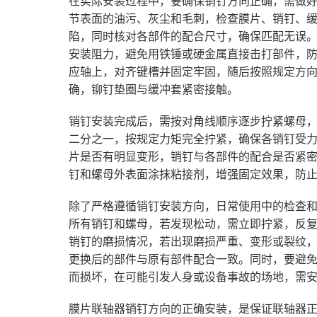
在实际安装过程中，要确保销钉方向正确，需做
节表面的油污、灰尘和毛刺，检查膜片、销钉、
陷，同时核对各部件的配合尺寸，确保匹配无误
安装阻力，避免用铁锤或硬金属直接击打部件，
应轴上，对齐键槽并固定牢固，随后按照规定方
确，铆钉垫圈与缓冲套紧密接触。
销钉安装完成后，需按对角线顺序逐步拧紧螺母
二分之一，按规定力矩完全拧紧，确保各销钉受
片是否有明显变形，销钉与各部件的配合是否紧
钉和螺母外表面涂抹粘接剂，增强固定效果，防
除了严格遵循销钉安装方向，日常使用中的检查
所有销钉和螺母，若发现松动，需立即拧紧，反
销钉的磨损情况，若出现磨损严重、变形或裂纹
更换后的部件与原有部件配合一致。同时，要避
而损坏，在可能引发人身或设备事故的场地，需
膜片联轴器销钉方向的正确安装，是保证联轴器