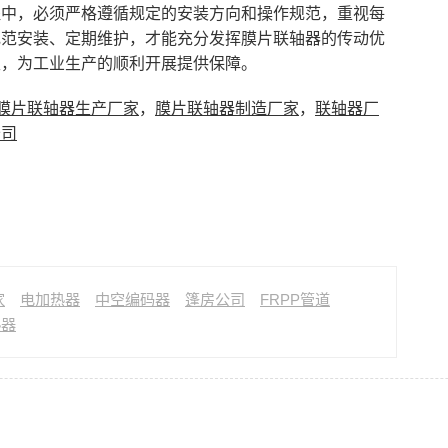
程中，必须严格遵循规定的安装方向和操作规范，重视每
规范安装、定期维护，才能充分发挥膜片联轴器的传动优
性，为工业生产的顺利开展提供保障。
膜片联轴器生产厂家
，
膜片联轴器制造厂家
，
联轴器厂
公司
家
电加热器
中空编码器
篷房公司
FRPP管道
热器