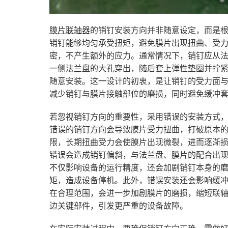
膜片联轴器
的销钉安装方向并非随意设定，而是
销钉能够均匀承受扭矩，避免膜片出现扭曲、受
密，不产生额外的应力。通常情况下，销钉应从
一侧法兰盘的大孔穿出，随后套上弹性垫圈并拧
随意安装。这一设计的初衷，是让销钉的受力面
减少销钉与膜片接触部位的磨损，同时避免缓冲
若忽视销钉方向的重要性，采用错误的安装方式
错误的销钉方向会导致膜片受力扭曲，打破原本
限，长期扭曲受力会使膜片出现微裂，进而逐渐
错误会造成销钉偏斜，与法兰盘、膜片的配合出
不仅影响设备的运行精度，还会加剧销钉本身的
矩，造成设备停机。此外，错误安装还会影响缓
在合理范围，会进一步加剧膜片的磨损，缩短联
边关键部件，引发更严重的设备故障。