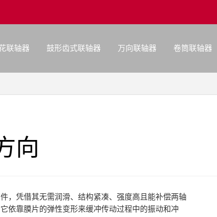
花联轴器
鼓形齿式联轴器
万向联轴器
卷筒联轴器
方向
部件，凭借其无需润滑、结构紧凑、强度高且能补偿两轴
。它依靠膜片的弹性变形来缓冲传动过程中的振动和冲