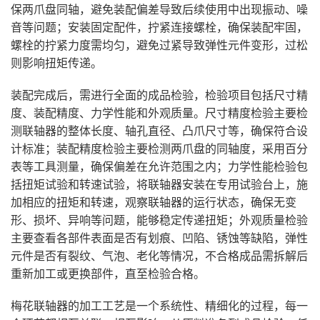
保两爪盘同轴，避免装配偏差导致后续使用中出现振动、噪
音等问题；安装固定配件，拧紧连接螺栓，确保装配牢固，
螺栓的拧紧力度需均匀，避免过紧导致弹性元件变形，过松
则影响扭矩传递。
装配完成后，需进行全面的成品检验，检验项目包括尺寸精
度、装配精度、力学性能和外观质量。尺寸精度检验主要检
测联轴器的整体长度、轴孔直径、凸爪尺寸等，确保符合设
计标准；装配精度检验主要检测两爪盘的同轴度，采用百分
表等工具测量，确保偏差在允许范围之内；力学性能检验包
括扭矩试验和转速试验，将联轴器安装在专用试验台上，施
加相应的扭矩和转速，观察联轴器的运行状态，确保无变
形、损坏、异响等问题，能够稳定传递扭矩；外观质量检验
主要查看各部件表面是否有划痕、凹陷、锈蚀等缺陷，弹性
元件是否有裂纹、气泡、老化等情况，不合格成品需拆解后
重新加工或更换部件，直至检验合格。
梅花联轴器的加工工艺是一个系统性、精细化的过程，每一