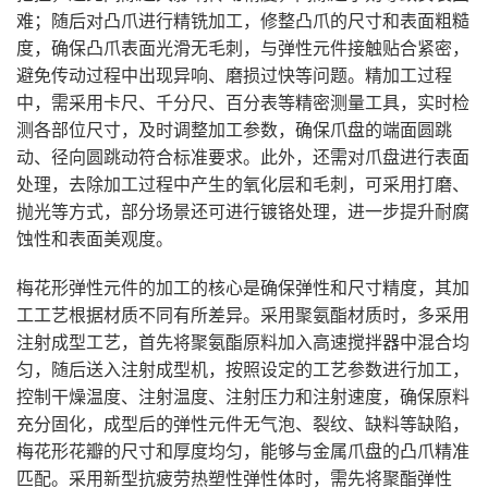
难；随后对凸爪进行精铣加工，修整凸爪的尺寸和表面粗糙
度，确保凸爪表面光滑无毛刺，与弹性元件接触贴合紧密，
避免传动过程中出现异响、磨损过快等问题。精加工过程
中，需采用卡尺、千分尺、百分表等精密测量工具，实时检
测各部位尺寸，及时调整加工参数，确保爪盘的端面圆跳
动、径向圆跳动符合标准要求。此外，还需对爪盘进行表面
处理，去除加工过程中产生的氧化层和毛刺，可采用打磨、
抛光等方式，部分场景还可进行镀铬处理，进一步提升耐腐
蚀性和表面美观度。
梅花形弹性元件的加工的核心是确保弹性和尺寸精度，其加
工工艺根据材质不同有所差异。采用聚氨酯材质时，多采用
注射成型工艺，首先将聚氨酯原料加入高速搅拌器中混合均
匀，随后送入注射成型机，按照设定的工艺参数进行加工，
控制干燥温度、注射温度、注射压力和注射速度，确保原料
充分固化，成型后的弹性元件无气泡、裂纹、缺料等缺陷，
梅花形花瓣的尺寸和厚度均匀，能够与金属爪盘的凸爪精准
匹配。采用新型抗疲劳热塑性弹性体时，需先将聚酯弹性