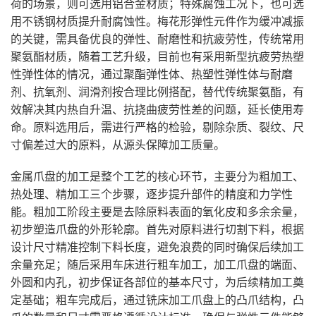
荷的场景，则可选用铝合金材质；特殊腐蚀工况下，也可选
用不锈钢材质提升耐腐蚀性。梅花形弹性元件作为缓冲减振
的关键，需具备优良的弹性、耐磨性和抗疲劳性，传统常用
聚氨酯材质，随着工艺升级，目前也有采用新型抗疲劳热塑
性弹性体的情况，通过聚酯弹性体、热塑性弹性体与耐磨
剂、抗氧剂、润滑剂按合理比例搭配，替代传统聚氨酯，有
效解决其内热自升温、抗挠曲疲劳性差的问题，延长使用寿
命。原料选用后，需进行严格的检验，剔除杂质、裂纹、尺
寸偏差过大的原料，从源头保障加工质量。
金属爪盘的加工是整个工艺的核心环节，主要分为粗加工、
热处理、精加工三个步骤，逐步提升部件的精度和力学性
能。粗加工阶段主要是去除原料表面的氧化皮和多余余量，
初步塑造爪盘的外形轮廓。首先对原料进行切割下料，根据
设计尺寸精准控制下料长度，避免浪费的同时确保后续加工
余量充足；随后采用车床进行粗车加工，加工爪盘的端面、
外圆和内孔，初步保证各部位的基本尺寸，为后续精加工奠
定基础；粗车完成后，通过铣床加工爪盘上的凸爪结构，凸