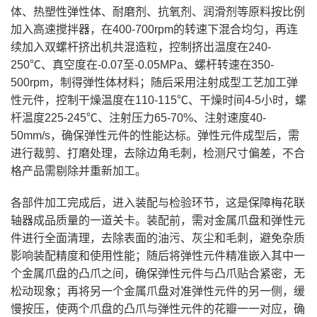
体、热塑性弹性体、耐磨剂、抗氧剂、润滑剂等原料按比例
加入高速搅拌器，在400-700rpm的转速下混合均匀，再连
续加入双螺杆挤出机共混造粒，控制挤出温度在240-
250℃、真空度在-0.07至-0.05MPa、螺杆转速在350-
500rpm，制得弹性体材料；随后采用注射成型工艺加工弹
性元件，控制干燥温度在110-115℃、干燥时间4-5小时，螺
杆温度225-245℃、注射压力65-70%、注射速度40-
50mm/s，确保弹性元件的性能达标。弹性元件成型后，需
进行裁剪、打磨处理，去除边角毛刺，检测尺寸偏差，不合
格产品需剔除并重新加工。
各部件加工完成后，进入装配与检验环节，这是保障梅花联
轴器成品质量的一道关卡。装配前，需对金属爪盘和弹性元
件进行全面清理，去除表面的油污、灰尘和毛刺，避免杂质
影响装配精度和使用性能；随后将弹性元件精准嵌入其中一
个金属爪盘的凸爪之间，确保弹性元件与凸爪贴合紧密，无
松动现象；再将另一个金属爪盘对准弹性元件的另一侧，缓
慢按压，使两个爪盘的凸爪与弹性元件的花瓣一一对应，确