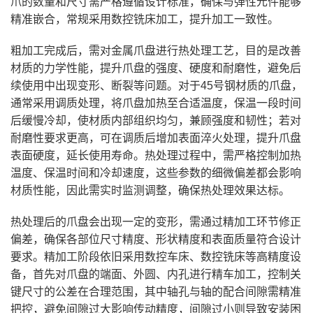
爪的数量和尺寸需严格遵循设计标准，确保与弹性元件能够
精准嵌合，常规采用数控铣床加工，提升加工一致性。
粗加工完成后，需对金属爪盘进行热处理工艺，目的是改善
材质的力学性能，提升爪盘的强度、硬度和耐磨性，避免后
续使用中出现变形、断裂等问题。对于45号钢材质的爪盘，
通常采用调质处理，将爪盘加热至合适温度，保温一段时间
后缓慢冷却，使材质内部组织均匀，兼顾强度和韧性；若对
耐磨性要求更高，可在调质后增加表面淬火处理，提升爪盘
表面硬度，延长使用寿命。热处理过程中，需严格控制加热
温度、保温时间和冷却速度，这些参数的细微偏差都会影响
材质性能，因此需实时监测调整，确保热处理效果达标。
热处理后的爪盘会出现一定的变形，需通过精加工环节修正
偏差，确保各部位尺寸精度、形状精度和表面质量符合设计
要求。精加工阶段依旧采用数控车床、数控铣床等高精度设
备，首先对爪盘的端面、外圆、内孔进行精车加工，控制关
键尺寸的公差在合理范围，其中轴孔与轴的配合间隙需精准
把控，避免间隙过大影响传动精度，间隙过小则导致安装困