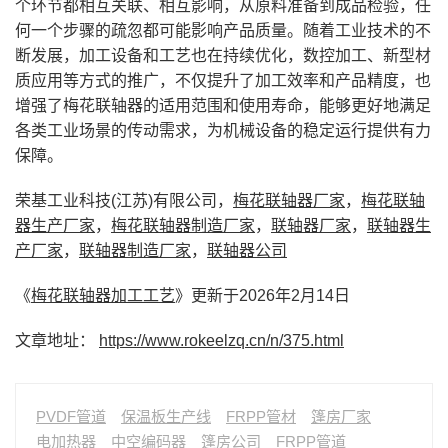
个环节都相互关联、相互影响，从原料准备到成品检验，任
何一个步骤的疏忽都可能影响产品质量。随着工业技术的不
断发展，加工设备和工艺也在持续优化，数控加工、新型材
质应用等方式的推广，不仅提升了加工效率和产品精度，也
增强了梅花联轴器的适用范围和使用寿命，能够更好地满足
各类工业场景的传动需求，为机械设备的稳定运行提供有力
保障。
荣基工业科技(江苏)有限公司，
梅花联轴器厂家
，
梅花联轴
器生产厂家
，
梅花联轴器制造厂家
，
联轴器厂家
，
联轴器生
产厂家
，
联轴器制造厂家
，
联轴器公司
《
梅花联轴器加工工艺
》更新于2026年2月14日
文章地址：
https://www.rokeelzq.cn/n/375.html
PVDF管道
保温板生产线
FRPP管材
篷房厂家
电加热器
中空编码器
篷房公司
FRPP管道