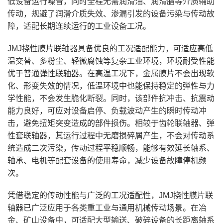
低设备运行噪音，同时全程无需润滑油、润滑脂等介质辅助
传动，规避了润滑介质失效、渗漏引发的设备污染与传动故
障，适配长期连续运行的工业设备工况。
JMJ挠性膜片联轴器具备优良的工况适配能力，可适应高低
温交替、多粉尘、轻微腐蚀等复杂工业环境，环境耐受性能
优于普通
弹性联轴器
。在高温工况下，金属膜片不会出现软
化、形变失效的情况，低温环境中也能保持稳定的弹性与力
学性能，不会发生脆化断裂。同时，该部件抗冲击、抗震动
能力良好，可应对设备启停、负载波动产生的瞬时传动冲
击，避免扭矩突变造成的部件损伤。相较于齿轮联轴器、弹
性套联轴器，其运行过程中无磨损碎屑产生，不会对传动系
统造成二次污染，传动过程平稳顺畅，能够有效延长轴系、
轴承、电机等配套设备的使用寿命，减少设备故障停机频
次。
凭借稳定的传动性能与广泛的工况适配性，JMJ挠性膜片联
轴器已广泛应用于各类重工业与通用机械传动场景。在冶
金、矿山设备中，可适配大型输送、破碎设备的长距离轴系