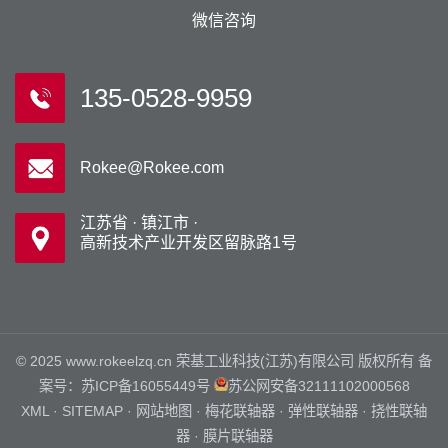
微信咨询
135-0528-9959
Rokee@Rokee.com
江苏省 · 镇江市 ·
高新技术产业开发区留脉路1号
© 2025 www.rokeelzq.cn 荣基工业科技(江苏)有限公司 版权所有 备
案号：
苏ICP备16055449号
苏公网安备32111102000568
XML
·
SITEMAP
·
网站地图
·
梅花联轴器
·
弹性联轴器
·
挠性联轴
器
·
膜片联轴器