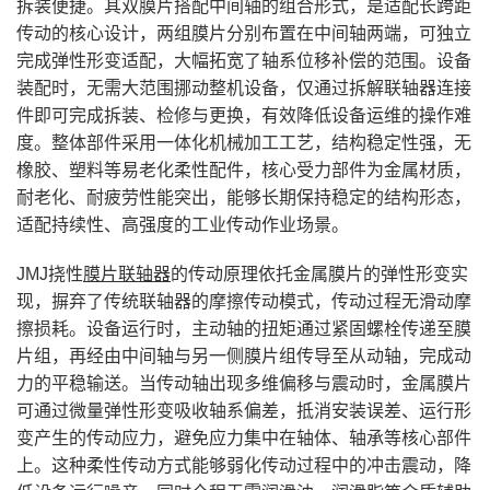
拆装便捷。其双膜片搭配中间轴的组合形式，是适配长跨距
传动的核心设计，两组膜片分别布置在中间轴两端，可独立
完成弹性形变适配，大幅拓宽了轴系位移补偿的范围。设备
装配时，无需大范围挪动整机设备，仅通过拆解联轴器连接
件即可完成拆装、检修与更换，有效降低设备运维的操作难
度。整体部件采用一体化机械加工工艺，结构稳定性强，无
橡胶、塑料等易老化柔性配件，核心受力部件为金属材质，
耐老化、耐疲劳性能突出，能够长期保持稳定的结构形态，
适配持续性、高强度的工业传动作业场景。
JMJ挠性
膜片联轴器
的传动原理依托金属膜片的弹性形变实
现，摒弃了传统联轴器的摩擦传动模式，传动过程无滑动摩
擦损耗。设备运行时，主动轴的扭矩通过紧固螺栓传递至膜
片组，再经由中间轴与另一侧膜片组传导至从动轴，完成动
力的平稳输送。当传动轴出现多维偏移与震动时，金属膜片
可通过微量弹性形变吸收轴系偏差，抵消安装误差、运行形
变产生的传动应力，避免应力集中在轴体、轴承等核心部件
上。这种柔性传动方式能够弱化传动过程中的冲击震动，降