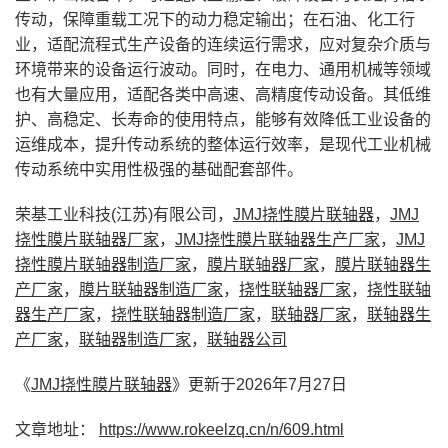
传动，保障重载工况下的动力稳定输出；在石油、化工行
业，适配流程式生产设备的连续运行需求，应对复杂介质与
环境带来的设备运行波动。同时，在电力、通用机械等领域
也有大量应用，适配各类中高速、高精度传动设备。其低维
护、高稳定、长寿命的使用特点，能够有效降低工业设备的
运维成本，提升传动系统的整体运行效率，是现代工业机械
传动系统中实用性极强的基础配套部件。
荣基工业科技(江苏)有限公司，
JMJ挠性膜片联轴器
，
JMJ
挠性膜片联轴器厂家
，
JMJ挠性膜片联轴器生产厂家
，
JMJ
挠性膜片联轴器制造厂家
，
膜片联轴器厂家
，
膜片联轴器生
产厂家
，
膜片联轴器制造厂家
，
挠性联轴器厂家
，
挠性联轴
器生产厂家
，
挠性联轴器制造厂家
，
联轴器厂家
，
联轴器生
产厂家
，
联轴器制造厂家
，
联轴器公司
《
JMJ挠性膜片联轴器
》更新于2026年7月27日
文章地址：
https://www.rokeelzq.cn/n/609.html