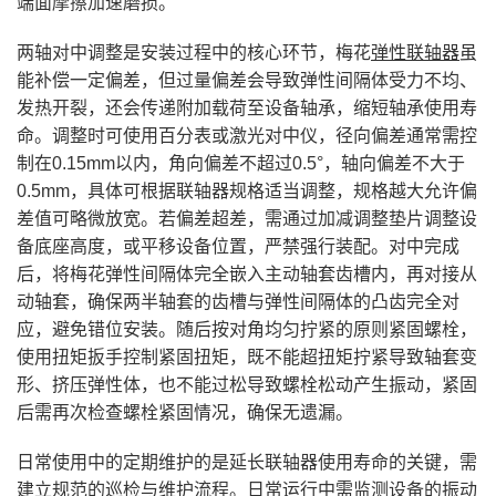
端面摩擦加速磨损。
两轴对中调整是安装过程中的核心环节，梅花
弹性联轴器
虽
能补偿一定偏差，但过量偏差会导致弹性间隔体受力不均、
发热开裂，还会传递附加载荷至设备轴承，缩短轴承使用寿
命。调整时可使用百分表或激光对中仪，径向偏差通常需控
制在0.15mm以内，角向偏差不超过0.5°，轴向偏差不大于
0.5mm，具体可根据联轴器规格适当调整，规格越大允许偏
差值可略微放宽。若偏差超差，需通过加减调整垫片调整设
备底座高度，或平移设备位置，严禁强行装配。对中完成
后，将梅花弹性间隔体完全嵌入主动轴套齿槽内，再对接从
动轴套，确保两半轴套的齿槽与弹性间隔体的凸齿完全对
应，避免错位安装。随后按对角均匀拧紧的原则紧固螺栓，
使用扭矩扳手控制紧固扭矩，既不能超扭矩拧紧导致轴套变
形、挤压弹性体，也不能过松导致螺栓松动产生振动，紧固
后需再次检查螺栓紧固情况，确保无遗漏。
日常使用中的定期维护的是延长联轴器使用寿命的关键，需
建立规范的巡检与维护流程。日常运行中需监测设备的振动