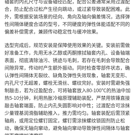
轴套的内孔尺寸与设备轴径匹配，配合公差通常采用过渡配
合，防止配合过松产生径向跳动，或过紧导致装配困难。此
外，需根据安装场景的径向、角向及轴向偏差情况，选择弹
性间隔体硬度合适的型号，不同硬度的弹性体能适配不同的
偏差补偿需求，兼顾传动稳定性与缓冲效果。
选型完成后，规范安装是保障使用效果的关键。安装前需做
好准备工作，先用无水乙醇或丙酮擦拭轴套内孔、设备轴端
表面，彻底清除油污、锈迹与毛刺，若存在毛刺会导致配合
间隙异常，传动时产生额外振动。同时检查零部件状态，确
认弹性间隔体无裂纹、缺角及弹性失效现象，轴套无变形、
内孔尺寸无超差，螺栓无滑丝、螺纹完好。安装时需避免强
制敲击，若为过盈配合，可将轴套放入80-100℃的热油中加
热5-10分钟，利用热胀冷缩原理辅助装配，严禁用铁锤直接
敲击轴套端面，防止内孔失圆影响对中性；过渡配合可涂抹
少量锂基润滑脂辅助推入，推力需均匀。轴套装配后需顶紧
轴肩，或用定位螺钉固定，螺钉需涂抹螺纹锁固剂防止松
动，确保无轴向窜动，避免轴向窜动导致弹性间隔体与轴套