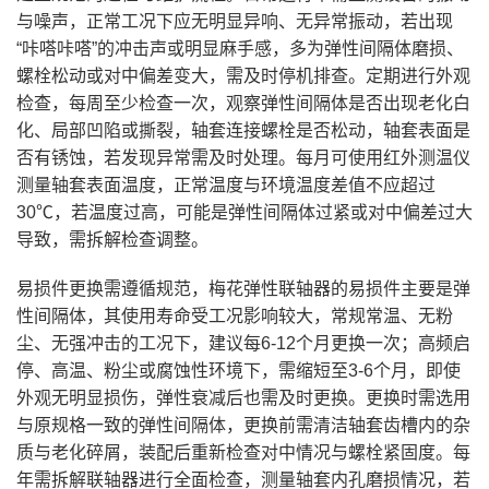
与噪声，正常工况下应无明显异响、无异常振动，若出现
“咔嗒咔嗒”的冲击声或明显麻手感，多为弹性间隔体磨损、
螺栓松动或对中偏差变大，需及时停机排查。定期进行外观
检查，每周至少检查一次，观察弹性间隔体是否出现老化白
化、局部凹陷或撕裂，轴套连接螺栓是否松动，轴套表面是
否有锈蚀，若发现异常需及时处理。每月可使用红外测温仪
测量轴套表面温度，正常温度与环境温度差值不应超过
30℃，若温度过高，可能是弹性间隔体过紧或对中偏差过大
导致，需拆解检查调整。
易损件更换需遵循规范，梅花弹性联轴器的易损件主要是弹
性间隔体，其使用寿命受工况影响较大，常规常温、无粉
尘、无强冲击的工况下，建议每6-12个月更换一次；高频启
停、高温、粉尘或腐蚀性环境下，需缩短至3-6个月，即使
外观无明显损伤，弹性衰减后也需及时更换。更换时需选用
与原规格一致的弹性间隔体，更换前需清洁轴套齿槽内的杂
质与老化碎屑，装配后重新检查对中情况与螺栓紧固度。每
年需拆解联轴器进行全面检查，测量轴套内孔磨损情况，若