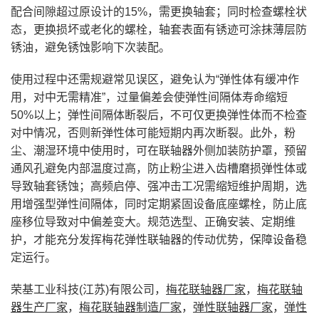
配合间隙超过原设计的15%，需更换轴套；同时检查螺栓状
态，更换损坏或老化的螺栓，轴套表面有锈迹可涂抹薄层防
锈油，避免锈蚀影响下次装配。
使用过程中还需规避常见误区，避免认为“弹性体有缓冲作
用，对中无需精准”，过量偏差会使弹性间隔体寿命缩短
50%以上；弹性间隔体断裂后，不可仅更换弹性体而不检查
对中情况，否则新弹性体可能短期内再次断裂。此外，粉
尘、潮湿环境中使用时，可在联轴器外侧加装防护罩，预留
通风孔避免内部温度过高，防止粉尘进入齿槽磨损弹性体或
导致轴套锈蚀；高频启停、强冲击工况需缩短维护周期，选
用增强型弹性间隔体，同时定期紧固设备底座螺栓，防止底
座移位导致对中偏差变大。规范选型、正确安装、定期维
护，才能充分发挥梅花弹性联轴器的传动优势，保障设备稳
定运行。
荣基工业科技(江苏)有限公司，
梅花联轴器厂家
，
梅花联轴
器生产厂家
，
梅花联轴器制造厂家
，
弹性联轴器厂家
，
弹性