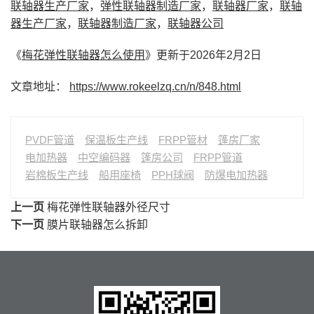
联轴器生产厂家
，
弹性联轴器制造厂家
，
联轴器厂家
，
联轴
器生产厂家
，
联轴器制造厂家
，
联轴器公司
《
梅花弹性联轴器怎么使用
》更新于2026年2月2日
文章地址：
https://www.rokeelzq.cn/n/848.html
PVDF管道
保温板生产线
FRPP管材
篷房厂家
电加热器
中空编码器
篷房公司
FRPP管道
岩棉板生产线
船用座椅
PPH球阀
防爆电加热器
上一页
梅花弹性联轴器外径尺寸
下一页
膜片联轴器怎么拆卸