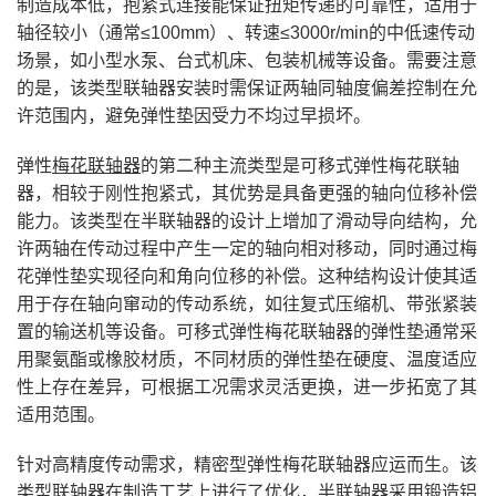
制造成本低，抱紧式连接能保证扭矩传递的可靠性，适用于
轴径较小（通常≤100mm）、转速≤3000r/min的中低速传动
场景，如小型水泵、台式机床、包装机械等设备。需要注意
的是，该类型联轴器安装时需保证两轴同轴度偏差控制在允
许范围内，避免弹性垫因受力不均过早损坏。
弹性
梅花联轴器
的第二种主流类型是可移式弹性梅花联轴
器，相较于刚性抱紧式，其优势是具备更强的轴向位移补偿
能力。该类型在半联轴器的设计上增加了滑动导向结构，允
许两轴在传动过程中产生一定的轴向相对移动，同时通过梅
花弹性垫实现径向和角向位移的补偿。这种结构设计使其适
用于存在轴向窜动的传动系统，如往复式压缩机、带张紧装
置的输送机等设备。可移式弹性梅花联轴器的弹性垫通常采
用聚氨酯或橡胶材质，不同材质的弹性垫在硬度、温度适应
性上存在差异，可根据工况需求灵活更换，进一步拓宽了其
适用范围。
针对高精度传动需求，精密型弹性梅花联轴器应运而生。该
类型联轴器在制造工艺上进行了优化，半联轴器采用锻造铝