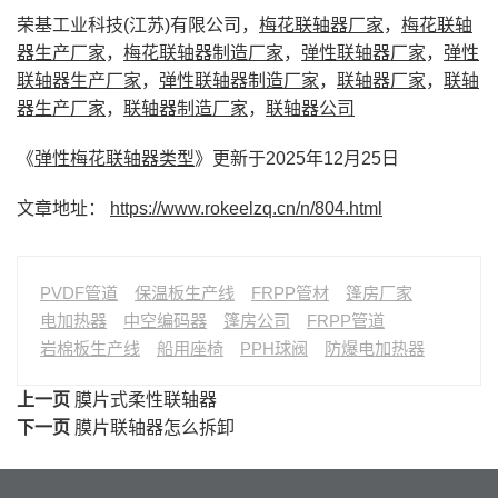
荣基工业科技(江苏)有限公司，
梅花联轴器厂家
，
梅花联轴
器生产厂家
，
梅花联轴器制造厂家
，
弹性联轴器厂家
，
弹性
联轴器生产厂家
，
弹性联轴器制造厂家
，
联轴器厂家
，
联轴
器生产厂家
，
联轴器制造厂家
，
联轴器公司
《
弹性梅花联轴器类型
》更新于2025年12月25日
文章地址：
https://www.rokeelzq.cn/n/804.html
PVDF管道
保温板生产线
FRPP管材
篷房厂家
电加热器
中空编码器
篷房公司
FRPP管道
岩棉板生产线
船用座椅
PPH球阀
防爆电加热器
上一页
膜片式柔性联轴器
下一页
膜片联轴器怎么拆卸