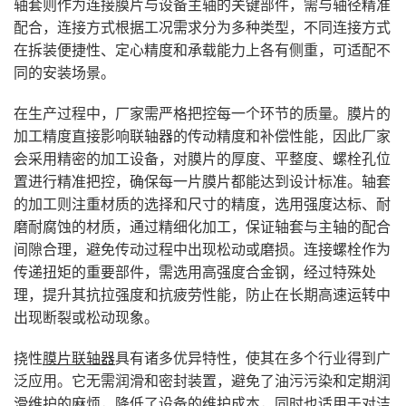
轴套则作为连接膜片与设备主轴的关键部件，需与轴径精准
配合，连接方式根据工况需求分为多种类型，不同连接方式
在拆装便捷性、定心精度和承载能力上各有侧重，可适配不
同的安装场景。
在生产过程中，厂家需严格把控每一个环节的质量。膜片的
加工精度直接影响联轴器的传动精度和补偿性能，因此厂家
会采用精密的加工设备，对膜片的厚度、平整度、螺栓孔位
置进行精准把控，确保每一片膜片都能达到设计标准。轴套
的加工则注重材质的选择和尺寸的精度，选用强度达标、耐
磨耐腐蚀的材质，通过精细化加工，保证轴套与主轴的配合
间隙合理，避免传动过程中出现松动或磨损。连接螺栓作为
传递扭矩的重要部件，需选用高强度合金钢，经过特殊处
理，提升其抗拉强度和抗疲劳性能，防止在长期高速运转中
出现断裂或松动现象。
挠性
膜片联轴器
具有诸多优异特性，使其在多个行业得到广
泛应用。它无需润滑和密封装置，避免了油污污染和定期润
滑维护的麻烦，降低了设备的维护成本，同时也适用于对洁