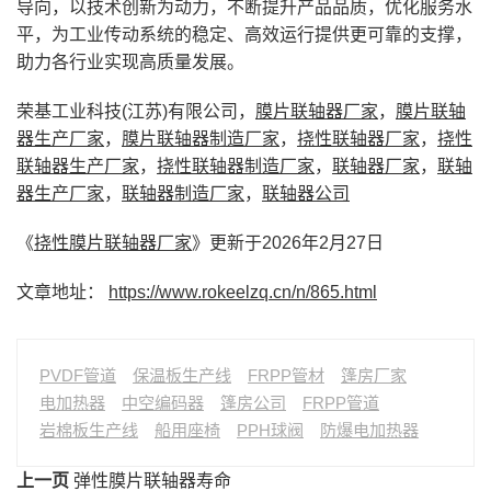
导向，以技术创新为动力，不断提升产品品质，优化服务水
平，为工业传动系统的稳定、高效运行提供更可靠的支撑，
助力各行业实现高质量发展。
荣基工业科技(江苏)有限公司，
膜片联轴器厂家
，
膜片联轴
器生产厂家
，
膜片联轴器制造厂家
，
挠性联轴器厂家
，
挠性
联轴器生产厂家
，
挠性联轴器制造厂家
，
联轴器厂家
，
联轴
器生产厂家
，
联轴器制造厂家
，
联轴器公司
《
挠性膜片联轴器厂家
》更新于2026年2月27日
文章地址：
https://www.rokeelzq.cn/n/865.html
PVDF管道
保温板生产线
FRPP管材
篷房厂家
电加热器
中空编码器
篷房公司
FRPP管道
岩棉板生产线
船用座椅
PPH球阀
防爆电加热器
上一页
弹性膜片联轴器寿命