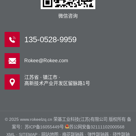
微信咨询
135-0528-9959
Rokee@Rokee.com
江苏省 · 镇江市 ·
高新技术产业开发区留脉路1号
© 2025 www.rokeelzq.cn 荣基工业科技(江苏)有限公司 版权所有 备
案号：
苏ICP备16055449号
苏公网安备32111102000568
XML
·
SITEMAP
·
网站地图
·
梅花联轴器
·
弹性联轴器
·
挠性联轴