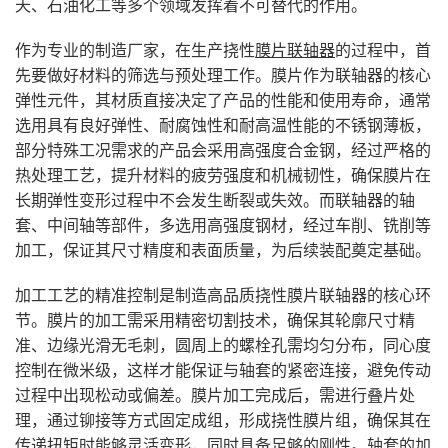
天、石油化工等多个领域发挥着不可替代的作用。
作为专业的制造厂家，在生产挠性
膜片联轴器
的过程中，首
先要做好材料的筛选与预处理工作。膜片作为联轴器的核心
弹性元件，其材质直接决定了产品的性能和使用寿命，通常
选用具有良好弹性、耐腐蚀性和耐高温性能的不锈钢薄板，
部分特殊工况需求的产品会采用高强度合金钢，经过严格的
热处理工艺，提升材料的疲劳强度和机械韧性，确保膜片在
长期弹性变形过程中不会发生断裂或失效。而联轴器的轴
套、中间轴等部件，多选用高强度钢材，经过车削、铣削等
加工，保证其尺寸精度和表面质量，为后续装配奠定基础。
加工工艺的精准控制是制造高品质挠性膜片联轴器的核心环
节。膜片的加工需采用精密切割技术，确保其轮廓尺寸精
准、边缘光滑无毛刺，圆周上的螺栓孔需均匀分布，同心度
控制在微米级，这样才能保证与轴套的紧密连接，避免传动
过程中出现松动或偏差。膜片加工完成后，需进行叠片处
理，通过铆接等方式固定成组，形成挠性膜片组，确保其在
传递扭矩时能够灵活变形，同时具备足够的刚性。轴套的加