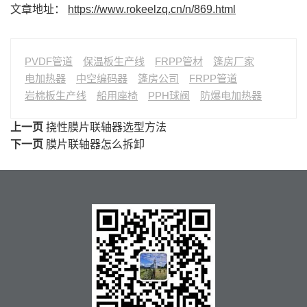
文章地址：
https://www.rokeelzq.cn/n/869.html
PVDF管道
保温板生产线
FRPP管材
篷房厂家
电加热器
中空编码器
篷房公司
FRPP管道
岩棉板生产线
船用座椅
PPH球阀
防爆电加热器
上一页
挠性膜片联轴器选型方法
下一页
膜片联轴器怎么拆卸