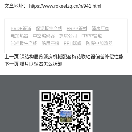
文章地址：
https://www.rokeelzq.cn/n/941.html
PVDF管道
保温板生产线
FRPP管材
篷房厂家
电加热器
中空编码器
篷房公司
FRPP管道
岩棉板生产线
船用座椅
PPH球阀
防爆电加热器
上一页
钢结构展览篷房机械配套梅花联轴器偏差补偿性能
下一页
膜片联轴器怎么拆卸