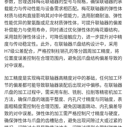
参数，合理选择梅花联轴器的型号与规格，确保联轴器的承
载能力与传动性能与设备需求相匹配。梅花联轴器的弹性体
材质与结构直接影响其对中补偿能力，选用耐磨耐油、弹性
性能优异的聚氨酯或尼龙材质弹性体，可提升联轴器的偏差
补偿能力与使用寿命，同时通过优化弹性体的梅花瓣结构，
采用鼓形弹性体设计，可降低接触应力，进一步提升对中精
度与传动稳定性。此外，在联轴器爪盘结构设计中，采用
H7级公差配合，严格控制柱销孔的等分圆周加工精度，将
位置度误差控制在合理范围内，避免因爪盘结构偏差导致的
对中误差。
加工精度是实现梅花联轴器高精度对中的基础，任何加工环
节的偏差都可能导致联轴器装配后出现对中偏移。在联轴器
爪盘的加工过程中，需采用车削、铣削、拉削等精密机加工
方法，确保爪盘的端面平整度、内孔尺寸精度与同轴度，表
面粗糙度需控制在合理范围，避免因端面跳动、内孔偏差导
致的对中误差。弹性体的加工需严格控制尺寸精度与硬度，
确保弹性体与爪盘的齿槽贴合，避免出现间隙过大或过紧的