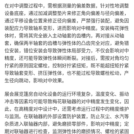
在对中调整过程中，需根据测量的偏差数据，针对性地调整
设备底座，通过加减调整垫片来修正角向偏差与径向偏差，
通过平移设备位置来修正径向偏差，严禁强行装配，避免因
装配应力导致轴系变形，进而影响对中精度。安装梅花弹性
体时，需将其完全嵌入主动轴套的齿槽内，再对接从动轴
套，确保两半轴套的齿槽与弹性体的凸齿完全对应，避免错
位安装，错位安装会导致弹性体局部受力，不仅会影响对中
精度，还可能导致弹性体瞬间断裂。对接后，需按对角均匀
拧紧的原则固定螺栓，控制好拧紧扭矩，既不能超扭矩拧紧
导致轴套变形、挤压弹性体，也不能过松导致螺栓松动，产
生径向跳动，影响对中效果。
展会展览篷房自动化设备的运行环境复杂，温度变化、振动
冲击等因素均可能导致梅花联轴器的对中精度发生变化，因
此，在高精度对中设计中，还需考虑运行过程中的精度维护
与监测。在联轴器的外部设置防护装置，防止灰尘、水汽等
杂质进入联轴器内部，避免磨损零部件，影响对中精度；定
期对联轴器进行检查，监测弹性体的磨损情况、螺栓的紧固