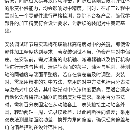
情况，间隙过大易导致传动冲击，间隙过紧则会限制弹性体
的形变补偿能力，均会影响对中精度。同时，在加工过程中
需对每一个零部件进行严格检测，剔除不合格产品，确保零
部件的加工精度符合设计要求，为后续的装配对中奠定基
础。
安装调试环节是实现梅花联轴器高精度对中的关键，即使零
部件加工精度达到要求，若安装调试不当，仍会产生对中偏
差。在安装前，需对设备的电机轴、减速器轴以及执行机构
轴进行清洁与检测，清除轴表面的灰尘、油污与毛刺，检测
轴的同轴度与端面平整度，若存在偏差需及时调整。安装
时，需采用精准的对中方法，常用的对中方法包括百分表法
与激光对中仪法，其中激光对中仪法精度更高，更适合篷房
自动化设备梅花联轴器的高精度对中需求。采用百分表法
时，需将百分表固定在从动轴套上，表头触接主动轴套外
圆，转动两轴一周，记录读数差，以此判断径向偏差；采用
双表法测量端面跳动差，换算为角向偏差，确保径向偏差与
角向偏差控制在设计范围内。