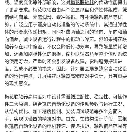
载、温度变化等外部影响，这对
梅花联轴器
的传动性能提出
了更高要求。梅花联轴器由两个金属爪盘和弹性体组成，凭
借结构简单、无需润滑、缓冲减振、可补偿轴系偏差等优
势，广泛应用于篷房自动化设备的传动系统中，其通过弹性
体的形变来传递扭矩，同时补偿两轴之间的径向、角向和轴
向偏差，减少设备运行过程中的振动与噪声。但如果梅花联
轴器存在对中偏差，不仅会降低传动效率，导致能量损耗增
加，还会加剧弹性体的磨损，缩短联轴器乃至整个传动系统
的使用寿命，严重时还会引发设备故障，影响篷房搭建进
度，造成不必要的损失。因此，针对展会展览篷房自动化设
备的运行特点，开展梅花联轴器高精度对中设计，具有重要
的现实意义。
梅花联轴器高精度对中设计需遵循适配性、稳定性、可操作
性三大原则，结合篷房自动化设备的传动参数与运行工况，
从结构优化、加工精度控制、安装调试规范等多个方面入
手，实现联轴器的精准对中。首先，在结构设计阶段，需根
据篷房自动化设备的电机转速、传递扭矩、轴系偏差范围等