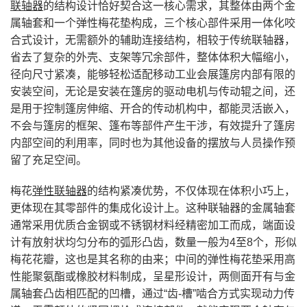
联轴器
的结构设计恰好契合这一核心需求，其整体由两个金
属轴套和一个弹性梅花垫构成，三个核心部件采用一体化咬
合式设计，无需额外的辅助连接结构，相较于传统联轴器，
省去了复杂的外壳、支架等冗余部件，整体体积大幅缩小，
径向尺寸紧凑，能够轻松适配移动工业会展篷房内部有限的
安装空间，无论是安装在篷房的驱动电机与传动辊之间，还
是用于控制篷房伸缩、开合的传动机构中，都能灵活嵌入，
不会与篷房的框架、篷布等部件产生干涉，有效提升了篷房
内部空间的利用率，同时也为其他设备的摆放与人员操作预
留了充足空间。
梅花
弹性联轴器
的结构紧凑优势，不仅体现在体积小巧上，
更体现在其零部件的集成化设计上。这种联轴器的金属轴套
通常采用优质合金钢或不锈钢材料经精密加工而成，端面设
计有放射状均匀分布的弧形凸齿，数量一般为4至8个，形似
梅花花瓣，这也是其名称的由来；中间的弹性梅花垫采用高
性能聚氨酯或橡胶材料制成，呈星形设计，两侧面开有与金
属轴套凸齿相匹配的凹槽，通过“齿-槽”啮合方式实现动力传