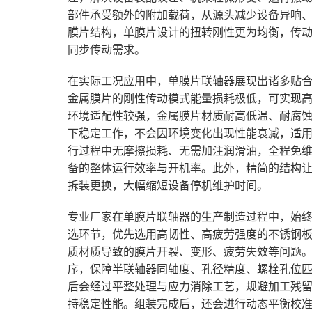
部件承受额外的附加载荷，从源头减少设备异响
膜片结构，单膜片设计的扭转刚性更为均衡，传
同步传动需求。
在实际工况应用中，单膜片联轴器展现出诸多贴
金属膜片的刚性传动模式能量损耗极低，可实现
环境适配性较强，金属膜片材质耐高低温、耐腐
下稳定工作，不会因环境变化出现性能衰减，适
行过程中无摩擦损耗、无需加注润滑油，全程免
备的整体运行效率与开机率。此外，精简的结构
拆装更换，大幅缩短设备停机维护时间。
专业厂家在单膜片联轴器的生产制造过程中，始
选环节，优先选用高韧性、高疲劳强度的不锈钢
质材质导致的膜片开裂、变形、疲劳失效等问题
序，保障半联轴器同轴度、孔径精度、螺栓孔位
后会经过平整处理与应力消除工艺，规避加工残
持稳定性能。组装完成后，还会进行动态平衡校