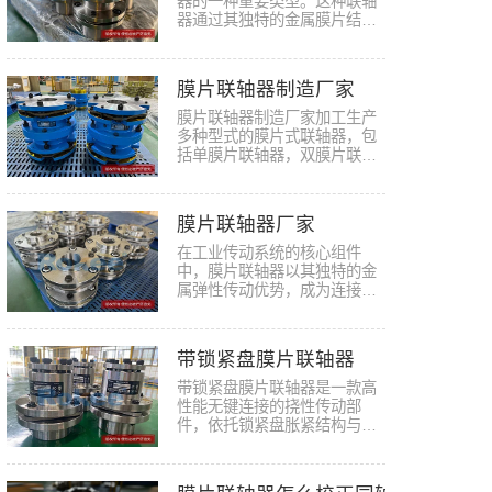
器的一种重要类型。这种联轴
器通过其独特的金属膜片结构
实现…
膜片联轴器制造厂家
膜片联轴器制造厂家加工生产
多种型式的膜片式联轴器，包
括单膜片联轴器，双膜片联轴
器，…
膜片联轴器厂家
在工业传动系统的核心组件
中，膜片联轴器以其独特的金
属弹性传动优势，成为连接动
力源与…
带锁紧盘膜片联轴器
带锁紧盘膜片联轴器是一款高
性能无键连接的挠性传动部
件，依托锁紧盘胀紧结构与金
属膜片…