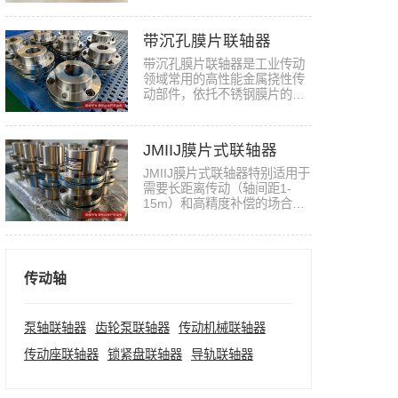
带沉孔膜片联轴器
带沉孔膜片联轴器是工业传动
领域常用的高性能金属挠性传
动部件，依托不锈钢膜片的弹
性变…
JMIIJ膜片式联轴器
JMIIJ膜片式联轴器特别适用于
需要‌长距离传动‌（轴间距1-
15m）和‌高精度补偿‌的场合…
传动轴
泵轴联轴器
齿轮泵联轴器
传动机械联轴器
传动座联轴器
锁紧盘联轴器
导轨联轴器