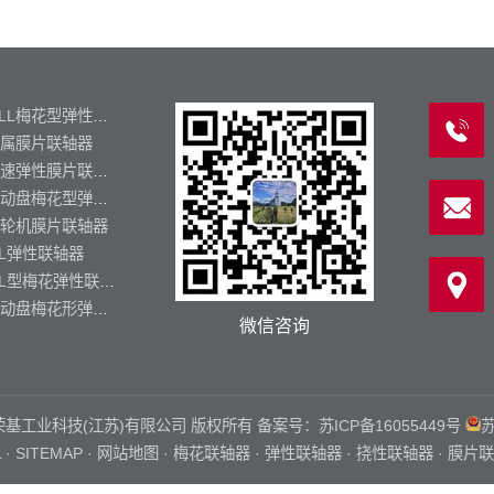
MLL梅花型弹性联轴器
属膜片联轴器
高速弹性膜片联轴器
制动盘梅花型弹性联轴器
轮机膜片联轴器
L弹性联轴器
ML型梅花弹性联轴器
制动盘梅花形弹性联轴器
微信咨询
zq.cn 荣基工业科技(江苏)有限公司 版权所有 备案号：
苏ICP备16055449号
苏
L
·
SITEMAP
·
网站地图
·
梅花联轴器
·
弹性联轴器
·
挠性联轴器
·
膜片联