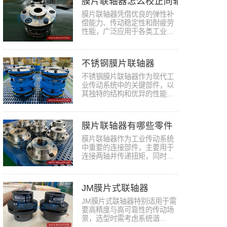
膜片联轴器怎么校正同轴度
膜片联轴器凭借优良的弹性补
偿能力、传动稳定性和耐疲劳
性能，广泛应用于各类工业传
动设…
不锈钢膜片联轴器
不锈钢膜片联轴器作为现代工
业传动系统中的关键部件，以
其独特的结构和优异的性能在
众多…
膜片联轴器有哪些零件
膜片联轴器作为工业传动系统
中重要的连接部件，主要用于
连接两轴并传递扭矩，同时依
靠自…
JM膜片式联轴器
JM膜片式联轴器特别适用于需
要‌高精度‌与‌高可靠性‌的传动场
景，选型时需考虑系统谐…