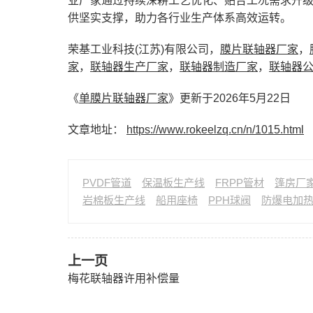
业厂家通过持续深耕工艺优化、贴合工况需求升
供坚实支撑，助力各行业生产体系高效运转。
荣基工业科技(江苏)有限公司，
膜片联轴器厂家
，
家
，
联轴器生产厂家
，
联轴器制造厂家
，
联轴器
《
单膜片联轴器厂家
》更新于2026年5月22日
文章地址：
https://www.rokeelzq.cn/n/1015.html
PVDF管道
保温板生产线
FRPP管材
篷房厂
岩棉板生产线
船用座椅
PPH球阀
防爆电加
上一页
梅花联轴器许用补偿量