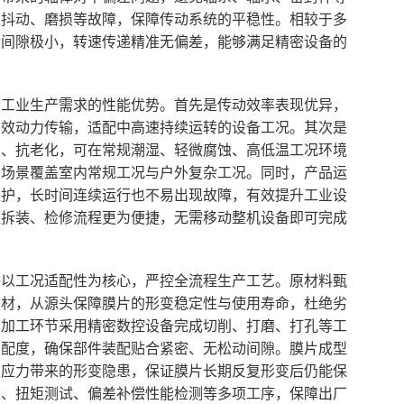
、抖动、磨损等故障，保障传动系统的平稳性。相较于多
动间隙极小，转速传递精准无偏差，能够满足精密设备的
合工业生产需求的性能优势。首先是传动效率表现优异，
高效动力传输，适配中高速持续运转的设备工况。其次是
蚀、抗老化，可在常规潮湿、轻微腐蚀、高低温工况环境
用场景覆盖室内常规工况与户外复杂工况。同时，产品运
维护，长时间连续运行也不易出现故障，有效提升工业设
让拆装、检修流程更为便捷，无需移动整机设备即可完成
终以工况适配性为核心，严控全流程生产工艺。原材料甄
板材，从源头保障膜片的形变稳定性与使用寿命，杜绝劣
。加工环节采用精密数控设备完成切削、打磨、打孔等工
匹配度，确保部件装配贴合紧密、无松动间隙。膜片成型
留应力带来的形变隐患，保证膜片长期反复形变后仍能保
准、扭矩测试、偏差补偿性能检测等多项工序，保障出厂