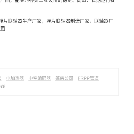
级产品，能够为各类工业设备的稳定、高效、长期运行提
膜片联轴器生产厂家
，
膜片联轴器制造厂家
，
联轴器厂
公司
家
电加热器
中空编码器
篷房公司
FRPP管道
热器