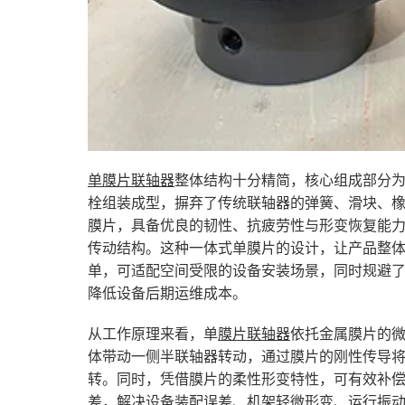
单膜片联轴器
整体结构十分精简，核心组成部分
栓组装成型，摒弃了传统联轴器的弹簧、滑块、
膜片，具备优良的韧性、抗疲劳性与形变恢复能
传动结构。这种一体式单膜片的设计，让产品整
单，可适配空间受限的设备安装场景，同时规避
降低设备后期运维成本。
从工作原理来看，单
膜片联轴器
依托金属膜片的
体带动一侧半联轴器转动，通过膜片的刚性传导
转。同时，凭借膜片的柔性形变特性，可有效补
差，解决设备装配误差、机架轻微形变、运行振