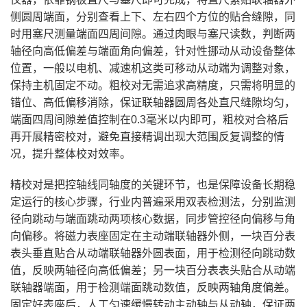
侧圆周端面，分别查看上下、左右四个方位的贴合缝隙，同
时用塞尺测量端面四周间隙。通过肉眼与塞尺读数，判断两
轴径向高低偏差与端面角向偏差，针对性挪动从动设备整体
位置，一般以电机、减速机这类可移动从动端为调整对象，
保持主机固定不动。粗校对无需追求高精度，只需将明显的
错位、高低偏移消除，保证联轴器圆周各处直尺缝隙均匀，
端面四周间隙差值控制在0.3毫米以内即可，粗校对合格后
再开展精密校对，避免直接精调出现大范围反复调整的情
况，提升整体校对效率。
精校对是把控轴线同轴度的关键环节，也是保障设备长期稳
定运行的核心步骤，行业内普遍采用双表检测法，分别监测
径向跳动与端面跳动两项核心数据，同步管控径向偏移与角
向偏移。将磁力表座固定在主动端联轴器外侧，一块百分表
表头垂直贴合从动端联轴器外圆表面，用于检测径向跳动数
值，反映两轴径向高低偏差；另一块百分表表头贴合从动端
联轴器端面，用于检测端面跳动数值，反映两轴角度偏差。
固定好表座后，人工匀速缓慢转动主动轴与从动轴，保证两