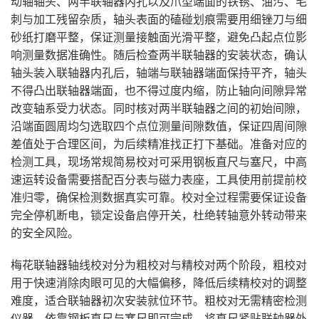
动轴轴头、两半联轴器内孔以及爪型端面的铁锈、油污、毛
刺与加工残留杂质，轴头表面的磕碰划痕需要用细锉刀与细
砂纸打磨平整，保证测量接触面光滑平整，避免凸起点位影
响测量数据准确性。随后检查两半联轴器的安装状态，确认
轴头装入联轴器内孔后，轴端与联轴器端面保持平齐，轴头
不得凸出联轴器端面，也不得过度内缩，防止轴向间隙异常
改变轴系受力状态。同时核对两半联轴器之间的初始间隙，
沿端面圆周均匀选取四个点位测量间隙数值，保证四周间隙
差值处于合理区间，为后续精准找正打下基础。准备对应的
检测工具，现场常规简易校对可采用钢板直尺与塞尺，中高
速运转设备需要搭配百分表与磁力表座，工具使用前提前校
准归零，确保检测数据真实可靠。校对全过程需要保证设备
完全停机断电，锁定设备启停开关，杜绝转轴意外转动带来
的安全风险。
梅花联轴器轴线校对分为粗校对与精校对两个阶段，粗校对
用于快速消除肉眼可见的大幅偏移，降低后续精校对的调整
难度，适合联轴器初次安装就位环节。粗校对无需精密检测
仪器，依靠钢板直尺与塞尺即可完成，将直尺紧贴联轴器外