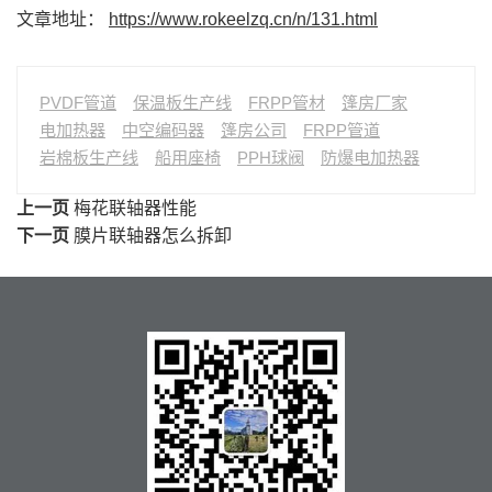
文章地址：
https://www.rokeelzq.cn/n/131.html
PVDF管道
保温板生产线
FRPP管材
篷房厂家
电加热器
中空编码器
篷房公司
FRPP管道
岩棉板生产线
船用座椅
PPH球阀
防爆电加热器
上一页
梅花联轴器性能
下一页
膜片联轴器怎么拆卸