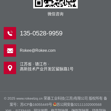
微信咨询
135-0528-9959
Rokee@Rokee.com
江苏省 · 镇江市 ·
高新技术产业开发区留脉路1号
© 2025 www.rokeelzq.cn 荣基工业科技(江苏)有限公司 版权所有 备
案号：
苏ICP备16055449号
苏公网安备32111102000568
XML
·
SITEMAP
·
网站地图
·
梅花联轴器
·
弹性联轴器
·
挠性联轴