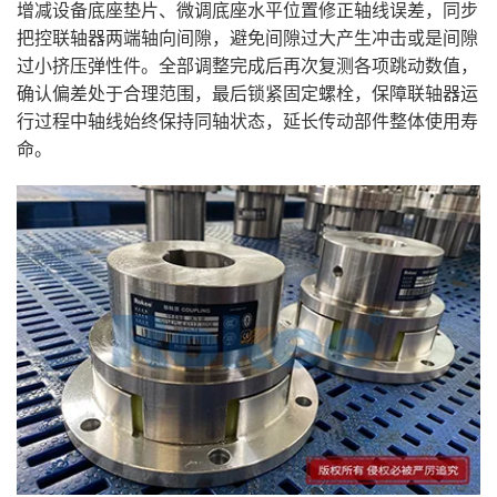
增减设备底座垫片、微调底座水平位置修正轴线误差，同步
把控联轴器两端轴向间隙，避免间隙过大产生冲击或是间隙
过小挤压弹性件。全部调整完成后再次复测各项跳动数值，
确认偏差处于合理范围，最后锁紧固定螺栓，保障联轴器运
行过程中轴线始终保持同轴状态，延长传动部件整体使用寿
命。