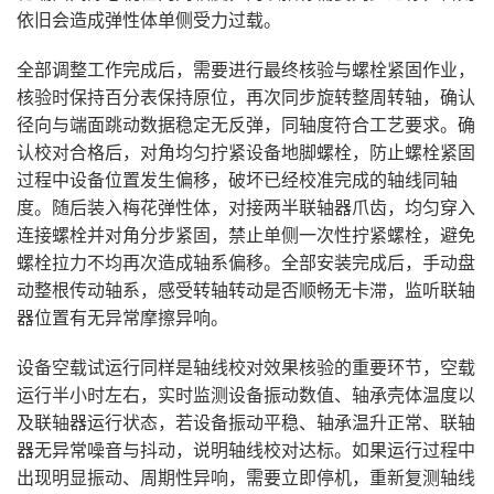
依旧会造成弹性体单侧受力过载。
全部调整工作完成后，需要进行最终核验与螺栓紧固作业，
核验时保持百分表保持原位，再次同步旋转整周转轴，确认
径向与端面跳动数据稳定无反弹，同轴度符合工艺要求。确
认校对合格后，对角均匀拧紧设备地脚螺栓，防止螺栓紧固
过程中设备位置发生偏移，破坏已经校准完成的轴线同轴
度。随后装入梅花弹性体，对接两半联轴器爪齿，均匀穿入
连接螺栓并对角分步紧固，禁止单侧一次性拧紧螺栓，避免
螺栓拉力不均再次造成轴系偏移。全部安装完成后，手动盘
动整根传动轴系，感受转轴转动是否顺畅无卡滞，监听联轴
器位置有无异常摩擦异响。
设备空载试运行同样是轴线校对效果核验的重要环节，空载
运行半小时左右，实时监测设备振动数值、轴承壳体温度以
及联轴器运行状态，若设备振动平稳、轴承温升正常、联轴
器无异常噪音与抖动，说明轴线校对达标。如果运行过程中
出现明显振动、周期性异响，需要立即停机，重新复测轴线