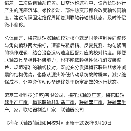
偏差，二次微调轴系位置。日常运维过程中，设备长期运行
产生的底座沉降、螺栓松动、部件热变形都会改变轴线同轴
度，建议每隔固定维保周期复测联轴器轴线状态，及时补偿
微小偏移。
总体而言，梅花联轴器轴线校对核心就是同步控制径向偏移
与角向偏移两大指标，遵循先粗后精、反复复测、均匀紧固
的操作逻辑，结合设备运转速度匹配对应的校对精度。即便
联轴器具备弹性补偿能力，也不能依赖弹性体抵消安装偏
差，规范精准的轴线校对，既能充分发挥梅花联轴器缓冲减
震的结构优势，也能从源头降低传动系统故障概率，减少维
保成本，让整套传动设备始终处于稳定高效的运行状态。
荣基工业科技(江苏)有限公司，
梅花联轴器厂家
，
梅花联轴
器生产厂家
，
梅花联轴器制造厂家
，
联轴器厂家
，
联轴器生
产厂家
，
联轴器制造厂家
，
联轴器公司
《
梅花联轴器轴线如何校对
》更新于2026年6月10日