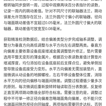
根转轴同步旋转一周，过程中观察两块百分表指针的读数，
记录一周内的跳动差值。针对不同尺寸的联轴器法兰，跳动
误差允许范围存在区分，法兰外圆尺寸偏小的联轴器，径向
与端面跳动差值不宜超过0.05毫米，法兰外圆尺寸偏大的联
轴器，跳动差值可放宽至0.08毫米。
获取精准检测数据后，结合偏差类型分步完成轴系调整，调
整分为垂直方向高低调整与水平方向左右调整两类。垂直方
向偏差主要依靠设备底座增减金属调整垫片修正，垫片需要
选用平整无变形的薄金属片，根据百分表读数差值计算垫片
增减厚度，均匀添加在设备底座前后支撑点位，避免单侧加
垫导致设备底座受力变形。水平方向偏差无需加装垫片，直
接微调从动设备的地脚螺栓，左右平移设备整体位置，消除
水平方向的径向偏移与端面间隙差。调整过程遵循少量多次
的原则，每次微调后重新旋转转轴读取百分表数据，反复修
正直至两项跳动数值全部符合标准。需要注意的是，调整过
程中不可单一修正径向偏差忽略端面角向偏差，也不能只优
化端面间隙忽视径向同轴度，两项指标需要同步达标，否则