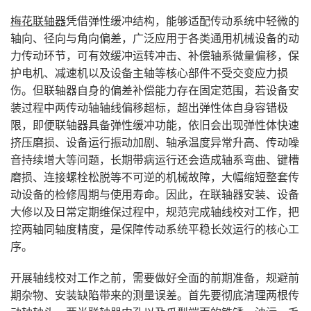
梅花联轴器
凭借弹性缓冲结构，能够适配传动系统中轻微的
轴向、径向与角向偏差，广泛应用于各类通用机械设备的动
力传动环节，可有效缓冲运转冲击、补偿轴系微量偏移，保
护电机、减速机以及设备主轴等核心部件不受交变应力损
伤。但联轴器自身的偏差补偿能力存在固定范围，若设备安
装过程中两传动轴轴线偏移超标，超出弹性体自身容错极
限，即便联轴器具备弹性缓冲功能，依旧会出现弹性体快速
挤压磨损、设备运行振动加剧、轴承温度异常升高、传动噪
音持续增大等问题，长期带病运行还会造成轴系弯曲、键槽
磨损、连接螺栓松脱等不可逆的机械故障，大幅缩短整套传
动设备的检修周期与使用寿命。因此，在联轴器安装、设备
大修以及日常定期维保过程中，规范完成轴线校对工作，把
控两轴同轴度精度，是保障传动系统平稳长效运行的核心工
序。
开展轴线校对工作之前，需要做好全面的前期准备，规避前
期杂物、安装缺陷带来的测量误差。首先要彻底清理两根传