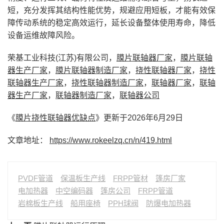
短，充分发挥其结构性能优势，规避应用短板，才能有效保
障传动系统的稳定高效运行，延长设备整体使用寿命，降低
设备运维故障风险。
荣基工业科技(江苏)有限公司，
膜片联轴器厂家
，
膜片联轴
器生产厂家
，
膜片联轴器制造厂家
，
挠性联轴器厂家
，
挠性
联轴器生产厂家
，
挠性联轴器制造厂家
，
联轴器厂家
，
联轴
器生产厂家
，
联轴器制造厂家
，
联轴器公司
《
膜片挠性联轴器优缺点
》更新于2026年6月29日
文章地址：
https://www.rokeelzq.cn/n/419.html
PVDF管道
保温板生产线
FRPP管材
篷房厂家
电加热器
中空编码器
篷房公司
FRPP管道
岩棉板生产线
船用座椅
PPH球阀
防爆电加热器