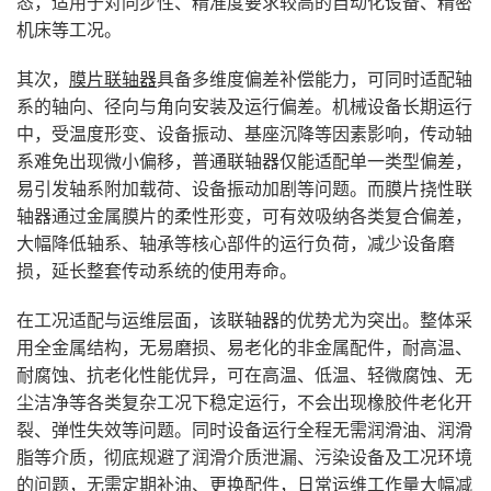
态，适用于对同步性、精准度要求较高的自动化设备、精密
机床等工况。
其次，
膜片联轴器
具备多维度偏差补偿能力，可同时适配轴
系的轴向、径向与角向安装及运行偏差。机械设备长期运行
中，受温度形变、设备振动、基座沉降等因素影响，传动轴
系难免出现微小偏移，普通联轴器仅能适配单一类型偏差，
易引发轴系附加载荷、设备振动加剧等问题。而膜片挠性联
轴器通过金属膜片的柔性形变，可有效吸纳各类复合偏差，
大幅降低轴系、轴承等核心部件的运行负荷，减少设备磨
损，延长整套传动系统的使用寿命。
在工况适配与运维层面，该联轴器的优势尤为突出。整体采
用全金属结构，无易磨损、易老化的非金属配件，耐高温、
耐腐蚀、抗老化性能优异，可在高温、低温、轻微腐蚀、无
尘洁净等各类复杂工况下稳定运行，不会出现橡胶件老化开
裂、弹性失效等问题。同时设备运行全程无需润滑油、润滑
脂等介质，彻底规避了润滑介质泄漏、污染设备及工况环境
的问题，无需定期补油、更换配件，日常运维工作量大幅减