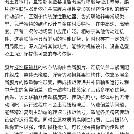
的重要作用，直接影响整套设备的运行精度与使用寿命。
膜
片挠性联轴器
是依托金属膜片弹性变形实现挠性传动的精密
传动部件，区别于传统
弹性联轴器
、齿式联轴器等常规类
型，凭借独特的结构设计与金属材质特性，在中高速、高精
度、严苛工况传动场景中应用广泛。相较于其他传动连接
件，这类联轴器具备鲜明的性能优势，同时也存在一定的应
用局限性，深入剖析其优缺点，能够为机械设计、设备选型
及工况适配提供可靠的参考依据。
膜片
挠性联轴器
的核心结构由金属膜片、连接法兰与紧固配
件组成，整体无橡胶、弹簧等易损耗柔性构件，依靠多层金
属膜片的微量弹性形变，完成扭矩传递并补偿轴系运行过程
中产生的各类偏差，这一结构特性奠定了其诸多核心优势。
首先，该类联轴器传动精度高、传动损耗小，整体结构无传
动间隙，运行过程中不会出现扭矩滞后、转速偏差等问题，
能够精准复刻主动端的转速与扭矩信号，适配各类精密传动
设备的运行需求。同时金属材质的高刚性特质，让其扭转传
动稳定性极强，传动损耗极低，可长期保持稳定的传动状