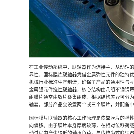
在工业传动系统中，联轴器作为连接主、从动轴
靠性。国标
膜片联轴器
凭借金属弹性元件的独特
机械行业标准生产制造，确保了产品的通用性与
金属强元件
挠性联轴器
，核心结构由几组不锈钢
组膜片通常由数片叠集组成，根据结构差异可分
轴套，部分产品会设置两个或三个膜片，并配备
国标膜片联轴器的核心工作原理是依靠膜片的弹
向偏移。由于膜片本身厚度较薄，在相对位移荷
动过程中产生较低的轴承负荷。与传统齿式联轴