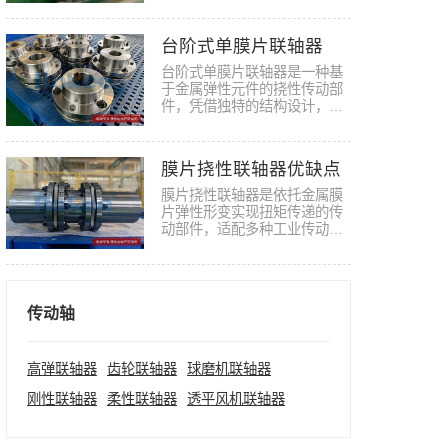
螺栓…
台阶式单膜片联轴器
台阶式单膜片联轴器是一种基
于金属弹性元件的挠性传动部
件，凭借独特的结构设计，在
各类…
膜片挠性联轴器优缺点
膜片挠性联轴器是依托金属膜
片弹性形变实现扭矩传递的传
动部件，适配多种工业传动场
景，…
传动轴
高弹联轴器
齿轮联轴器
球磨机联轴器
刚性联轴器
柔性联轴器
透平风机联轴器