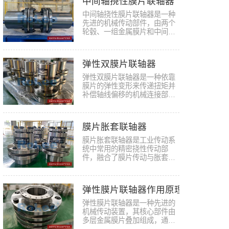
中间轴挠性膜片联轴器
中间轴挠性膜片联轴器是一种
先进的机械传动部件，由两个
轮毂、一组金属膜片和中间轴
组成…
弹性双膜片联轴器
弹性双膜片联轴器是一种依靠
膜片的弹性变形来传递扭矩并
补偿轴线偏移的机械连接部
件，广…
膜片胀套联轴器
膜片胀套联轴器是工业传动系
统中常用的精密挠性传动部
件，融合了膜片传动与胀套连
接的双…
弹性膜片联轴器作用原理
弹性膜片联轴器是一种先进的
机械传动装置，其核心部件由
多层金属膜片叠加组成，通过