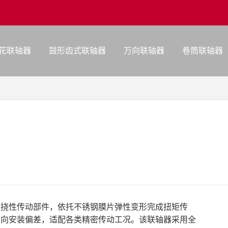
花联轴器
鼓形齿式联轴器
万向联轴器
卷筒联轴器
属挠性传动部件，依托不锈钢膜片弹性变形完成扭矩传
角向安装偏差，适配各类精密传动工况。该联轴器采用全