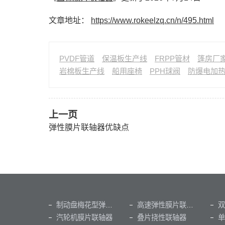
文章地址：
https://www.rokeelzq.cn/n/495.html
PVDF管道
保温板生产线
FRPP管材
篷房厂
岩棉板生产线
船用座椅
PPH球阀
防爆电加
上一页
弹性膜片联轴器优缺点
制动盘梅花型弹性联轴器
高速弹性膜片联轴器
双
汽轮机膜片联轴器
叠片挠性联轴器
单