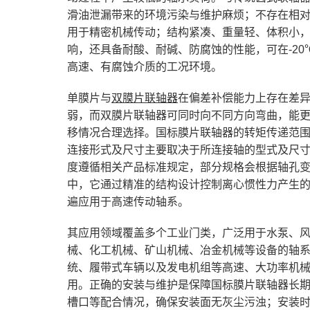
滑油泄漏带来的环境污染与维护麻烦；不存在相
用于精密机械传动；结构紧凑、重量轻、体积小
响，还具备耐酸、耐碱、防腐蚀的性能，可在-20
高速、有腐蚀介质的工况环境。
单膜片与
双膜片联轴器
在偏差补偿能力上存在差
弱，而双膜片联轴器可同时向不同方向弯曲，能
移情况合理选择。国标膜片联轴器的转矩传递范
连接形式及尺寸主要取决于所连接轴的型式及尺
度遵循相关产品标准规定，部分规格会根据轴孔
中，它通过精准的结构设计控制离心惯性力产生
遍应用于高速传动轴系。
其应用领域覆盖多个工业门类，广泛用于水泵、
械、化工机械、矿山机械、冶金机械等设备的轴
统、履带式车辆以及发电机组等高速、大功率机
用。正确的安装与维护是保障国标膜片联轴器长
槽口等配合情况，确保安装面无灰尘污浊；安装