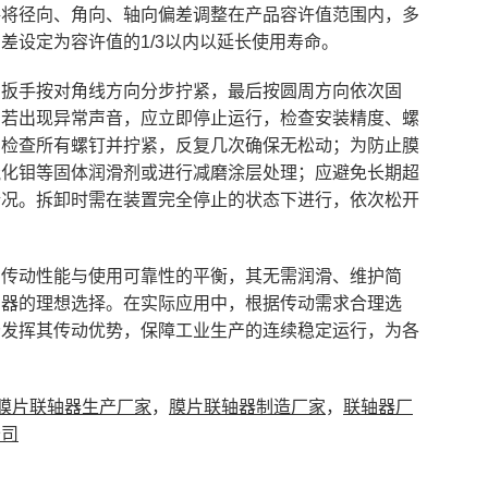
格将径向、角向、轴向偏差调整在产品容许值范围内，多
差设定为容许值的1/3以内以延长使用寿命。
力扳手按对角线方向分步拧紧，最后按圆周方向依次固
中若出现异常声音，应立即停止运行，检查安装精度、螺
需检查所有螺钉并拧紧，反复几次确保无松动；为防止膜
硫化钼等固体润滑剂或进行减磨涂层处理；应避免长期超
情况。拆卸时需在装置完全停止的状态下进行，依次松开
了传动性能与使用可靠性的平衡，其无需润滑、维护简
轴器的理想选择。在实际应用中，根据传动需求合理选
分发挥其传动优势，保障工业生产的连续稳定运行，为各
膜片联轴器生产厂家
，
膜片联轴器制造厂家
，
联轴器厂
公司