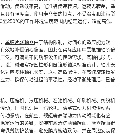
对滑动，传动效率高，能准确传递转速，运转无转差，适
，且具有强度高、使用寿命长的特点，不受温度和油污影
℃至250℃的工作环境温度范围内稳定运行，适配高温、
异，
单膜片联轴器
由于结构限制，对偏心的适应能力较
更有效地补偿偏心偏差，因此在实际应用中需根据轴系偏
围广泛，可满足不同功率设备的传动需求，其轴孔形式、
寸，设计时通常按圆柱形和圆锥形轴深标准设计，轴孔长
变化对应多种轴孔长度，以提高适配性。在高速旋转场景
的应力，确保传动过程的平稳性，经动平衡处理后，已普
风机、压缩机、液压机械、石油机械、印刷机械、纺织机
系传动，同时也适用于汽轮机、活塞式动力机械传动系
械传动系统，在航空、舰艇等高端动力传动领域也有应
期稳定运行的关键，安装前应清洗两轴端面，检查端面键
时需佩戴防护装备，避免膜片棱边致伤，并在周边安装保