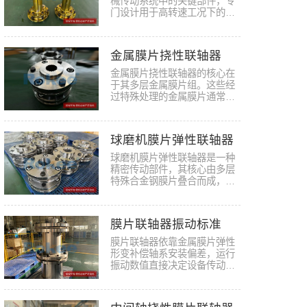
械传动系统中的关键部件，专
门设计用于高转速工况下的动
力传…
金属膜片挠性联轴器
金属膜片挠性联轴器的核心在
于其多层金属膜片组。这些经
过特殊处理的金属膜片通常采
用高…
球磨机膜片弹性联轴器
球磨机膜片弹性联轴器是一种
精密传动部件，其核心由多层
特殊合金钢膜片叠合而成，通
过高…
膜片联轴器振动标准
膜片联轴器依靠金属膜片弹性
形变补偿轴系安装偏差，运行
振动数值直接决定设备传动稳
定性…