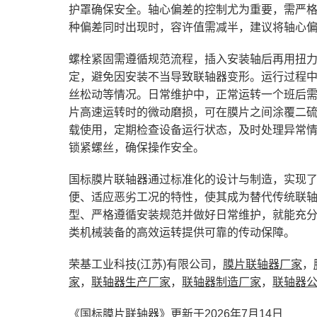
护罩确保安全。轴心偏差的控制尤为重要，需严
种偏差同时出现时，容许值需减半，建议将轴心偏
螺栓紧固需遵循规范流程，插入安装轴后再用扭
定，避免因安装不当导致联轴器变形。运行过程
丝松动等情况。日常维护中，正常运转一个班后
片高速运转时的微动磨损，可在膜片之间涂覆二
载使用，定期检查设备运行状态，及时处理异常
锁紧螺丝，确保操作安全。
国标膜片联轴器通过标准化的设计与制造，实现
便、适应恶劣工况的特性，使其成为替代传统联
型、严格遵循安装规范并做好日常维护，就能充
类机械装备的高效运转提供可靠的传动保障。
荣基工业科技(江苏)有限公司，
膜片联轴器厂家
，
家
，
联轴器生产厂家
，
联轴器制造厂家
，
联轴器
《
国标膜片联轴器
》更新于2026年7月14日